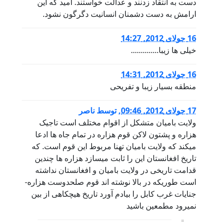
دست به انتقاد زدنند و عدالت خواستند. امید که این
ارامش به دست دشمنان انسانیت دگرگون نشود.
16 جولای 2012, 14:27
خیلی ها زیبا..............
16 جولای 2012, 14:31
منطقه بسیار زیبا و تفریحی
17 جولای 2012, 09:46
,
توسط
ناصر
ولايت باميان متشکل از اقوام مختلف است تاجيک
هزاره و پشتون لاکن قوم هزاره در تمام جاه ها ادعا
ميکند که ولايت باميان تهنا مربوط اين قوم است. که
تاريخ افغانستان اين را ثابت ميسازد هزاره ها چندين
قدامت تاريخی در ولايت باميان و افغانستان نداشته
است طوريکه در بالا نوشته اند قوم صلحدوست هزاره-
جنايات غرب کابل را بيادم آورد تاريخ هيچکاهی از بين
نميرود مطمعين باشيد