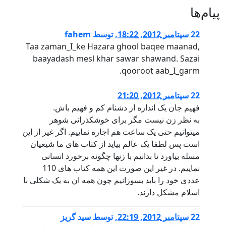
پيام‌ها
22 سپتامبر 2012, 18:22
,
توسط
fahem
Taa zaman_I_ke Hazara ghool baqee maanad,
baayadash mesl khar sawar shawand. Sazai
qooroot aab_I_garm.
22 سپتامبر 2012, 21:20
فهیم جان یک اندازه از دشنام کم و فهیم باش.
به نظر زن نیست مگر برای خوشکذرانی شوهر
میتوانیم حتی یک ساعت هم اجاره نماییم. اگر غیر از این
است پس لطفا یک عالم بیاید از کتاب های ما شیعیان
مسله بیاورد تا بدانیم با زنها چگونه برخورد انسانی
نماییم. در غیر این صورت این همه کتاب های 110
عددی خود را باید بسوزانیم چون همه ان به یک شکلی با
اسلام مشکل دارند.
22 سپتامبر 2012, 22:19
,
توسط
سید گریز