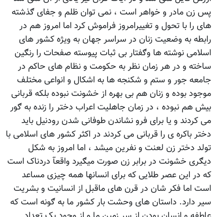
پس زن مادر و خواهر است ، نمی توان ظلم و جفای ګذشته
های را با تحول و تغییرامروز فراموش کرد اما امروز هم در
رابطه به وضعیت زنان در سراسر جهان به ویژه کشور های
اسلامی نوشته ها وګفتار بی ثبات پیوسته صفحات را رنګین
ساخته و در هر زمان نظر به حکومت و نظام های حاکم در
جامعه جور و ستم و شکنجه ها به اشکال و انواعی مختلف
موجود بوده و زنان هم بی بهره از خشونت نبوده بلکه قربانی
بیش هم نبوده ، در زمان جاهلیت اعراب دختر را زنده به ګور
می کردند و یا برای فرو نشاندن طوفانی شدن رودنیل باید
دختر باکره ی را قربانی می کردند در اکثر کشور های اسلامی با
تولد دختر زن لعنت و نفرین میشد ، اما امروز به شکل
دیګری خشونت در برابر زن صورت میګیرد واقعآ دردناک است
که در این عصر طلایی که برای انسانها همه چیزی مساعد
است اما فکر شان در قرن های ماقبل از انسانیت و بشریت
سیر دارد. داستان های وحشت بار کشور ما به ګونه است که
عاطفه و انسان بودن از سر زمین ما و از وجود یک تعداد