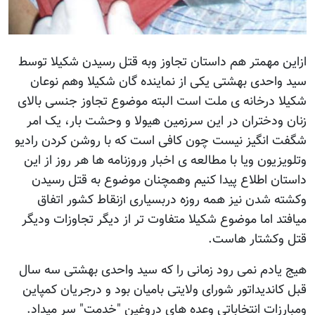
ازاین مهمتر هم داستان تجاوز وبه قتل رسیدن شکیلا توسط
سید واحدی بهشتی یکی از نماینده گان شکیلا وهم نوعان
شکیلا درخانه ی ملت است البته موضوع تجاوز جنسی بالای
زنان ودختران در این سرزمین هیولا و وحشت بار، یک امر
شگفت انگیز نیست چون کافی است که با روشن کردن رادیو
وتلویزیون ویا با مطالعه ی اخبار وروزنامه ها هر روز از این
داستان اطلاع پیدا کنیم وهمچنان موضوع به قتل رسیدن
وکشته شدن نیز همه روزه دربسیاری ازنقاط کشور اتفاق
میافتد اما موضوع شکیلا متفاوت تر از دیگر تجاوزات ودیگر
قتل وکشتار هاست.
هیج یادم نمی رود زمانی را که سید واحدی بهشتی سه سال
قبل کاندیداتور شورای ولایتی بامیان بود و درجریان کمپاین
ومبارزات انتخاباتی وعده های دروغین "خدمت" سر میداد.