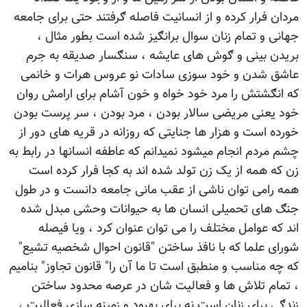
مردان فرار کرده و از انسانیت فاصله ګرفتند حتی برای جامعه
جهانی و تمام زنان سوال برانګیز شده است بطور مثال ،
بریدن بینی و ګوش های عایشه ، سنګسار صدیقه به جرم
عاشق شدن و خود سوزی سادات نو عروس هرات و خانمی
که انګشتش را مرد خود خواه و خون آشام برای ارامش روان
خود یعنی مریضی سالار بودن ، مرد بودن ، سر پرست بودن
خورده است و هزار ها جنایتی که روزانه در قریه های دور از
چشم مردم انجام میشود نمیدانم که عاطفه انسانها در رابط به
زن که همه از یک زن تولد شده اند به کجا فرار کرده است
همه رامی توان ناشی از عقب مانی جامعه دانست و در طول
جنګ های تحمیلی انسان ها به حیوانات وحشی مبدل شده
اند که عوامل مختلف را می توان عنوان کرد ، ویا فیصله
شورای علما که با نافذ ساختن "قانون احوال شخصیه تشیع"
که چه مناسب و منطبق است تا ما آن را" قانون تجاوز" بنامیم
، تمام تلاش ها و فعالیت شان در عرصه محدود ساختن
زندګی برای زنان است نه برای بهبود و زمینه سازی فعالیت ،