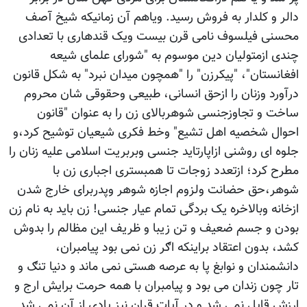
دالر و کلدار به فروش رسید. ویاهم آن زمانیکه شیخ آصف
محسنی فیلسوف نامی قرن بیست ویک قندهاری با تعدادی
چندی ازمتولیان دین موسوم به "شورای علمای شیعه
افغانستان"، "پیکرزن" را "همچون میدان نبرد" به شکل قانون
درآورد وزنان را ازحق انسانی، طبیعی وحقوقی شان محروم
ساخت و تجاوزجنسی شوهربالای زن را به عنوان "قانون
احوال شخصیه اهل تشیع" وخط فکری شیعیان توشیح کرد،و
جلوه ای روشنی ازاپارتاید جنسی وبربریت اسلامی علیه زنان را
مطرح کرد؛ ازتعدد زوجات تا همبستری اجباری زن با
شوهر،حق حضانت ولزوم اجازه شوهر وپدربرای خارج شدن
ازخانه وبالاخره یک بردگی تمام عیار جنسی! زن باید به نام زن
بودن و جسم ضعیف و تن زیبا و ظریف این مظالم را بدوش
کشد، بدون اعتقاد براینکه اګر زن نمی بود پیامبران،
دانشمندان و نوابغ پا به عرصه هستی نمی ماند و دنیا تنګ و
تار چون زندان می بود و پیامبران با همه حرمت برایش ارج و
ارزش قایل نمی شد و در آیات قران نیز یادی از آن نمی شد