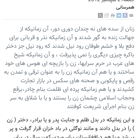
جمعه21 سپتامبر 2012
همرسانی
زنان از سده های نه چندان دوری دور، آن زمانیکه از
جهالت زنده به گور شدند و آن زمانیکه نذر و قربانی برای
دفع بلا و خشم طوفان رود نیل شدند که رود نیل جز دختر
باکره چیزی دیګری را نمی پذیرفت ، و آن زمانیکه شیخ
های عرب در حرم سرایها، زن را بازیچه ای هوس های خود
ساختند و يا هم آن زمانیکه زن را به عنوان ترقی و تمدن به
رقص و پایکوبی و صحنه های سکس در بازار تجارت
کشیدند و یا هم زمانیکه پرده ای ظلمت بنام چادر،برقع
وحجاب اسلامی چشمان زن را بستند و یا با شلاق به سر
زن بنام اجرآی شریعت کوفتند
و این زمانیکه در بدل ظلم و جنایت پدر و یا برادر، دختر ( زن
) را در بدل دادند و مانند نوګلی در باد خزان قرار ګرفت و پر
پر شد و یا هم درافغانستان برای مردی کهن سال در برابر