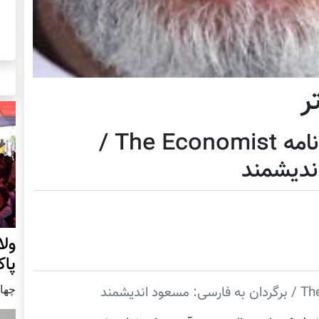
ر
27 اکتوبر تا 2 نوامبر هفته نامه The Economist /
ندیشمند
ول
پا
چهار شنب