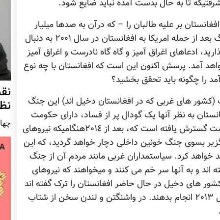
رفتیکه تا به حال بدست آمده نباید ضایع شود.
انستان بر علیه طالبان را – که درآن به صدها میلیار
دلار خرج گردیده است و تلفات جانی که این جنگ بعد از حمله امریکا به افغانستان در سال ٢٠٠١ به دنبال
ارید، ادعاهای اغراق آمیز و گاه گاه نادرست و اغراق آمیز
واهد آمد. پرسش اکنون این است که افغانستان با چه نوع
مد را چگونه باید تحقق بخشید؟
نق
ب (کشور های غربی که در افغانستان دخیل اند) این جنگ
نظ
نستان به نظر آنها یک گودال پر از فساد، دارای حکومت
چهار شنب
فاسد، نا سپاس و خشونت آمیز است. این پنداشت گسترش یافته است که، بعد از ٢٠١٤هنگامیکه نیروهای
اگزیر بسوی جنگ خونین داخلی دچار خواهد گردید، که این
 خواهد کرد. سیاستمداران غربی مانند مردم آن از جنگ
ته اند و به آنها سر خم می کنند و میخواهند که نیروهای
ز کشور های دخیل در حال حاضر افغانستان را ترک گفته اند
و کشور های دیگر میخواهند که این کار را در سال ٢٠١٣ انجام بدهند. در واشنگتن و لندن سخن از شتاب