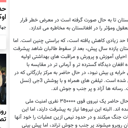
حد
اوک
نستان تا به حال صورت گرفته است در معرض خطر قرار
چهار شنب
قول ومؤثر را در افغانستان به مخاطره می اندازد.
تا حد زیادی کاهش یافته است، که براستی چنین است. اما
نستان یازده سال پیش، بعد از سقوط طالبان شاهد پیشرفت
 احیای آموزش و پرورش و مراقبت های بهداشتی اولیه
فغان دیدگاه گسترده تر و آرمانی تر در مقایسه با
 خرابه ی بیش نبود، در حال حاضر به مرکز بازرگانی که در
آن بیش از پنج میلیون مردم زندگی میکند، تبدیل شده است. تیلفن های همراه و با پوشش 3جی (نسل
 رسانه ها آزاد و پر جنب و جوش اند.
چند سال قبل، تقریباً از هیچ چیز خبری نبود. درحال حاضر یک نیروی قوی ٣٥٠٠٠٠ نفری امنیت ملی
اند. البته این نیروها نیاز به پیشرفت دارند، اما این
روز
9 در دهم تمام عملیات جنگ میکنند و در حدود نیمی ازین عملیات را خود آنها
تص
غان روبرو میشوند پر جنب و جوش تراند، اما پیش بینی