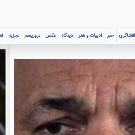
فشاگری
خبر
ادبیات و هنر
دیدگاه
عکس
تروریسم
تجزیه
فد