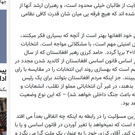
چهار شن
 از طالبان خیلی محدود است، و رهبران ارشد آنها از
ده اند که هیچ فرقه یی میان شان قدرت کافی نظامی
خود افغانها بهتر است از آنچه که بسیاری فکر میکنند،
 امنیتی مهم است، با مشکلاتی مواجه است. انتخابات
ریاست جمهوری قرار است در نیمه ی اول سال ٢٠١٤ برپا گردد. حامد کرزی رهبر افغانستان که از سال
بر اساس قانون اساسی افغانستان از کاندید شدن مجدد در
پيش
م است که بهسازی روند این انتخابات را در مقایسه با رای
اد
تقلب آمیز انتخابات سالهای ٢٠٠٩ و ٢٠١٠، ببینند. جز اینکه مردم افغانستان بتوانند برای یک رئیس
هند، در غیر آن انتخاباتی مملو از تقلب، انشعابات و
يكشنبه7 دس
(که باعث جنگ داخلی خواهد شد) – که این نوع وضعیت
د بود.
ن مسؤلیت را در رابطه به اینکه چه اتفاقی بعداً می افتد
 است که نمیخواهد با تغیر آوردن در قانون اساسی و یا با
کند. آقای کرزی خود را به عنوان یک ملت گرا می نگرد و