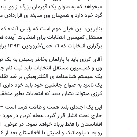
میخواهد که به عنوان یک قهرمان بزرگ از وی یاد
گرد خود دارد و همچنان وی سابقه ی قراردادن منافع
بنابراین، این خیلی مهم است که رئیس آینده کم
مستقل کمیسون انتخابات برای انتخابات آینده
برگزاری انتخابات که ١٦ حمل/فروردین ١٣٩٣ برابر با ٥ اپریل٢٠١٤ است مشخص گردیده است. – مترجم).
آقای کرزی باید با پارلمان بخاطر رسیدن به یک تو
وی و کمیسیون مستقل انتخابات باید ثبت نام جدید 
یک سیستم شناسنامه ی الکلترونیکی بر ضد تقلب 
یک نامزد به عنوان جانشین خود باید خود داری کن
کرزی میتواند نشان دهد که انتخابات بطور منطقی 
این یک اجندای بلند همت و طاقت فرسا است – و ب
خارج تحت فشار قرار گیرد. عجله کردن در مورد خر
افغانستان را فقط برباد خواهد نمود. در عوض، ا