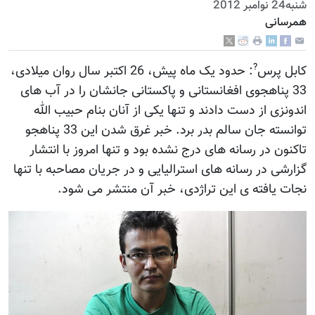
شنبه24 نوامبر 2012
همرسانی
?
کابل پرس
: حدود یک ماه پیش، 26 اکتبر سال روان میلادی،
33 پناهجوی افغانستانی و پاکستانی جانشان را در آب های
اندونزی از دست دادند و تنها یکی از آنان بنام حبیب الله
توانسته جان سالم بدر برد. خبر غرق شدن این 33 پناهجو
تاکنون در رسانه های درج نشده بود و تنها امروز با انتشار
گزارشی در رسانه های استرالیایی و در جریان مصاحبه با تنها
نجات یافته ی این تراژدی، خبر آن منتشر می شود.