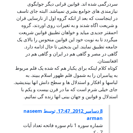
سردرگمی شده اند. قوانین قرانی دیگر جوابگوی
نیازمندی های جوامع بشری نمیباشد. البته جای تاسف
در اینجاست که بعد از انکه گروه اول از نارسایی قران
و شریعت اگاه شدند و به تغیرات روی اوردند، گروه
احمقتر جدیدی میاید و خواهان تطبیق قوانین شریعت
میگردد تا به نوبت خود این قوانین منحوس را بالای یک
جامعه تطبیق نمایند. این بدبختی تا حال ادامه دارد.
گاهی در مصر و گاهی هم در ایران و گاهی هم در
افغانستان.
کوتاه کلام اینکه برای یکبار هم که شده یک فلم مربوط
به پیامبران را به شمول فلم ظهور اسلام ببیند. به
لباسها و افکار و استدلال ها و سطح دانش انها بیندیشید.
جای خیلی شرم است که ما در قرن بیست و یکم با
استدلال و قوانین و جهان بینی انها زنده گی نمائیم.
8 دسامبر 2012, 17:47
,
توسط
naseem
arman
شماره سوره 1 نام سوره فاتحه تعداد آيات
7 مکي