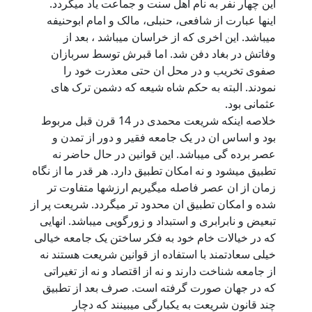
این چهار نفر به نام اهل سنت و جماعت یاد میگردد.
اینها عبارت از شافعی، حنبلی، مالک و امام ابوحنیفه
میباشد. این اخری که از خراسان میباشد ، بعد از
وفاتش در بغاد دفن شد. اما قبرش توسط سربازان
صفوی تخریب و در محل ان حتی معذرت خود را
نمودند. البته به حکم شاه شیعه که دشمن ترک های
عثمانی بود.
خلاصه اینکه شریعت محمدی در 14 قرن قبل مربوط
بود و اساس ان در یک جامعه فقیر و دور از تمدن و
عصر برده گی میباشد. این قوانین در حال حاضر نه
تطبیق میشود و نه امکان تطبیق دارد. هر قدر ما از نگاه
زمان از ان عصر فاصله میگیریم ارزشها متفاوت تر
شده و امکان تطبیق ان محدود تر میگردد. شریعت پر از
تبعیض و نابرابری و استبداد و زورگویی میباشد. انهایی
که در خیالات خام خود به فکر ساختن یک جامعه خیالی
خیلی سعادتمند با استفاده از قوانین شریعت هستند نه
از جامعه شناخت دارند و نه از اقتصاد و نه از تغیراتی
که در جهان صورت گرفته است. صرف بعد از تطبیق
چند قانون شریعت به یکبارگی میبینند که دچار