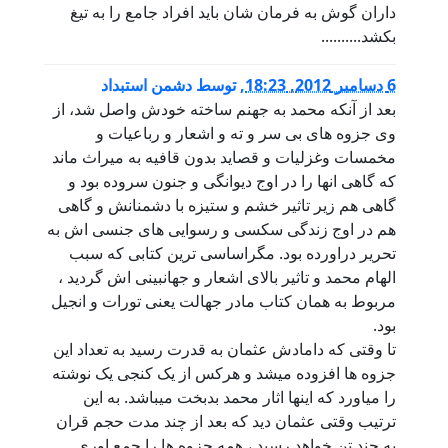
داران گوش به فرمان شان باید افراد جامع را به تیغ
بکشد..........
6 دسامبر 2012, 18:23
,
توسط
دشمن استبداد
بعد از آنکه محمد به جهنم ساخته خودش واصل شد، از
وی جزوه های بی سر و ته و اشعار و رباعیات و
مخمسات وغزلیات و قصاید بدون قافیه به میراث ماند
که گاهی انها را در اوج دیوانگی و جنون سروده بود و
گاهی هم زیر تاثیر خشم و ستیزه با دشمنانش و گاهی
هم در اوج زندگی سکسی و رسوایی های جنسی اش به
تحریر دراورده بود. مگراساسی ترین کتابی که سبب
الهام محمد و تاثیر بالای اشعار و جهانبینی اش گردید ،
مربوط به همان کتاب مادر جهالت یعنی تورات و انجیل
بود.
تا وقتی که دامادش عثمان به قدرت رسید به تعداد این
جزوه ها افزوده میشد و هرکس از یک کنجی یک نوشته
را میاورد که اینها اثار محمد بدبخت میباشد. به این
ترتیب وقتی عثمان دید که بعد از چند مدت حجم قران
به چند تن خواهد رسید ، همه جزوه ها را جمع اوری