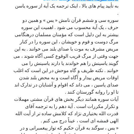
به تأیید پیام های بالا ، اینک ترجمه یک آیة از سوره یاسن
.
سوره سی و ششم قرآن نامش « یس » و همین دو
حرف ، یک آیة محسوب می شود . اهمیت این سوره
بیشتر به این دلیل است که مؤمنان مسلمان درهنگامی
مرگ دوست و قوم و خویشان ، این سوره را در کنار
مریض مشرف به موت با صدای بلند می خوانند . به این
جهت وقتی از مرگ قریب الوقوع کسی آگاه شوند ، می
گویند یاسینش را هم خواندند یا دارند یاسینش را می
خوانند . نکته ظریف و گاه موحش در این است که اغلب
اوقات مریض بیدار و آگاه است و به محض بلند شدن
صدای یاسین ، می داند که اقوام و آشنایان در تدارک اند
تا او را روانه گورستان کنند .
آیات سوره همانند دیگر بخش های قرآن مشتی مهملات
و تکرار مکررات است . آیة دهم را به ترجمه آقای
قدرت الله بختیاری نژاد که کلامش ساده تر از آیت الله
الهی قمشه ای است ، عیناً درج می کنم .
« یس ، سوگند به قرآن حکیم که تواز پیغمبرانی و در