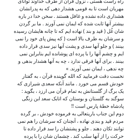
راه راست هستی ، نزول قرآن از طرف خداوند توانای
مهربان است تا به قومی هشدار دهی که به پدرانشان
هشداری داده نشده و غافل هستند . سخن خدا در باره
بیشتر آنها ثابت شده که ایمان نمی آورند . ما بر گردن
شان غُل ( قید و بند ) نهاده ایم که تا چانه هایشان رسیده
و سرشان به طرف بالا است ( که پیش پای خود را نمی
بینند ) و جلو آنها سدی و پشت آنها نیز سدی قرار داده
ایم و چشم آنها را با پرده ای پوشانده ایم بنابراین نمی
بینند . برای آنها فرقی ندارد ، چه به آنها هشدار بدهی و
چه ندهی ، ایمان نمی آورند. »
نخست دقت فرمایید که الله گوینده قرآن ، به گفتار
خودش قسم می خورد . مانند آنکه سعدی شیرازی که
یک برگ از گلستانش به تمام قرآن می ارزد ، بگوید :
سوگند به گلستان و بوستان که اتابک سعد ابن زنگی
پادشاه خطۀ پارس است !!
دوم این جناب باریتعالی به فرموده خودش ، بر گرده
مردم قید و بندی نهاده ، آنچنان که سرشان را هم نمی
توانند تکان دهند . جلو و پشتشان را سد قرار داده تا
حرکت را از آنها سلب کند . چشمان شان را با پرده