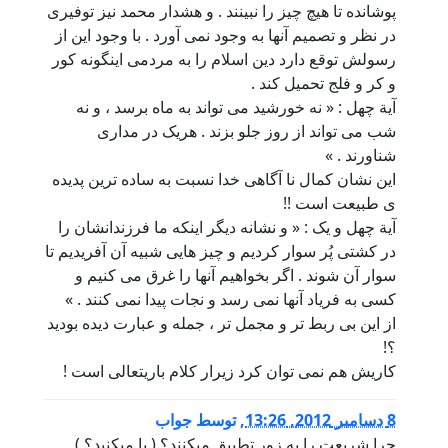
پوشانده تا هیچ چیز را نبینند . و هشدار محمد نیز توفیری
در نظر و تصمیم آنها به وجود نمی آورد . با وجود این از
رسولش توقع دارد دین اسلام را به مردمی اینگونه کور
و کر و فلج تحمیل کند .
آیة چهل : « نه خورشید می تواند به ماه برسد ، و نه
شب می تواند از روز جلو بزند . هریک در مداری
شناورند . »
این نشان کمال نا آگاهی خدا نسبت به ساده ترین پدیده
ی طبیعت است !!
آیة چهل و یک : « و نشانه دیگر اینکه ما فرزندانشان را
در کشتی پُر سوار کردیم و چیز هایی شبیه آن آفریدیم تا
سوار آن شوند . اگر بخواهیم آنها را غرق می کنیم و
کسی به فریاد آنها نمی رسد و نجات پیدا نمی کنند . »
از این بی ربط تر و مجمل تر ، جمله و عبارت دیده بودید
؟!
کاریش هم نمی توان کرد زیرار کلام باریتعالی است !
8 دسامبر 2012, 13:26
,
توسط
جواب
چرا شریعت را به زور تطبیق میکنند؟ ( یا میکنید؟ )