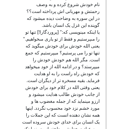
نام خودش شروع کرده و به وصف
رحمتش و مهربانی اش پرداخته است؟؟
در این سوره به وضاحت دیده میشود که
گوینده این غزل یک انسان باشد.
یا اینکه مینویسی که:" [پروردگارا!] تنها تو
را مى‏پرستيم و فقط از تو يارى مى‏خواهيم."
یعنی الله خودش برای خودش میگوید که
تنها تو را می پرستیم؟ میپرستیم که جمع
است. مگر الله هم خودش خودش را
میپرستد؟ و در ادامه الله از خود میخواهد
که خودش راه راست را به او هدایت
فرماید. بقیه مسخره تر از دیگران است.
یعنی وقتی الله در کلام خود برای خودش
از جانب خودش طالب هدایت میشود و
ارزو مینماید که از جمله مغضوب ها و
مورد خشم نزد خود محسوب نگردد. اینها
همه نشان دهنده انست که این جملات را
یک انسان برای خدای خودش سروده است
و به عبادت خدایش پرداخته است. نه اینکه