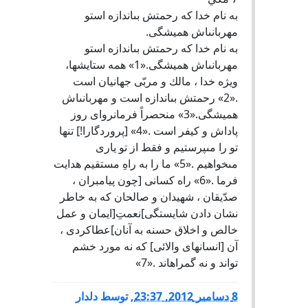
به نام خدا كه رحمتش بى‏اندازه است‏و
مهربانى‏اش هميشگى.
به نام خدا كه رحمتش بى‏اندازه است‏و
مهربانى‏اش هميشگى.«1» همه ستايش‏ها،
ويژه خدا ، مالك و مربّى جهانيان است
.«2» رحمتش بى‏اندازه است و مهربانى‏اش
هميشگى.«3» منحصراً فرمانرواى روز
پاداش و كيفر است .«4» [پروردگارا!] تنها
تو را مى‏پرستيم و فقط از تو يارى
مى‏خواهيم .«5» ما را به راهِ مستقيم هدايت
فرما .«6» راه كسانى [چون پيامبران ،
صدّيقان ، شهيدان و صالحان كه به خاطر
نشان دادن شايستگى]نعمتِ[ايمان و عمل
خالص و اخلاق حسنه به آنان]عطاكردى ،
آن [انسان‏هاى والائى] كه نه مورد خشم
تواند و نه گمراه‏اند .«7»
8 دسامبر 2012, 23:37
,
توسط
دلدار