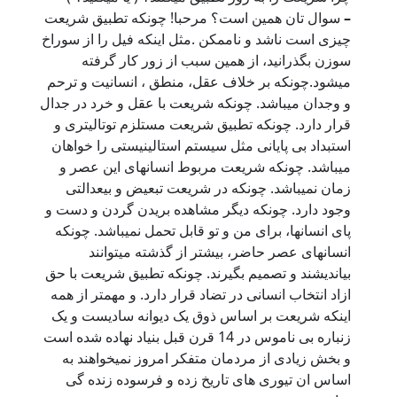
–
سوال تان همین است؟ مرحبا! چونکه تطبیق شریعت
چیزی است ناشد و ناممکن .مثل اینکه فیل را از سوراخ
سوزن بگذرانید، از همین سبب از زور کار گرفته
میشود.چونکه بر خلاف عقل، منطق ، انسانیت و ترحم
و وجدان میباشد. چونکه شریعت با عقل و خرد در جدال
قرار دارد. چونکه تطبیق شریعت مستلزم توتالیتری و
استبداد بی پایانی مثل سیستم استالینیستی را خواهان
میباشد. چونکه شریعت مربوط انسانهای این عصر و
زمان نمیباشد. چونکه در شریعت تبعیض و بیعدالتی
وجود دارد. چونکه دیگر مشاهده بریدن گردن و دست و
پای انسانها، برای من و تو قابل تحمل نمیباشد. چونکه
انسانهای عصر حاضر، بیشتر از گذشته میتوانند
بیاندیشند و تصمیم بگیرند. چونکه تطبیق شریعت با حق
ازاد انتخاب انسانی در تضاد قرار دارد. و مهمتر از همه
اینکه شریعت بر اساس ذوق یک دیوانه سادیست و یک
زنباره بی ناموس در 14 قرن قبل بنیاد نهاده شده است
و بخش زیادی از مردمان متفکر امروز نمیخواهند به
اساس ان تیوری های تاریخ زده و فرسوده زنده گی