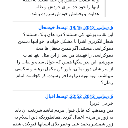
اینها را خود خدا برای خودش و طلب
هدایت و بخشش خودش سروده باشد.
6 دسامبر 2012, 19:16
,
توسط
خوشحال
این نقاب پوشها کی هستند؟ دزد های بانک هستند؟
شعار انگریزی اشرا با مشکل خواندم. خو اینها دشمن
دموکراسی هستند. اگر همین بیعقل ها معنی
دموکراسی را فهیدند من بعد از این مثل اینها نقاب
میپوشم. این پدر سگها همین که جوال سیاه و نقاب را
از سر شان دور نمائی، باور کن مکمل برهنه و سکسی
میباشند. توبه توبه دنیا به اخر رسیده. کو کجاست امام
زمان؟
6 دسامبر 2012, 22:52
,
توسط
اقبال
خرمی عزیز!
دین ومذهب که قابل قبول مردم نباشد شریغت ان باید
به زور بر مردم اعمال گردد .همانطوریکه دین اسلام به
زور شمشیرمحمد علی وعمر بلای انسانها قبولانده شده