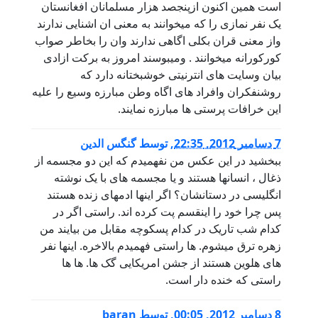
است همین اکنون ازپنجصد هزار مسلمانان افغانستان
یک نفر نمازی را که میخوانند به معنی ان اشنایی ندارند
واز معنی قران بکلی اگاهی ندارند وان را بخاطر صواب
کورکورانه میخوانند . ومیبوسند امروز به برکت ازادی
بیان وسایت های انترنیتی خوشبختانه دارد که
روشنفکران وافراد های اگاه وطن مبارزه وسیع را علیه
این خرافات پرستی ها مبارزه نمایند.
7 دسامبر 2012, 22:35
,
توسط
گنگس الدین
ببخشید در این عکس من نفهمیدم که این دو مجسمه از
ذغال ، انسانها هستند و یا مجسمه های با یک نوشته
انگلیسی در دستانشان؟ اگر اینها ادمهای زنده هستند
پس چرا خود را اینقسم پت کرده اند. راستی اگر در
کدام شب تاریک در کدام پسکوچه مقابل من بیایند من
زهره ترق میشوم. ها راستی فهمیدم بالاخره. اینها نفر
های هلوین هستند از جشن امریکایی گک ها. ها ها
راستی که خنده دار است.
8 دسامبر 2012, 00:05
,
توسط
baran