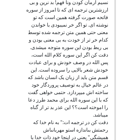
نسیم ارمان کودن ونا فهم! بد نرین و بی
ارزشترین ترجمه ای که تا امروز از سوره
فاتحه صورت گرفته همین است که تو
نوشته ای. تو اگر خر نمیبودی با خواندن
معنی حتی همین متن ترجمه شده توسط
کدام خر تر از خودت به بی معنی بودن و
بی ربط بودن این سوره متوجه میشدی.
دقت کن اگر این سوره کلام الله است،
پس الله در وصف خودش و برای عبادت
خودش شعر بالایی را سروده است. این
قسم متن باید از زبان یک انسان باشد که
در عالم خیال به توصیف پروردگار خود
ساخته اش میپردازد. حتمی خواهی گفت
که با این سوره الله برای محمد طرز دعا
را اموخته است؟؟ این عذر بد تر از گناه
میباشد.
دقت کن در ترجمه ات:" به نام خدا كه
رحمتش بى‏اندازه است‏و مهربانى‏اش
هميشگى" یعنی در اینجا خود ذات خدا با