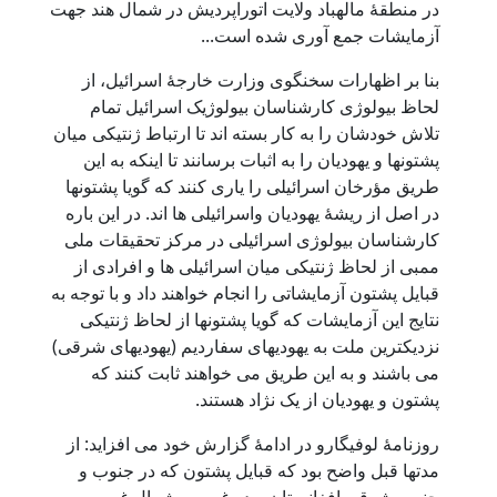
در منطقۀ مالهباد ولایت اتوراپردیش در شمال هند جهت
آزمایشات جمع آوری شده است...
بنا بر اظهارات سخنگوی وزارت خارجۀ اسرائیل، از
لحاظ بیولوژی کارشناسان بیولوژیک اسرائیل تمام
تلاش خودشان را به کار بسته اند تا ارتباط ژنتیکی میان
پشتونها و یهودیان را به اثبات برسانند تا اینکه به این
طریق مؤرخان اسرائیلی را یاری کنند که گویا پشتونها
در اصل از ریشۀ یهودیان واسرائیلی ها اند. در این باره
کارشناسان بیولوژی اسرائیلی در مرکز تحقیقات ملی
ممبی از لحاظ ژنتیکی میان اسرائیلی ها و افرادی از
قبایل پشتون آزمایشاتی را انجام خواهند داد و با توجه به
نتایج این آزمایشات که گویا پشتونها از لحاظ ژنتیکی
نزدیکترین ملت به یهودیهای سفاردیم (یهودیهای شرقی)
می باشند و به این طریق می خواهند ثابت کنند که
پشتون و یهودیان از یک نژاد هستند.
روزنامۀ لوفیگارو در ادامۀ گزارش خود می افزاید: از
مدتها قبل واضح بود که قبایل پشتون که در جنوب و