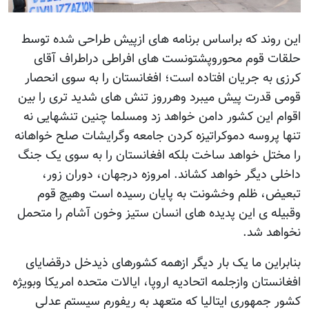
این روند که براساس برنامه های ازپیش طراحی شده توسط
حلقات قوم محوروپشتونست های افراطی دراطراف آقای
کرزی به جریان افتاده است؛ افغانستان را به سوی انحصار
قومی قدرت پیش میبرد وهرروز تنش های شدید تری را بین
اقوام این کشور دامن خواهد زد ومسلما چنین تنشهایی نه
تنها پروسه دموکراتیزه کردن جامعه وگرایشات صلح خواهانه
را مختل خواهد ساخت بلکه افغانستان را به سوی یک جنگ
داخلی دیگر خواهد کشاند. امروزه درجهان، دوران زور،
تبعیض، ظلم وخشونت به پایان رسیده است وهیچ قوم
وقبیله ی این پدیده های انسان ستیز وخون آشام را متحمل
نخواهد شد.
بنابراین ما یک بار دیگر ازهمه کشورهای ذیدخل درقضایای
افغانستان وازجلمه اتحادیه اروپا، ایالات متحده امریکا وبویژه
کشور جمهوری ایتالیا که متعهد به ریفورم سیستم عدلی