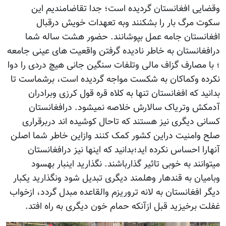
وقضایی افغانستان گردیده است؛ جدا تقاضامندیم این
سکوت مرگ بار را بشکنند وبه تعهدات خویش درقبال
افغانستان جامه عمل بپوشانند. حضور هشت ساله شما
درافغانستان به خاطر نادیده گرفتن واقعیت های عینی جامعه
؛ با مصارف گزاف مالی وتلفات سنگین جانی هیچ دردی را دوا
نکرده وکماکان به شکست مواجه گردیده است، برشماست تا
بدانید که افغانستان تنها به کلاه قره قول کرزی وبرادران
آدمکش وتریاک سالارش خلاصه نمیشود. درافغانستان
کسانی دیگری نیز هستند که تاحال کوشیده اند دربرقراری
صلح وامنیت دراین کشور کمک کنند وازاین خاطر شما اصلن
آنهارا احساس نکرده اید؛بدانید که اینها نیز درافغانستان
میتوانند به خوبی تاثیر گذارباشند. نگذارید اینبار بهسود
وبامیان به قندهار وهلمند دیگری تبدیل شود ونگذارید یکبار
دیگر افغانستان به لانه تروریزم والقاعده مبدل گردد، ازخواب
غفلت برخیزید قبل ازآنکه حمام خون دیگری به راه افتد.