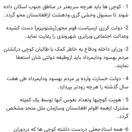
1 - کوچی ها باید هرچه سریعتر در مناطق جنوب اسکان داده
شوند تا سمبول وحشی گری ودهشت ازافغانستان محو گردد.
2- دولت کرزی ازسیاست قوم محور(پشتونیزم) دست کشیده
وعدالت اجتماعی وبرابری شهروندی را رعایت نماید.
3- وزرای داخله ودفاع به خاطر کمک با طالبان کوچی درکشتن
مردم بهسود ودایمرداد باید ازوظیفه دولتی شان استعفا
نمایند.
4 - دولت خسارت وارده بر مردم بهسود ودایمرداد طی هفت
سال گذشته را هرچه زودتر بپردازد.
5 - هویت کوچیها وتعداد نفوس آنها توسط یک کمیته
مشترک ازهمه اقوام افغانستان وسازمان ملل متحد مشخص
گردد.
6- همه اسنادجعلی دردست داشته کوچی ها که دردوران