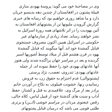
وی در مصاحبۀ خود می گوید: پروسۀ یهودی سازی
قبیلۀ پشتون در افغانستان از چندین دهه بدینسو جریان
دارد و ما شاهد روزی خواهیم بود که رسانه های خبری
گزارش گرویدن ملیونها تن از پشتونهای افغانستان به
آئین یهودیت را در اثر تلاشهای همه روزۀ اسرائیل به
نشر خواهند رساند. تعداد زیادی از سازمانهای غیر
حکومتی در اسرائیل همین اکنون مصروف جستجوی
قبایل گمشدۀ خود اند. آنها میگویند که قبایل گمشدۀ
یهود در قرن هشتم قبل از میلاد توسط آشوریها اسیر
گردیده و بعد در سراسر جهان پراگنده شدند ولی هنوز
آنها عادتهای یهودی خود را حفظ نموده اند. از جمله
عادتهای یهودی: تندروی، تعصب، نژاد پرستی
(پشتونوالی) عدم احترام به حقوق زن، به فروش
رسانیدن زنها، خشونت قبیلوی، به نکاح در آوردن خانم
برادر بعد از مرگ وی، علاقمندی به قتل و کشتار، حفظ
آداب و سنت های گذشتۀ خود از قبیل لباس، کلاه جالی،
رقص عنعنوی مردان در مراسم خوشی (اتــن) و برتری
طلبی قومی می باشد که درمیان قبایل پشتونهای