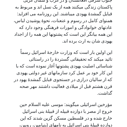
جنوب شرقی افغانستان و در غرب و شمال غربی
پاکستان زندگی میکنند همه از یک نسل اند و مربوط به
قبایل گمشدۀ یهودی میباشند. این روزنامه می افزاید:
همنوای کامل در رسوم و عنعنات، نحوۀ پوشیدن لباس،
عادتهای خوانوادگی و امورات فرهنگی وجود دارد که
این همه بیانگر این است که پشتونها این همه را از اجداد
یهودی شان به ارث برده اند.
این اولین بار است که وزارت خارجۀ اسرائیل رسماً
تائید میکند که تحقیقاتی گستردۀ را در راستائی
شناسائی اصلیت یهودی پشتونها آغاز نموده است که با
این کار خود بر عمل کرد سازمانهای غیر دولتی یهودی
که از سالیان درازی در جستجوی قبایل گمشدۀ یهود در
قرن هشتم قبل از میلادی فعالیت داشتند مهر صحه
گذاشت.
مؤرخین اسرائیلی میگویند: موسی علیه السلام حین
خروج از مصر با دوازده قبیله از قبیلۀ بنی اسرائیل
خارج شده و در فلسطین مسکن گزین شدند که این
دوازده قبیلۀ بنی اسرائیل به نامهای (بنیامین، روبین،