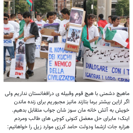
ماهیچ دشمنی با هیچ قوم وقبیله ی درافغانستان نداریم ولی
اگر ازاین بیشتر برما بتازند مانیز مجبوریم برای زنده ماندن
خویش به آتش خانه مان سوز شان جواب متقابل بدهیم.
اینک؛ مابرای حل معضل کنونی کوچی های طالب ومردم
هزاره جات ازشما ودولت حامد کرزی موارد زیل را خواهانیم: