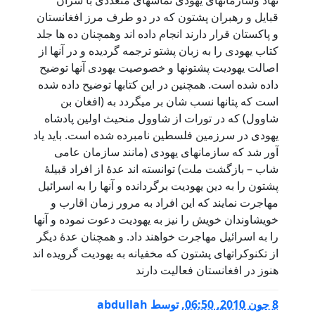
نهاد وسازمانهای یهودی تماسهای متعددی با سران
قبایل و رهبران پشتون که در دو طرف مرز افغانستان
و پاکستان قرار دارند انجام داده اند وهمچنان ده ها جلد
کتاب یهودی را به زبان پشتو ترجمه گردیده و در آنها از
اصالت یهودیت پشتونها و خصوصیت یهودی آنها توضیح
داده شده است. همچنین در این کتابها توضیح داده شده
است که پتانها نسب شان بر میگردد به (افغان بن
شاوول) که در تورات از شاوول منحیث اولین پادشاه
یهودی در سرزمین فلسطین نامبرده شده است. باید یاد
آور شد که سازمانهای یهودی (مانند سازمان عامی
شاب – بازگشت ملت) توانسته اند عدۀ از افراد قبیلۀ
پشتون را به دین یهودیت برگردانده و آنها را به اسرائیل
مهاجرت نمایند که این افراد به مرور زمان اقارب و
خویشاوندان خویش را نیز به یهودیت دعوت نموده و آنها
را به اسرائیل مهاجرت خواهند داد. و همچنان عدۀ دیگر
از تکنوکراتهای پشتون که مخفیانه به یهودیت گرویده اند
هنوز در افغانستان فعالیت دارند
8 جون 2010, 06:50
,
توسط
abdullah