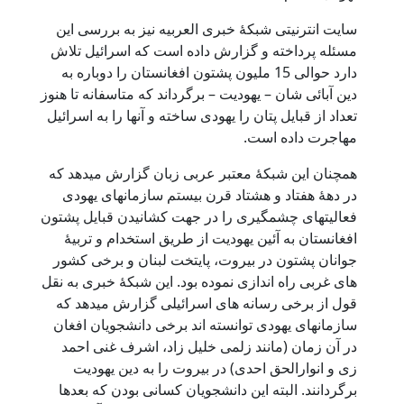
سایت انترنیتی شبکۀ خبری العربیه نیز به بررسی این
مسئله پرداخته و گزارش داده است که اسرائیل تلاش
دارد حوالی 15 ملیون پشتون افغانستان را دوباره به
دین آبائی شان – یهودیت – برگرداند که متاسفانه تا هنوز
تعداد از قبایل پتان را یهودی ساخته و آنها را به اسرائیل
مهاجرت داده است.
همچنان این شبکۀ معتبر عربی زبان گزارش میدهد که
در دهۀ هفتاد و هشتاد قرن بیستم سازمانهای یهودی
فعالیتهای چشمگیری را در جهت کشانیدن قبایل پشتون
افغانستان به آئین یهودیت از طریق استخدام و تربیۀ
جوانان پشتون در بیروت، پایتخت لبنان و برخی کشور
های غربی راه اندازی نموده بود. این شبکۀ خبری به نقل
قول از برخی رسانه های اسرائیلی گزارش میدهد که
سازمانهای یهودی توانسته اند برخی دانشجویان افغان
در آن زمان (مانند زلمی خلیل زاد، اشرف غنی احمد
زی و انوارالحق احدی) در بیروت را به دین یهودیت
برگردانند. البته این دانشجویان کسانی بودن که بعدها