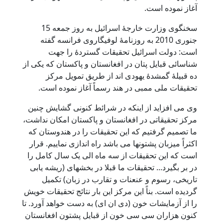
آغاز نموده است.
سخنگوی وزارت خارجۀ اسرائیل به روز جمعه 15
جنوری 2010 به روزنامۀ لوفیگاروی فرانسه گفته
است: دولت اسرائیل تحقیقات گستردۀ را جهت
شناسائی قبایل پتان در افغانستان و پاکستان که یکی از
ده قبیلۀ گمشدۀ یهودی اند از طریق تمویل مرکز
تحقیقات ملی ممبی در هند رسماً آغاز نموده است.
وی می افزاید از اینکه در شرائط کنونی گشایش چنین
مرکز تحقیقاتی در افغانستان و پاکستان امکان نداشت،
ما تصمیم گرفتیم که این تحقیقات را در هندوستان که
اکثراً میزبان پشتونها می باشد راه اندازی نماییم. قرار
است که این تحقیقات از سه ماه الی یک سال کامل را
در بر بگیرد... تحقیقات ما قبلا در بخشهای (ریشه یابی
تاریخی، رسوم و عنعنات و تقارب در زبان) تکمیل
گردیده است. بناً این مرکز این بار نتائج تحقیقات خویش
را از آزمایشات خون (دی ان ای) به دست خواهد آورد. تا
کنون هزاران سی سی خون از قبایل پشتون افغانستان