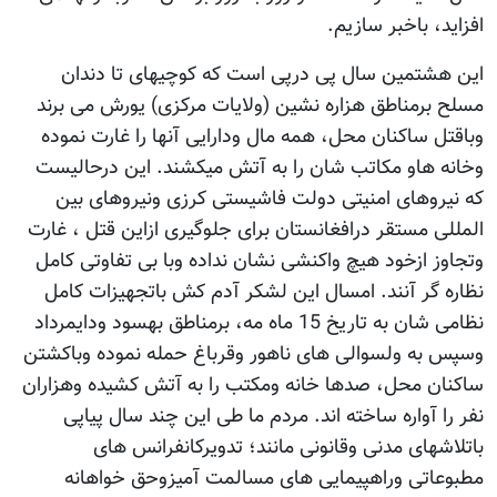
افزاید، باخبر سازیم.
این هشتمین سال پی درپی است که کوچیهای تا دندان
مسلح برمناطق هزاره نشین (ولایات مرکزی) یورش می برند
وباقتل ساکنان محل، همه مال ودارایی آنها را غارت نموده
وخانه هاو مکاتب شان را به آتش میکشند. این درحالیست
که نیروهای امنیتی دولت فاشیستی کرزی ونیروهای بین
المللی مستقر درافغانستان برای جلوگیری ازاین قتل ، غارت
وتجاوز ازخود هیچ واکنشی نشان نداده وبا بی تفاوتی کامل
نظاره گر آنند. امسال این لشکر آدم کش باتجهیزات کامل
نظامی شان به تاریخ 15 ماه مه، برمناطق بهسود ودایمرداد
وسپس به ولسوالی های ناهور وقرباغ حمله نموده وباکشتن
ساکنان محل، صدها خانه ومکتب را به آتش کشیده وهزاران
نفر را آواره ساخته اند. مردم ما طی این چند سال پیاپی
باتلاشهای مدنی وقانونی مانند؛ تدویرکانفرانس های
مطبوعاتی وراهپیمایی های مسالمت آمیزوحق خواهانه