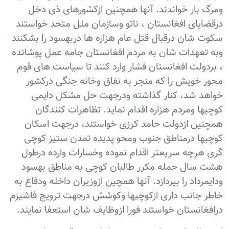
ومرگ بار خواندند. آنها همچنین ازکشورهای ذی دخل
درقضایای افغانستان ، ناتو وسازمان ملل متحد خواستند
سکوت شان درقبال قتل عام هزاره ها دربهسود را بشکنند
وبه تعهدات شان به مردم افغانستان جامه عمل پوشانده
، بردولت افغانستان فشار وارد کنند تا سیاست های قوم
محور خویش را که منجر به نفاق وخانه جنگی درکشور
خواهد شد، کنار گذاشته ودرجهت حل مشکل دایمی
کوچیها ومردم هزاره اقدام نماید. تظاهرات کنندگان
همچنین ازدولت حامد کرزی خواستند، درجهت اسکان
کوچیها درمناطق جنوب ومحو پدیده تمدن ستیز کوچی
گری هرچه سریعتر اقدام نموده وخسارات وارده درطول
هشت سال حمله مکرر طالبان کوچی به مناطق بهسود
ودایمرداد را بپردازد. آنها همچین ازوزیران داخله ودفاع به
خاطر جانب داری ازکوچیها وکوشش درجهت ترویج فاشیزم
درافغانستان خواستند فورا ازوظایف شان استعفا نمایند.