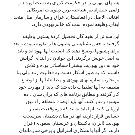
پستهای مهمی را در حکومت کرزی به دست آوردند و
زلمی خلیلزاد نیز شناخته ترین دپلومات امریکائی
افغانی الاصل در افغانستان، عراق و سازمان ملل متحد
ایفای وظیفه نموده است که خانم یهودی دارد.
این سه تن از نخبه گان تحصیل کردۀ پشتون وظیفه
گرفتند تا حس نشنلیستی پشتون ها را تقویه نموده و بعد
برای پشتونها توضیح دهند که اصلیت آنها یهود اند و باید
به اصل خویش برگردند. این جوانان در ابتدای گرایش
خود به دین یهودیت بیشتر احساساتی بوده و تلاش
داشتند که به طور آشکار دست به فعالیت زنند ولی بنا
بر تجارب سازمانهای یهودی و مطالعۀ آنها از اوضاع
منطقه به آنها تعلیمات داده شد که باید از مهارت خود
کار گرفته و مطابق برنامه های که برای شان داده
میشود رفتار کنند. آنها باید اوضاع منطقه را دقیق
ارزیابی کنند. آنها باید بدانند که درموقعیت بسیار
حساس قرار دارند، آنها در میان دشمنان سرسخت
یهودیت (ایران، پاکستان و عربستان سعودی) قرار
دارند. اگر آنها با همکاری اسرائیل و برخی سازمانهای