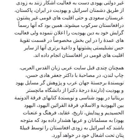
غیر دولتی یهودی دست به فعالیت آشکار زنند به زودی
از طریق دشمنان اسرائیل و یهودیت در ایران، پاکستان،
عربستان سعودی و حتی اقلیت های قومی غیر پشتون
درافغانستان سرکوب میشوند. همین بود که آنها رسماً
گرایش خود به دین یهودیت را اعلان ننموده ولی فعالیت
های عمدۀ را در این بخش مخصوصاً در قسمت تقویۀ
حس نشنلیستی پشتونها و داعیۀ برتری آنها از سایر
اقلیت های قومی در افغانستان انجام داده اند.
همچنان چندی قبل سایت عربی زبان القدس العربی،
چاپ لندن، در مصاحبۀ با داکتر جعفر هادی حسن،
نویسندۀ برجستۀ جهان عرب و پژوهش گر مسایل یهود
و یهودیت (دارندۀ درجۀ دکترا از دانشگاه مانچستر
بریتانیا در یهود شناسی و نویسندۀ کتابهای فرقة الدونمة
بین الیهودیة و الاسلام، فرقة القرائین الیهود، الیهود
الحسیدیم و پیدایش، تاریخ، عقاید، فرهنگ و عنعنات
یهود) به مسلمانان و عربها هشدار داده بود که متوجه
باشند که اسرائیل به زودی افغانستان را توسط قبیلۀّ
پتان تحت اشغال خود در خواهد آورد.