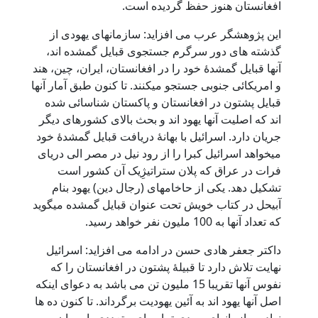
افغانستان هنوز حفظ گردیده است.
این پژوهشگر عرب می افزاید: سازمانهای یهودی از
گذشته های دور سرگرم جستجوی قبایل گمشده اند،
آنها قبایل گمشدۀ خود را در افغانستان، ایران، چین، هند
و امریکائی جنوبی جستجو میکنند. تا کنون طبق آمار آنها
قبایل پشتون در افغانستان و پاکستان شناسائی شده
اند که اصلیت آنها یهود اند و بحث بالای کشورهای دیگر
جریان دارد. اسرائیل با بهانۀ دریافت قبایل گمشدۀ خود
میخواهد اسرائیل کبرا را از رود نیل در مصر الی دریای
فرات در عراق که پلان ستراتیژِیک آن کشور است
تشکیل دهد. یکی از حاخامهای (رجال دین) یهود بنام
آبیحل در کتاب خویش تحت عنوان قبایل گمشده میگوید
که تعداد آنها به 100 ملیون نفر خواهد رسید.
داکتر جعفر هادی حسن در ادامه می افزاید: اسرائیل
نهایت تلاش دارد تا قبیلۀ پشتون در افغانستان را که
نفوس آنها تقریبا 15 ملیون تن می باشد به دعوای اینکه
اصل آنها یهود اند به آئین یهودیت برگرداند. تا کنون ده ها