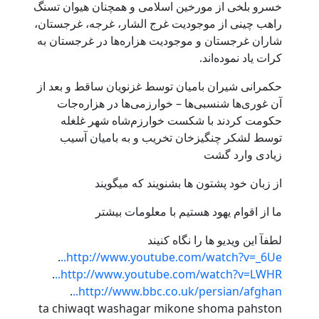
خسرو بلخی از مورخین اسلامی و همچنان هیوان تسنگ
راهب چینی از موجودیت غرج الشار، غرجه، غرجستان،
شاران غرجستان و موجودیت هزاره‌ها در غرجستان به
کرات یاد نموده‌اند.
حکمرانی شیران بامیان توسط غزنویان ساقط و بعد از
آن غوری‌ها شنسبی‌ها – خوارزمی‌ها در هزاره‌جات
حکومت کردند با شکست خوارزم‌شاه شهر غلغله
توسط لشکر چنگیزخان تخریب و به بامیان آسیب
زیادی وارد گشت
از زبان خود پشتون ها بشنویند که میگویند
ما از اقوام یهود هستیم با معلومات بیشتر
لطفآ این ویدیو ها را نگاه کنیند
.
http://www.youtube.com/watch?v=_6Ue..
.
http://www.youtube.com/watch?v=LWHR..
.
http://www.bbc.co.uk/persian/afghan..
ta chiwaqt washagar mikone shoma pahston