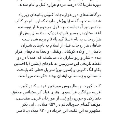
دوره تقریبا 62 درصد مردم هزاره قتل و عام شدند
درگذشته‌های دور هزاره‌جات کنونی بنام‌های زیر یاد
شده‌است: به گفته (بلیو) غر مارث که این نام در کتاب
مقدس نیز آمده‌است –به قول مرحوم غبار نویسنده
افغانستان در مسیر تاریخ، نزدیک ۵۰۰ سال پیش از
هزاره‌جات به نام «ستا گید یا» نام برده شده‌است
شاهان هزاره‌جات قبل از اسلام به نام‌های شیران
بامیان از اولاده کوشانی ویفتلی و بعدآ به نام‌های هزار
بنده – شار و ریو شاران یاد می‌شدند که عمدتآ در دو
نقطه تاریخی این سرزمین به نام‌های (پشین) یا افشین
یکاو لنگ کنونی و (سورمین) سر پل فعلی که پایتخت
تابستانی و زمستانی ایشان بودند حکومت میرا ندند.
کنت کورت و بطلیموس مورخین عهد سکندر کبیر،
فریبه جهانگرد فرانسوی، هنری فیلد کریستیاتس محقق
دنمارکی و جورج راورتی، از مورخان غربی. مقدسی،
مولف گمنام حدودالعالم در ۹۵۹ میلادی، ابی بکر
مشهور به ابن فقیه، ابن خرداد در ۹۲۰ میلادی، ناصر