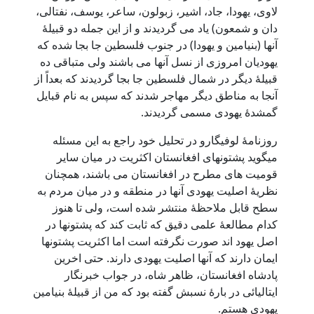
لاوی، یهودا، جاد، اشیر، زبولون، ساعر، یوسف، نفتالی،
دان و شمعون) یاد می گردیدند و از این جمله دو قبیلۀ
آنها (بنیامین و یهودا) در جنوب فلسطین جا بجا شده که
یهودیان امروزی از نسل آنها می باشند ولی متباقی ده
قبیلۀ دیگر در شمال فلسطین جا بجا گردیدند که بعداً از
آنجا به مناطق دیگر مهاجر شدند که سپس به نام قبایل
گمشدۀ یهودی مسمی گردیدند.
روزنامۀ لوفیگارو در تحلیل خود راجع به این مسئله
میگوید پشتونهای افغانستان اکثریت در میان سایر
قومیت های مطرح در افغانستان می باشند، همچنان
نظریۀ اصلیت یهودی آنها در منطقه و در میان مردم به
سطح قابل ملاحظۀ منتشر شده است، ولی تا هنوز
کدام مطالعۀ علمی دقیق که ثابت کند که پشتونها در
اصل یهود اند صورت نگرفته است اما اکثریت پشتونها
ایمان دارند که آنها اصلیت یهودی دارند. حتی اخرین
پادشاه افغانستان، ظاهر شاه، در جواب خبرنگار
ایتالیائی در بارۀ نسبش گفته بود که من از قبیلۀ بنیامین
یهودی هستم.