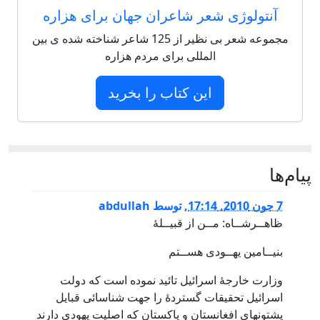
آنتولوژی شعر شاعران جهان برای هزاره
مجموعه شعر بی نظیر از 125 شاعر شناخته شده ی بین
المللی برای مردم هزاره
این کتاب را بخرید
پيام‌ها
7 جون 2010, 17:14
,
توسط
abdullah
ظاهــرشــاه: مــن از قبیــلۀ
بنیــامین یهــودی هســتم
وزارت خارجۀ اسرائیل تائید نموده است که دولت
اسرائیل تحقیقات گستردۀ را جهت شناسائی قبایل
پشتونهای افغانستان و پاکستان که اصلیت یهودی دارند