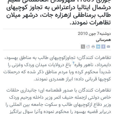
جوزای 1389، شهروندان افغانستانی مقیم
درشمال ایتالیا دراعتراض به تجاوز کوچیهای
طالب برمناطقی ازهزاره جات، درشهر میلان
تظاهرات نمودند.
دوشنبه7 جون 2010
همرسانی
تظاهرات کنندگان؛ تجاوزکوچیهای طالب به مناطق بهسود،
?
دایمرداد، ناهور وقره
باغ درولایات میدان وردک وغزنی را
شدیداً محکوم کرده وبا مردم مناطق ذکر شده که درحملات
کوچیها قربانی داده؛ ابراز همدردی نمودند.
تظاهرات کنندگان با صدور قطعنامه ای؛ جانبداری حلقات
خاص دولتی ازجمله حنیف اتمر وزیر داخله ورحیم وردک
وزیر دفاع ازکوچیهای طالب و سکوت جامعه بین المللی را
دربرابر قضیه بهسود را محکوم نموده وآنرا سوال برانگیز