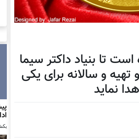
 است تا بنیاد داکتر سیما
 تهیه و سالانه برای یکی
دا نماید
پيش
اد
يكشنبه7 دس