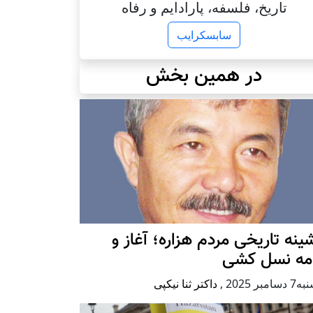
تاریخ، فلسفه، پارادایم و رفاه
سابسکرایب
در همین بخش
ينه تاريخی مردم هزاره؛ آغاز و
امه نسل کشی
امبر 2025
,
داکتر ثنا نیکپی