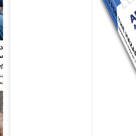
د
س
پ
پنج 
تح