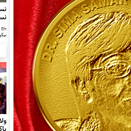
نس
نس
پنج شنبه9
نیکپ
ول
پا