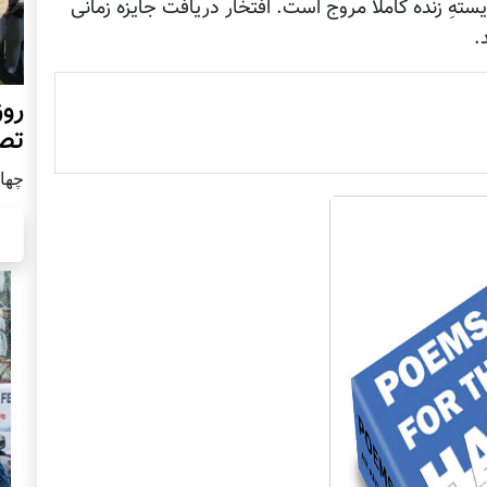
ستهِ زنده کاملا مروج است. افتخار دریافت جایزه زمانی
.
روز
تص
چهار شن