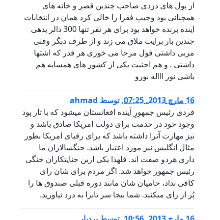
از پول های دزدی صاحب چندین قصر و خانه های
همچنانی بود وجیب فقرا را خالی کرد همان در انتخابات
اینده برنده خواهد بود برای هر نفر تنها 300 دالر بدهی
جندین بار برایت ملاق می زند و از طرف دبگر وقتی
مربی داشتی فول مرحا می خوری هر قدر که اشتها
داشتی . و هم اجنیت یکی از کشور های همسایه هم
باشی نور اااله نورو
16 مارچ 2013, 07:25
,
توسط
ahmad
فردی رئیس جمهورِ آینده افغانستان میشود که با تار پود
وجود خود در خدمت برای دولت امریکا صادق باشد و
نیز مهارت آنرا داشته باشد که برای رقبای امریکا بطور
مثال انگلیس نیز مورد اعتبار باشد. جنگسالاران ما
داری هردو صفت اند. فلهذا یکی ازین جنایتکاران جنگی
رئیس جمهور خواهد شد. اگر مردم برای شان رای
کافی نداد، حامیان شان مانند دوره قبلی صندوق ها را
پُر از رای میکنند. شما بیجا سر تانرا به درد نیاورید.
16 مارچ 2013, 10:56
,
توسط
بردبار