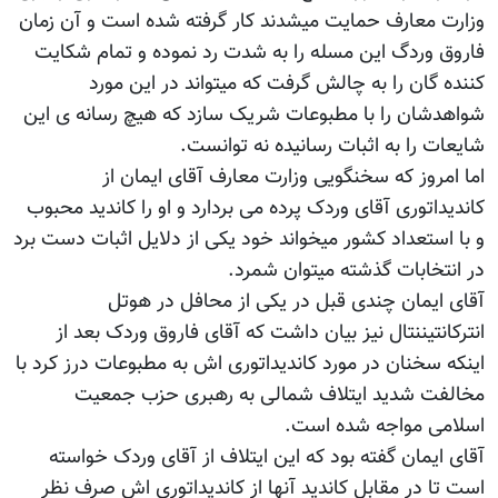
وزارت معارف حمایت میشدند کار گرفته شده است و آن زمان
فاروق وردگ این مسله را به شدت رد نموده و تمام شکایت
کننده گان را به چالش گرفت که میتواند در این مورد
شواهدشان را با مطبوعات شریک سازد که هیچ رسانه ی این
شایعات را به اثبات رسانیده نه توانست.
اما امروز که سخنگویی وزارت معارف آقای ایمان از
کاندیداتوری آقای وردک پرده می بردارد و او را کاندید محبوب
و با استعداد کشور میخواند خود یکی از دلایل اثبات دست برد
در انتخابات گذشته میتوان شمرد.
آقای ایمان چندی قبل در یکی از محافل در هوتل
انترکانتیننتال نیز بیان داشت که آقای فاروق وردک بعد از
اینکه سخنان در مورد کاندیداتوری اش به مطبوعات درز کرد با
مخالفت شدید ایتلاف شمالی به رهبری حزب جمعیت
اسلامی مواجه شده است.
آقای ایمان گفته بود که این ایتلاف از آقای وردک خواسته
است تا در مقابل کاندید آنها از کاندیداتوری اش صرف نظر