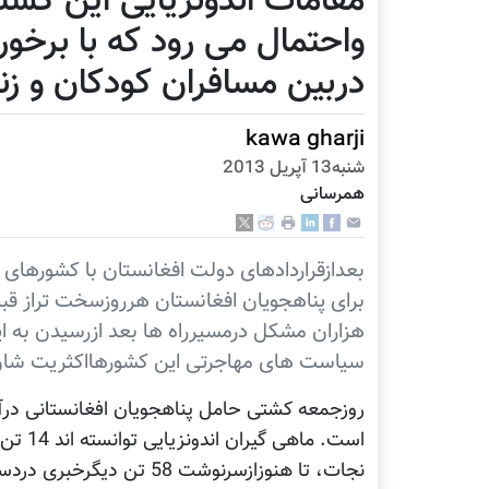
مقامات اندونزیایی این کش
واحتمال می رود که با برخور
دربین مسافران کودکان و زنان
kawa gharji
شنبه13 آپریل 2013
همرسانی
بعدازقراردادهای دولت افغانستان با کشورهای ا
برای پناهجویان افغانستان هرروزسخت تراز قبل
هزاران مشکل درمسیرراه ها بعد ازرسیدن به ای
سیاست های مهاجرتی این کشورهااکثریت شان 
است. ما
نجات، تا هنوزازسرنوشت 58 تن دیگرخبری دردست نیست.