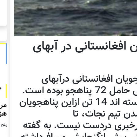
افغانستانی در آبهای
یان افغانستانی درآبهای
اندونزیا غرق شد. این کشتی حامل 72 پناهجو بوده است.
ماهی گیران اندونزیایی توانسته اند 14 تن ازاین پناهجویان
مرا
مدن تیم نجات، تا
هزا
ت 58 تن دیگرخبری دردست نیست. به گفته
پنج شنبه2