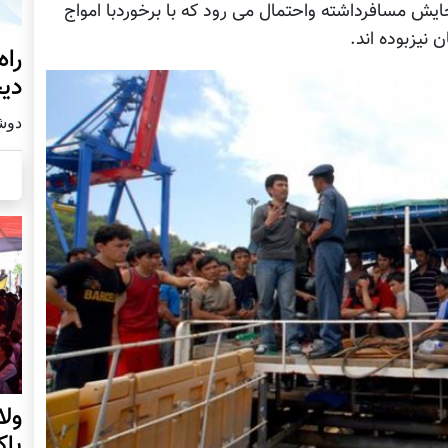
ایش مسافرداشته واحتمال می رود که با برخوردبا امواج
نیزبوده اند.
راه
دیج
دوشنبه19
ول
پا