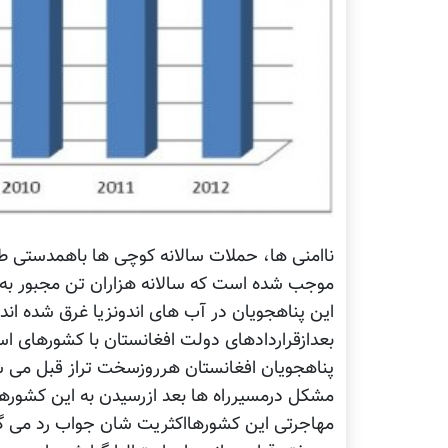
ناامنی ها، حملات سالانه کوچی ها باهمدستی طا
موجب شده است که سالانه هزاران تن مجبور به 
این پناهجویان در آب های اندونزیا غرق شده اند.
بعدازقراردادهای دولت افغانستان با کشورهای است
پناهجویان افغانستان هرروزسخت تراز قبل می شو
مشکل درمسیرراه ها بعد ازرسیدن به این کشوره
مهاجرتی این کشورهااکثریت شان جواب رد می گی