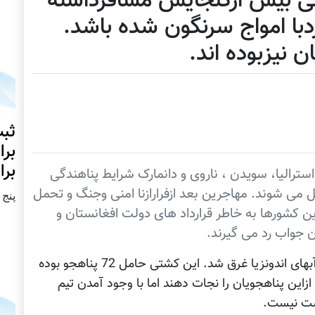
تی بیش ازگنجایش مسافرداشته
دبا امواج سرنگون شده باشد.
 نیزبوده اند.
ثبت
برا
برا
سترالیا، سویدن ، ناروی و دانمارک شرایط پناهندگی
 می شوند. مهاجرین بعد ازفرارازنا امنی وجنگ و تحمل
پنج شنبه2
ن کشورها به خاطر قرارداد های دولت افغانستان و
جواب رد می گیرند.
روزجمعه کشتی حامل پناهجویان افغانستانی درآبهای اندونزیا غرق شد. این کشتی حامل 72 پناهجو بوده
هی گیران اندونزیایی توانسته اند 14 تن ازاین پناهجویان را نجات دهند اما با وجود آمدن تیم