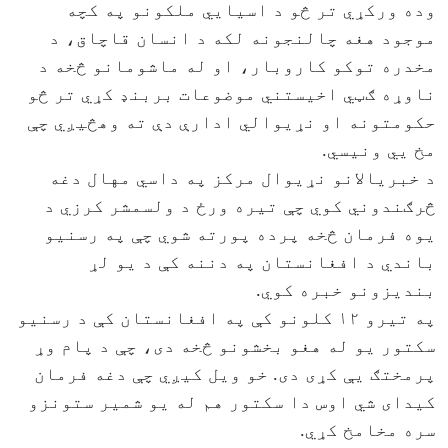
وده ورکړي تر څو د اسیایي ملکونو په کچه
موجود هغه چالنجونه لکه د انسان قاچاق، د
مخدره توکو کاروبار، او له ماشومانو څخه د
ناوړه ګټي اخیستني موضوعات بربنډ کړي تر څو
حکومتونه او نړیوالي ادارې دې ته وهڅیږي چې
مخ یي ونیسي.
د خبریالانو نړیوال مرکز په داسي مهال دغه
څرګندوني کوي چې تیره ورځ د ولسمشر کرزي د
یوه فرمان څخه پرده پورته شوي چې په رسنیو
باندي د افغانستان په دننه کې د یو لړ
بندیزونو خبره کوي.
په تیرو ۱۲ کلونو کې په افغانستان کې د رسنیو
سکتور یو له هغو بخشونو څخه دی، چې د پام وړ
پرمختګ یې کړی دی. خو ویل کیږي چې دغه فرمان
کیدای شي اوس دا سکتور هم له یو شمیر ستونزو
سره مخامخ کړي.