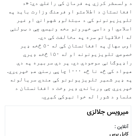
د ولسمشر کرزي په فرمان کې راغلي دي: «د
افغانستان د اطلاعتو او فرهنګ وزارت باید په
تلویزیونونو کې د مبتذلو، شهواني او غیر
اسلامي او داسې خپرونو مخه ونیسي چې د ټولنې
له اخلاقیاتو سره په مخالفت کې دي.
اوس مهال په افغانستان کې له ۵۰ څخه ډیر
خصوصي تلویزیونونه او له ۱۵۰ څخه ډیرې
راډیوګانې موجودې دي. پر دې سربیره په دې
هیواد کې څه نا څه ۱۰۰۰ چاپې رسني هم خپریږي.
په ډیر شمیر تلویزیونونو کې هندي سریالونه
خپریږي چې ورباندې ډیر وخت د افغانستان د
علماو د شورا له خوا نیوکې کیږي.
میرویس جلالزی
آنلاین :
کابل پرس