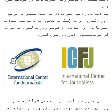
دي.
په دغه دوره کې خبریالان په بیلا بیلو برخو کې
روزل کیږي او تر څنګ یي هغوي ته د مولټي میډیا
خبریالۍ او انلاین او فوټو ژورنالیزم په برخه
کې پرمختللي زدکړي ورکول کیږي.
د دغې چاري سمبالونکي ایمیلي شولت په خبره
چې دوي پلان لري خپلو روزنیزو پروګرامونو ته