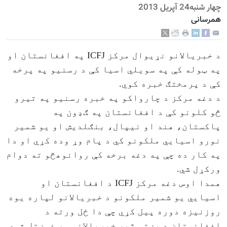
چهار شنبه24 آپریل 2013
همرسانی
د خبریالانو نړیوال مرکز ICFJ په افغانستان او
په ټوله کې په سویلي اسیا کې د رسنیو په پرخه
کې د پرمختګ خبره کوي.
د دغه مرکز د چارواکو په خبره رسنیو په تیرو
څو کلونو کې د افغانستان په ګډون په
پاکستان، هند او نیپال، بنګلدیش او یو شمیر
نورو اسیایي ملکونو کي د پام وړ وده کړي او دا
په کار ده چې په دغه برخه کې روانوهڅو ته دوام
ورکړل شي.
همدا اوس دغه مرکز ICFJ د افغانستان او
اسیايي یو شمیر ملکونو د خبریالانو لپاره یوه
روزنیزه دوره پیل کړي چې دا ځل ورته د
افغانستان د پښتو ژبي خبریالانو ور غوښتل شوي