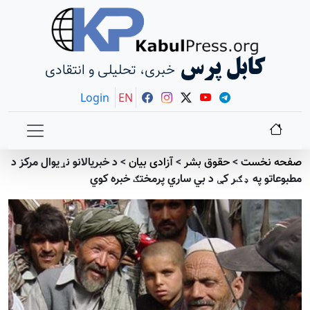
کابل پرس
خبری، تحلیلی و انتقادی
Login
EN
صفحه نخست
>
حقوق بشر
>
آزادی بيان
>
د خبریالانو نړیوال مرکز د
مطبوعاتو په ډګر کې د بي ساري پرمختګ خبره کوي