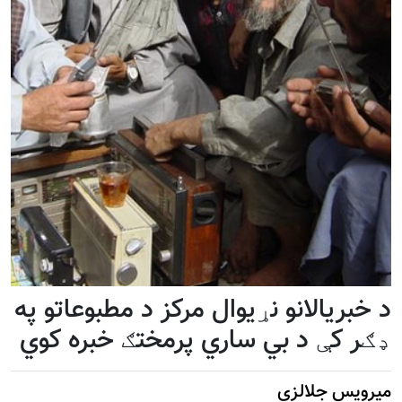
د خبریالانو نړیوال مرکز د مطبوعاتو په
ډګر کې د بي ساري پرمختګ خبره کوي
میرویس جلالزی