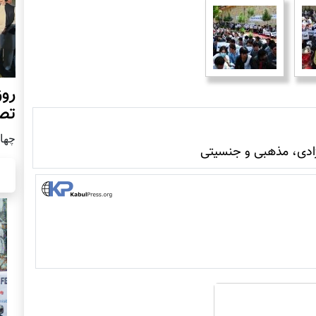
روز
تص
چهار شن
دی، مذهبی و جنسیتی