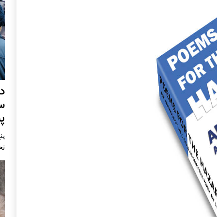
د
س
پ
پنج 
تح