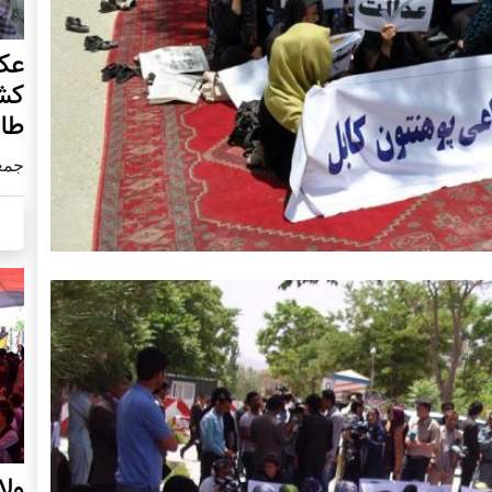
عکس
کش
طال
جمعه25 جولا
ول