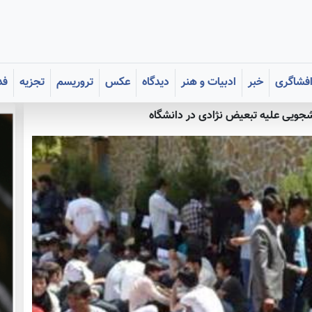
فشاگری
خبر
ادبیات و هنر
دیدگاه
عکس
تروریسم
تجزیه
فد
جویی علیه تبعیض نژادی در دانشگاه