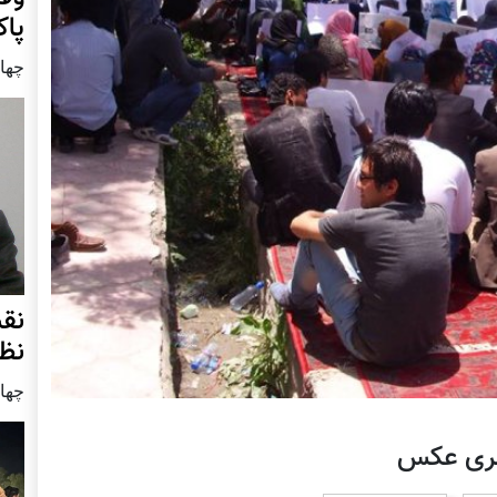
پا
چهار شنب
نق
نظ
چهار شنب
لری عکس