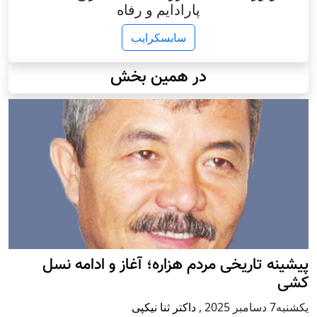
پارادایم و رفاه
سابسکرایب
در همین بخش
پيشينه تاريخی مردم هزاره؛ آغاز و ادامه نسل
کشی
يكشنبه7 دسامبر 2025
,
داکتر ثنا نیکپی