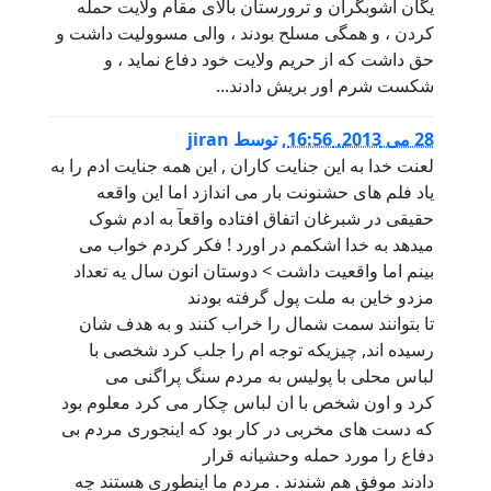
یگان اشوبگران و ترورستان بالای مقام ولایت حمله
کردن ، و همگی مسلح بودند ، والی مسوولیت داشت و
حق داشت که از حریم ولایت خود دفاع نماید ، و
شکست شرم اور بریش دادند...
28 می 2013, 16:56
,
توسط
jiran
لعنت خدا به این جنایت کاران , این همه جنایت ادم را به
یاد فلم های حشنونت بار می اندازد اما این واقعه
حقیقی در شبرغان اتفاق افتاده واقعآ به ادم شوک
میدهد به خدا اشکمم در اورد ! فکر کردم خواب می
بینم اما واقعیت داشت > دوستان انون سال یه تعداد
مزدو خاین به ملت پول گرفته بودند
تا بتوانند سمت شمال را خراب کنند و به هدف شان
رسیده اند, چیزیکه توجه ام را جلب کرد شخصی با
لباس محلی با پولیس به مردم سنگ پراگنی می
کرد و اون شخص با ان لباس چکار می کرد معلوم بود
که دست های مخربی در کار بود که اینجوری مردم بی
دفاع را مورد حمله وحشیانه قرار
دادند موفق هم شندند . مردم ما اینطوری هستند چه