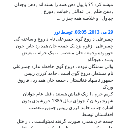
میشه کرد ؟؟ با پول دهن همه را بسته اند , دهن وجدان
, دهن ظلم , بی عدالتی , خیانت , دورغ ,
چپاول , و خلاصه همه چیز را ...
29 می 2013, 06:05
,
توسط
نور
چمبرعلی د روغ گوی چمبرعلی نام د روغ و ساخته گی
چمبرعلی ا زقوم نزد یک جمعه خان همد رد خاین خون
خوربوده وجمعه خان متعصب ، نمک حرام ، تبعیض
پسند ، هیچگاه
والی سمنگان نبوده ، دروغ گوی حافظه ندارد چمبرعلی
نام مستعار، دروغ گوی است . حامد کرزی رییس
جمهور نامنهاد فغانستان ، جمعه خان همد رد ، فاروق
وردک
کریم خرم ، ا زیک قماش هستند ، قتل عام جوانان
شهرشبرغان 7 جوزای سال 1386 خورشیدی بدون
اشاره جناب حامد کرزی رییس جمهورمتعصب
افغانستان توسط
جمعه خان همدرد صورت گرفته نمیتوانست ، د ر قتل
عام مذ کورصد د ر صد نظرحامدکرزی بوده که قتل