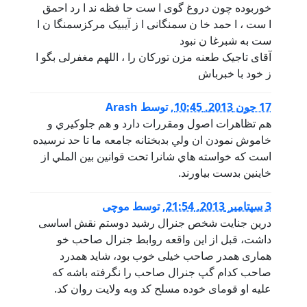
خوربوده چون دروغ گوی ا ست حا فظه ند ا رد احمق
ا ست ، ا حمد خا ن سمنگانی ا ز آیبیک مرکزسمنگا ن ا
ست به شبرغا ن نبود
آقای تاجیک طعنه مزن تورکان را ، اللهم مغفرلی بگو ا
ز خود با خبرباش
17 جون 2013, 10:45
,
توسط
Arash
هم تظاهرات اصول ومقررات دارد و هم جلوکيري و
خاموش نمودن ان ولي بدبختانه جامعه ما تا حد نرسيده
است که خواسته هاي شانرا تحت قوانين بين الملي از
خاينين بدست بياورند.
3 سپتامبر 2013, 21:54
,
توسط
موچی
درین جنایت شخص جنرال رشید دوستم نقش اساسی
داشت، قبل از این واقعه روابط جنرال صاحب خو
هماری همدر صاحب خیلی خوب بود، شاید همدرد
صاحب کدام گپ جنرال صاحب را نگرفته باشه که
علیه او قومای خوده مسلح کد وبه ولایت روان کد.