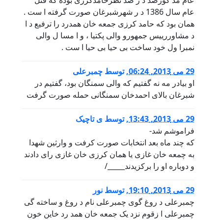
عام سال 1386 د ر شهرشبرغان صورت گرفته ا ست .
همان بود که حامد کرزی جمعه خان همدرد را ترفیع د ا
د مشاوررییس جمهورو والی پکتیا ، و ا مسا ل والی
نمبرا ول خود ساخت بی حیا بی حیا ا ست .
29 می 2013, 06:24
,
توسط
چمبرعلی
او بیادر مه نه گفتیم که والی سمنگان بود، گفتیم در
شبرغان بالای احمدخان سمنگانی حمله صورت گرفت
29 می 2013, 13:43
,
توسط
ی تاچیک
فراموشم شد-
که چند ماه بعد انتخابات صورت کرفت و وارثین شهدا
به چمعه خان غازی یا همان کرزی خان غازی رای دادند
و دوباره او را برکزیدند_____/
29 می 2013, 19:10
,
توسط
نور
چمبرعلی د روغ گوی چمبرعلی نام د روغ و ساخته گی
چمبرعلی ا زقوم نزد یک جمعه خان همد رد خاین خون