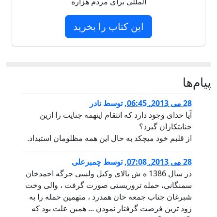
المللی برای مردم هزاره
این کتاب را بخرید
پيام‌ها
28 می 2013, 06:45
,
توسط
نادر
آیا خدای وجود دارد که انتقام اینهمه جنایت را ازین
جنایتکاران گیرد؟
از قلبم خود میچکد به حال این همه مظلومان استبداد.
28 می 2013, 07:08
,
توسط
چمبرعلی
در سال 1386 ه ش بالای وکیل ولسی جرگه احمدخان
سمنگانی، حمله تروریستی صورت گرفت ، والی وخت
شبرغان جناب جمعه خان همدرد ، متهمین حمله را به
زود ترین فرصت گرفتار نمودن ... همین علت بود که