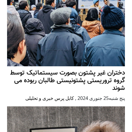
دختران غیر پشتون بصورت سیستماتیک توسط
گروه تروریستی پشتونیستی طالبان ربوده می
شوند
پنج شنبه25 جنوری 2024
,
کابل پرس خبری و تحلیلی