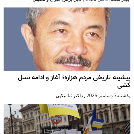
پيشينه تاريخی مردم هزاره؛ آغاز و ادامه نسل
کشی
يكشنبه7 دسامبر 2025
,
داکتر ثنا نیکپی