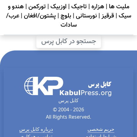
ملیت ها
|
هزاره
|
تاجیک
|
اوزبیک
|
تورکمن
|
هندو و
سیک
|
قرقیز
|
نورستانی
|
بلوچ
|
پشتون/افغان
|
عرب/
سادات
جستجو در کابل پرس
کابل پرس
© 2004 - 2026
All Rights Reserved.
حریم شخصی
درباره کابل پرس
شرایط استفاده
تماس و همکاری