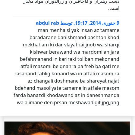
دست رهبران و قاچاقبران و زراندوزان مواد مخدر
است.
9 جنوری 2014, 19:17
,
توسط
abdul rab
man menhaisi yak insan az tamame
baradarane danishmand pashton khod
mekhaham ki dar vlayathai jnob wa sharqi
kishwar berawand wa mardomi an jara
befahmanand in kariraki toliban mekonand
atfali masomi be gnahra ba freb ba qatl me
rasanand tablig konand wa in atfali masom ra
az changali doshmane ba shareyat najat
bdehand masoliyate tamame in atfale masom
farda banazdi khodawand az in daneshmanda
wa alimane den prsan meshawad gif,jpg,png