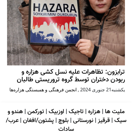
ترابزون: تظاهرات علیه نسل کشی هزاره و
ربودن دختران توسط گروه تروریستی طالبان
يكشنبه21 جنوری 2024
,
انجمن فرهنگی و همبستگی هزاره‌ها
ملیت ها
|
هزاره
|
تاجیک
|
اوزبیک
|
تورکمن
|
هندو و
سیک
|
قرقیز
|
نورستانی
|
بلوچ
|
پشتون/افغان
|
عرب/
سادات