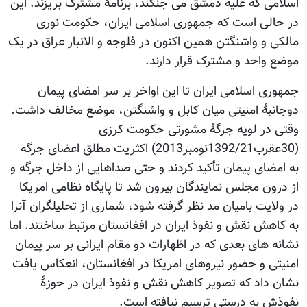
اسلامی که علیه دمشق می جنگند، برنامۀ مشترک بریزند. این
در حالی است که جمهوری اسلامی ایران، حکومت نوری
مالکی و واشنگتن همین اکنون در فلوجه و الانبار عراق در یک
موضع واحد و مشترک قرار دارند.
جمهوری اسلامی ایران تا این اواخر بر سر امضای پیمان
دوجانبۀ امنیتی میان کابل و واشنگتن، موضع مخالف داشت.
وقتی در لویه جرگۀ مشورتی حکومت کرزی
(30عقرب1392/21نومبر2013) اکثریت مطلق اعضای جرگه
به امضای پیمان تأکید کردند و حتی صداهایی از داخل جرگه و
از درون مجلس نمایندگان بیرون شد تا پایگاه نظامی امریکا
در ولایت بامیان مد نظر گرفته شود، شماری از تحلیلگران آنرا
به کاهش نقش و نفوذ ایران در افغانستان مرتبط ساختند. اما
نشانه های بعدی که در اظهارات دو مقام ایرانی بر سر پیمان
امنیتی و حضور نیروهای امریکا در افغانستان، انعکاس یافت
نشان داد که تصویر کاهش نقش و نفوذ ایران در حوزۀ
نفوذش به درستی ترسیم نیافته است.