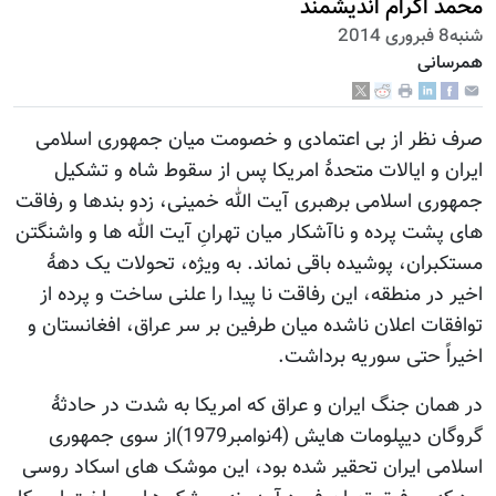
محمد اکرام اندیشمند
شنبه8 فبروری 2014
همرسانی
صرف نظر از بی اعتمادی و خصومت میان جمهوری اسلامی
ایران و ایالات متحدۀ امریکا پس از سقوط شاه و تشکیل
جمهوری اسلامی برهبری آیت الله خمینی، زدو بندها و رفاقت
های پشت پرده و ناآشکار میان تهرانِ آیت الله ها و واشنگتن
مستکبران، پوشیده باقی نماند. به ویژه، تحولات یک دهۀ
اخیر در منطقه، این رفاقت نا پیدا را علنی ساخت و پرده از
توافقات اعلان ناشده میان طرفین بر سر عراق، افغانستان و
اخیراً حتی سوریه برداشت.
در همان جنگ ایران و عراق که امریکا به شدت در حادثۀ
گروگان دیپلومات هایش (4نوامبر1979)از سوی جمهوری
اسلامی ایران تحقیر شده بود، این موشک های اسکاد روسی