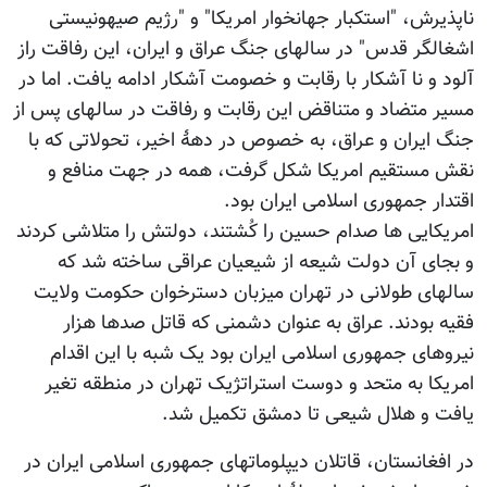
ناپذیرش، "استکبار جهانخوار امریکا" و "رژیم صیهونیستی
اشغالگر قدس" در سالهای جنگ عراق و ایران، این رفاقت راز
آلود و نا آشکار با رقابت و خصومت آشکار ادامه یافت. اما در
مسیر متضاد و متناقض این رقابت و رفاقت در سالهای پس از
جنگ ایران و عراق، به خصوص در دهۀ اخیر، تحولاتی که با
نقش مستقیم امریکا شکل گرفت، همه در جهت منافع و
اقتدار جمهوری اسلامی ایران بود.
امریکایی ها صدام حسین را کُشتند، دولتش را متلاشی کردند
و بجای آن دولت شیعه از شیعیان عراقی ساخته شد که
سالهای طولانی در تهران میزبان دسترخوان حکومت ولایت
فقیه بودند. عراق به عنوان دشمنی که قاتل صدها هزار
نیروهای جمهوری اسلامی ایران بود یک شبه با این اقدام
امریکا به متحد و دوست استراتژیک تهران در منطقه تغیر
یافت و هلال شیعی تا دمشق تکمیل شد.
در افغانستان، قاتلان دیپلوماتهای جمهوری اسلامی ایران در