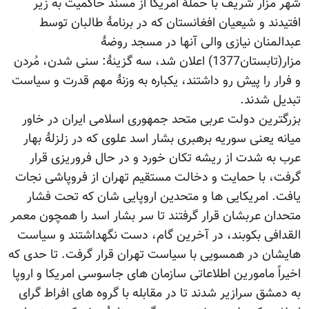
شهر مزار شریف با حملۀ امریکا از مسند حاکمیت به زیر
افتیدند و شیعیان افغانستان که در برنامۀ طالبان توسط
عبدالمنان نیازی والی آنها در مسجد روضۀ
مزار(تابستان1377) اعلان شد، سه گزینۀ: سنی شدن، مُردن
و فرار را پیش رو داشتند، یکباره به وزنۀ مهم قدرت و سیاست
تبدیل شدند.
بزرگترین دولت عربی متحد جمهوری اسلامی ایران در خاور
میانه یعنی سوریه برهبری بشار اسد علوی که در زلزلۀ بهار
عرب به شدت از ریشه تکان خورد و در حال فروریزی قرار
گرفت، با حمایت و دخالت مستقیم تهران از فروپاشی نجات
یافت. امریکایی ها و متحدین اروپایی شان که تحت فشار
متحدان عربشان قرار گرفتند تا سر بشار اسد را همچون معمر
القدافی بکوبند، در آخرین گام، دست نگهداشتند و سیاست
هایشان در همسویی با سیاست تهران قرار گرفت. تا حدی که
اخیراً مامورین اطلاعاتی سازمان های جاسوسی امریکا و اروپا
به دمشق سرازیر شدند تا در مقابله با گروه های افراط گرای