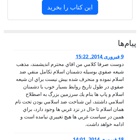
این کتاب را بخرید
پيام‌ها
9 فبروری 2014, 15:22
دوست صرفا كلامي من اقاي محترم انديشمند، مذهب
شيعه صفوي بوسيله دشمنان اسلام تكامل منفي ضد
اسلام نموده و منحرف شده بيش نيست براي ان شيعه
صفوي در طول تاريخ روابط بسيار خوب با دشمنان
اسلام و پاپ ها بنام يك سرزمين بزرگ به اصطلاح
اسلامي داشتند، اين شناخت ضد اسلامي بودن تحت نام
همان اسلام تا حال در نزد غربي ها وجود دارد، براي
همين در سياست غربي ها هيچ تغييري نيامده است و
ادامه خواهد داشت.
18 فبروری 2014, 14:01