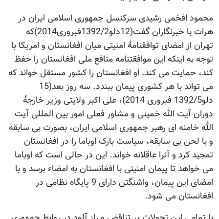
محمود افخمی رشیدی سرکنسل جمهوری اسلامی ایران در
هرات با خبرنگاران گفت(12دلو1392/2فبروری2014)که
تهران از امضای توافقنامۀ امنیتی میان افغانستان و امریکا با
توجه به اینکه این موافقتنامه منافع ملی افغانستان را حفظ
کند، حمایت می کند. او افغانستان را کشور مستقل خواند که
می تواند با هر کشوری پیمان ببندد. سه روز بعد(15
دلو1392/5 فبروری 2014)، علی اکبر ولایتی وزیر خارجۀ
دوران آیت الله خمینی و مشاور فعلی امور بین المللی آیت
الله خامنه ای رهبر جمهوری اسلامی ایران، بصورت بی سابقه
و با لحن بی سابقه، سیاست بارک اوباما را در افغانستان
تمجید کرد و آنرا عاقلانه خواند. این در حالی است که اوباما
می خواهد تا پیمان امنیتی با افغانستان به امضاء برسد و با
امضای این پیمان، واشنگتن دارای 9 پایگاه نظامی در
افغانستان می شود.
با تمامی این تحولات پر تناقض و راز آلود در روابط جمهوری