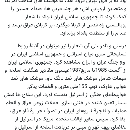
بود که بر فرق تهران فرود آمد، نه موشک های ساخت امریکا
و متحدین اروپایی اش؛ هر چند غربی ها، صدام حسین را
کمک کردند تا جمهوری اسلامی ایران نتواند با شعار
پوپالیستی راه قدس از کربلا میگذرد، بر کربلای عراق برسد و
صدام را از سلطنت بغداد براندازد.
درستی و نادرستی آن شعار را نیز میتوان در آئینۀ روابط
تسلیحاتی سری میان اسرائیل و جمهوری اسلامی ایران در
اوج جنگ عراق و ایران مشاهده کرد. جمهوری اسلامی ایران
از آگست 1985تا مارچ1987عیسوی مقادیر هنگفت اسلحه و
مهمات شامل موشک های ضد تانگ تاو، موشک های ضد
هوایی هاوک، توپ 155ملی متری و قطعات یدکی
هواپیماهای جنگی از اسرائیل بدست آورد. این سلاح ها نقش
بسیار تعین کننده در خنثی سازی حملات زرهی عراق و انجام
عملیات والفجر8 نیروهای ایران در تصرف جزیرۀ فاو عراق،
ایفا کرد. سپس سفیر ایالات متحده امریکا در اسرائیل از
تقاضای پیهم تهران مبنی بر دریافت اسلحه از اسرائیل و