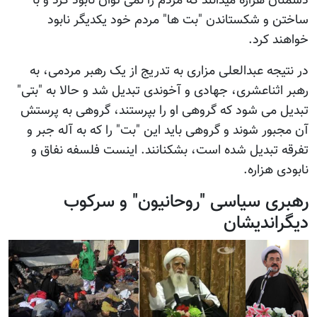
دشمنان هزاره میدانند که مردم را نمی توان نابود کرد و با
ساختن و شکستاندن "بت ها" مردم خود یکدیگر نابود
خواهند کرد.
در نتیجه عبدالعلی مزاری به تدریج از یک رهبر مردمی، به
رهبر اثناعشری، جهادی و آخوندی تبدیل شد و حالا به "بتی"
تبدیل می شود که گروهی او را بپرستند، گروهی به پرستش
آن مجبور شوند و گروهی باید این "بت" را که به آله جبر و
تفرقه تبدیل شده است، بشکنانند. اینست فلسفه نفاق و
نابودی هزاره.
رهبری سیاسی "روحانیون" و سرکوب
دیگراندیشان