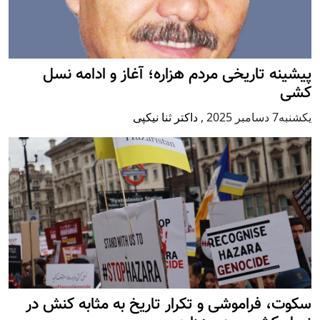
پيشينه تاريخی مردم هزاره؛ آغاز و ادامه نسل
کشی
يكشنبه7 دسامبر 2025
,
داکتر ثنا نیکپی
سکوت، فراموشی و تکرار تاريخ به مثابه کنش در