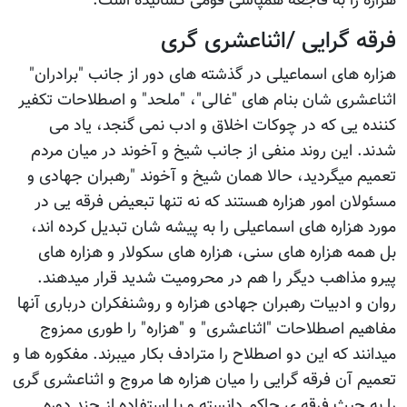
هزاره را به فاجعه همپاشی قومی کشانیده است.
فرقه گرایی /اثناعشری گری
هزاره های اسماعیلی در گذشته های دور از جانب "برادران"
اثناعشری شان بنام های "غالی"، "ملحد" و اصطلاحات تکفیر
کننده یی که در چوکات اخلاق و ادب نمی گنجد، یاد می
شدند. این روند منفی از جانب شیخ و آخوند در میان مردم
تعمیم میگردید، حالا همان شیخ و آخوند "رهبران جهادی و
مسئولان امور هزاره هستند که نه تنها تبعیض فرقه یی در
مورد هزاره های اسماعیلی را به پیشه شان تبدیل کرده اند،
بل همه هزاره های سنی، هزاره های سکولار و هزاره های
پیرو مذاهب دیگر را هم در محرومیت شدید قرار میدهند.
روان و ادبیات رهبران جهادی هزاره و روشنفکران درباری آنها
مفاهیم اصطلاحات "اثناعشری" و "هزاره" را طوری ممزوج
میدانند که این دو اصطلاح را مترادف بکار میبرند. مفکوره ها و
تعمیم آن فرقه گرایی را میان هزاره ها مروج و اثناعشری گری
را به حیث فرقه ی حاکم دانسته و با استفاده از چند دوره