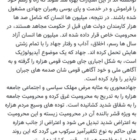
توانسته اند از این امتیازات بهره مند شوند که راه و رسم خود
را فراموش و در خدمت و پای بوسی رهبران جهادی مشغول
شده باشند. در نتیجه، میلیون ها انسان که شامل صد ها
هزار کارمندان دولت های قبل از حکومت مجاهد هستند، در
محرومیت خاص قرار داده شده اند. میلیون ها انسان آزاد
سال ها رسم، اخلاق، آداب و رفتار جهاد را با تمام زشتی
هایش تحمل کرده اند. جهاد که یک موضوع آیدیولوژیک
است، به شکل اجباری جای هویت قومی هزاره را گرفته و به
آگاهی ملی و خود آگاهی قومی شان صدمه های جبران
ناپذیر را وارد کرده است.
جهادمحوری به مثابه مرض مهلک سیاسی و اجتماعی جامعه
هزاره را به تدریج به محرومیت غرق کرده و محرومیت جامعه
را به شقاق شدید کشانیده است. توده های وسیع مردم هزاره
به ویژه قشر بالنده آن در محرومیت زیسته و این محرومیت
به اعتراض شدید تبدیل می شود و اعتراض از جانب هزاره
های حاکم به نوع تکفیرآمیز سرکوب می گردد که این روند