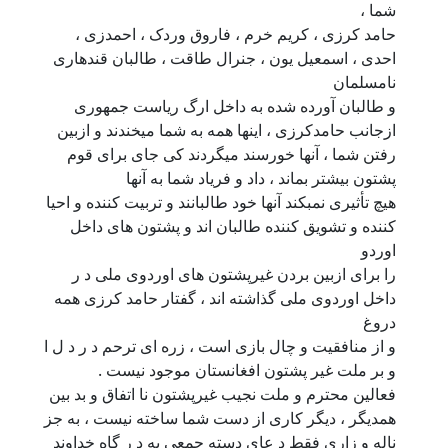
شما ،
حامد کرزی ، کریم خرم ، فاروق وردک ، احمدزی ،
احدی ، اسمعیل یون ، جنرال طاقت ، طالبان قندهاری
نامسلمان
و طالبان آورده شده به داخل ارگ ریاست جمهوری
ازجانب حامدکرزی ، اینها همه به شما میخندند و ازبین
رفتن شما ، آنها خورسند میگردند کی جای برای قوم
پشتون بیشتر بماند ، داد و فریاد شما به آنها
هیچ تأثیری نمبکند آنها خود طالبانند و تربیت کننده و احیا
کننده و تشویق کننده طالبان اند و پشتون های داخل
اوردو
را برای ازبین بردن غیرپشتون های اوردوی ملی د ر
داخل اوردوی ملی گذاشته اند ، گفتار حامد کرزی همه
دروغ
و از منافقیت و چال بازی است ، زره ای ترحم د ر د ل ا
و بر ملت غیر پشتون افغانستان موجود نیست .
فعالین محترم و ملت نجیب غیرپشتون نا اتفاق و بد بین
همدیگر ، دیگر کاری از دست شما ساخته نیست ، به جز
ناله و زاری فقط د عای دسته جمعی به د ر گاه خداوند