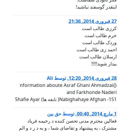
اینقدر گوسفند نباشید!
27 فبروری 2014, 21:36
کرزی طالب است
خرم طالب است
وردک طالب است
احمد زی طالب است
ارسلان طالب است
بیدار شوید!!!!!
28 فبروری 2014, 12:20
,
توسط
Ali
{}nformation aboute Asraf Ghani Ahmadzai
and Farkhonde Naderi
151- Nabighahaye Afghan( نابغه ها) Shafie Ayar
1 مارچ 2014, 00:40
,
توسط
حق بین
فعالین محترم مدنی تحصن کننده د رخیمه فریاد
مشترک ، به پیشنهاد و تقاضای شما ، و به د ر د و الم