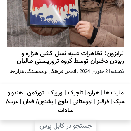
ترابزون: تظاهرات علیه نسل کشی هزاره و
ربودن دختران توسط گروه تروریستی طالبان
يكشنبه21 جنوری 2024
,
انجمن فرهنگی و همبستگی هزاره‌ها
ملیت ها
|
هزاره
|
تاجیک
|
اوزبیک
|
تورکمن
|
هندو و
سیک
|
قرقیز
|
نورستانی
|
بلوچ
|
پشتون/افغان
|
عرب/
سادات
جستجو در کابل پرس