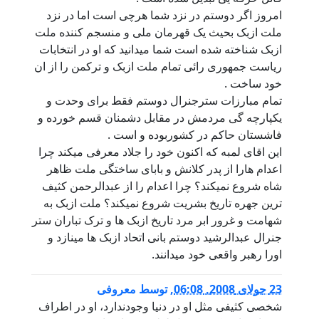
امروز اگر دوستم در نزد شما هرچی است اما در نزد
ملت ازبک بحیث یک قهرمان ملی و منسجم کننده ملت
ازبک شناخته شده است شما میدانید که او در انتخابات
ریاست جمهوری رائی تمام ملت ازبک و ترکمن را از ان
خود ساخت .
تمام مبارزات سترجنرال دوستم فقط برای وحدت و
یکپارچه گی مردمش در مقابل دشمنان قسم خورده و
فاشستان حاکم در کشوربوده و است .
این اقای لمبه که اکنون خود را جلاد معرفی میکند چرا
اعدام هارا از پدر کلانش و بابای ساختگی ملت ظاهر
شاه شروع نمیکند؟ چرا اعدام را از عبدالرحمن کثیف
ترین جهره تاریخ بشریت شروع نمیکند؟ ملت ازبک به
شهامت و غرور ابر مرد تاریخ ازبک ها و ترک تباران ستر
جنرال عبدالرشید دوستم بانی اتحاد ازبک ها مینازد و
اورا رهبر واقعی خود میدانند.
23 جولای 2008, 06:08
,
توسط
معروفی
شخصی کثیفی مثل او در دنیا وجودندارد، او در اطراف