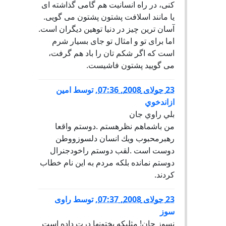
کنی، در راه انسانیت هم گامی گذاشته ای
یا مانند اسلافت پشتون پشتون می گویی.
آسان ترین چیز در دنیا توهین دیگران است.
اما برای تو و امثال تو جای بسیار شرم
است که اگر شکم تان را باد هم گرفت،
می گویید پشتون فاشیست.
23 جولای 2008, 07:36
,
توسط
امين
ازاندخوي
بلي راوي جان
من باشماهم نظرهستم .دوستم واقعا
رهبرمحبوب ويك انسان دلسوزووطن
دوست است .لقب دوستم راخودجنرال
دوستم نمانده بلكه مردم به اين نام خطاب
كردند.
23 جولای 2008, 07:37
,
توسط
راوی
سوز
نسوز جان! مثلیکه پختونها درت داده است