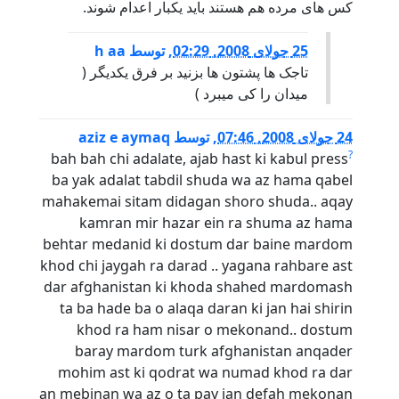
کس های مرده هم هستند باید یکبار اعدام شوند.
25 جولای 2008, 02:29
,
توسط
h aa
تاجک ها پشتون ها بزنید بر فرق یکدیگر (
میدان را کی میبرد )
24 جولای 2008, 07:46
,
توسط
aziz e aymaq
?
bah bah chi adalate, ajab hast ki kabul press
ba yak adalat tabdil shuda wa az hama qabel
mahakemai sitam didagan shoro shuda.. aqay
kamran mir hazar ein ra shuma az hama
behtar medanid ki dostum dar baine mardom
khod chi jaygah ra darad .. yagana rahbare ast
dar afghanistan ki khoda shahed mardomash
ta ba hade ba o alaqa daran ki jan hai shirin
khod ra ham nisar o mekonand.. dostum
baray mardom turk afghanistan anqader
mohim ast ki qodrat wa numad khod ra dar
an mebinan wa az o ta pay jan defah mekonan