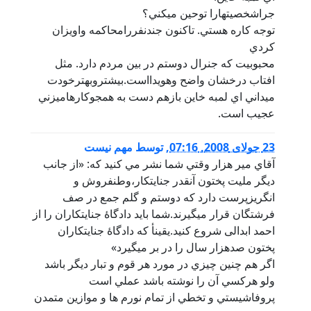
جراشخصيتهارا توحين ميكني؟
توجه كاره هستي. تاكنون جندنفررامحاكمه واويزان
كردي
محبوبيت كه جنرال دوستم در بين مردم دارد. مثل
افتاب درخشان واضح وهويدااست.بيشتروبهترخودت
ميداني اي لمبه خاين بازهم دست به همجوكارهاميزني
عجيب است.
23 جولای 2008, 07:16
,
توسط
مهم نيست
آقاي مير هزار وقتي شما نشر مي کنيد که: «از جانب
دیگر ملیت پختون آنقدر جنایتکار،وطنفروش و
انگریزپرست دارد که دوستم و گلم جمع در صف
فرشتگان قرار میگیرند.شما باید دادگاۀ جنایتکاران را از
احمد ابدالی شروع کنید.یقینأ که دادگاۀ جنایتکاران
پختون صدهزار سال را در بر میگیرد»
اگر هم چنين چيزي در مورد هر قوم و تبار ديگر باشد
ولو هرکسي آن را نوشته باشد عملي است
پروفاشيستي و تخطي از تمام نورم ها و موازين متمدن