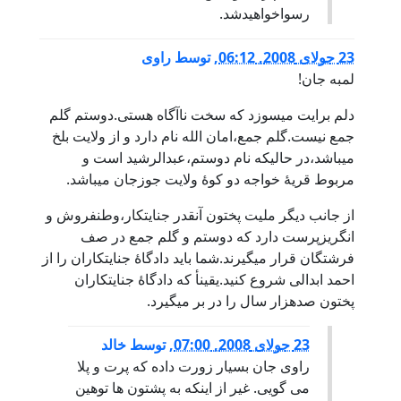
رسواخواهيدشد.
23 جولای 2008, 06:12
,
توسط
راوی
لمبه جان!
دلم برایت میسوزد که سخت ناآگاه هستی.دوستم گلم
جمع نیست.گلم جمع،امان الله نام دارد و از ولایت بلخ
میباشد،در حالیکه نام دوستم،عبدالرشید است و
مربوط قریۀ خواجه دو کوۀ ولایت جوزجان میباشد.
از جانب دیگر ملیت پختون آنقدر جنایتکار،وطنفروش و
انگریزپرست دارد که دوستم و گلم جمع در صف
فرشتگان قرار میگیرند.شما باید دادگاۀ جنایتکاران را از
احمد ابدالی شروع کنید.یقینأ که دادگاۀ جنایتکاران
پختون صدهزار سال را در بر میگیرد.
23 جولای 2008, 07:00
,
توسط
خالد
راوی جان بسیار زورت داده که پرت و پلا
می گویی. غیر از اینکه به پشتون ها توهین