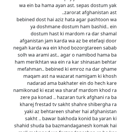
wa ein ba hama ayan ast. sepas dostum yak
zarorat afghanistan ast..
bebined dost hai aziz hata agar pashtoon wa
ya doshmane dostum ham bashid.. ein
dostum hast ki mardom ra dar shamal
afganistan jam karda wa az be etefaqi door
negah karda wa ein khod bozorgtareen sabab
solh wa arami ast.. agar o namibod hama ba
ham merikhtan wa ein ra kar shinasan behtar
mefahman.. bebined ki emroz na dar ghame
maqam ast na wazarat namigam ki khosh
nadarad ama bakhater ein do hech kare
namikonad ki ezat wa sharaf mardom khod ra
zere pa konad .. hazaran turk afghani ra ba
kharej frestad tv sakht shahre shibergha ra
yaki az behtareen shaher hai afghanistan
sakht .. bawar bakhoda konid ba yaran ki
shahid shuda ba bazmandaganesh komak hai