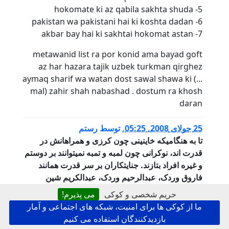
5- hokomate ki az qabila sakhta shuda
6- pakistan wa pakistani hai ki koshta dadan
7- akbar bay hai ki sakhtai hokomat astan
metawanid list ra por konid ama bayad goft
az har hazara tajik uzbek turkman qirghez
aymaq sharif wa watan dost sawal shawa ki (...
mal) zahir shah nabashad . dostum ra khosh
daran
25 جولای 2008, 05:25
,
توسط
رستم
تا به هنگامیکه خاینینی چون کرزی و همراهانش در
قدرت اند، نوکرانی چون لمبه و تمبه نمیتوانند بر دوستم
و غیره افراد بتازند. جنایتکاران بر سر قدرت همانند
فاروق وردک، عبدالرحیم وردک، عبدالکریم شین
(خرم)، انورالحق احدی... و اتمر ها هیچ برترئ نسبت به
حریم شخصی و کوکی
می پذیرم!
دوستم و فهیم ندارند. این حقیقت را افراد مزدور همانند
ما از کوکی ها برای امنیت، شبکه های اجتماعی و آمار
لمبه و تمبه باید بدانند!
بازدیدکنندگان استفاده می کنیم