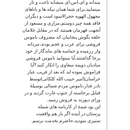
مندانه و آی،اس،آی منشانه تاخت و تاز
مینمایید.برای شما همان نیکه ها و باباهای
مجهول الهویه حجرالاسود است و دیگران
فاقد همه چیز.دوستم،مزاری و مسعود از
آنجهت قهرمان هستند که در مقابل غلامان
حلقه بگوش پنجابیان که مصروف ناموس
فروشی برای عرب و عجم بودند،مردانه
وار رزمیده و حماسه های ماندگار از خود
برجا گذاشتند.آیا میتوانید ناموس فروشیِ
منادیان دویمه سقاوی را انکار کنید؟آیا
فراموش نموده اید که بعد از فریب عیار
خراسان(امیر حبیب الله کلکانی)توسط
نادر غدار،ناموس مردم شمالی بوسیلۀ
قبایل برخاسته از جنوب غارت گردید و در
ورای دیورند به فروش رسید.
این بود شمۀ از کارنامه های شمله
پرستان.در آینده اگر باز هم واقعیت
ستیزی نمودید،حاضرم بخدمت برسم.