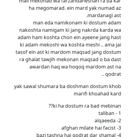
mali mekonad wa farzandaneshan ra ba kar
ha megomarad. ein mard yak numad az
mardanagi ast.
man eda namikonam ki dostum adam
nakoshta namigam ki jang nakrda karda wa
adam ham koshta chon ein ayeene jang hast
ki adam mekoshi wa koshta meshi .. ama jai
tasof ein ast ki mardom maqsad jang dostum
ra ghalat tawjih mekonan maqsad o ba dast
awardan haq wa hoqoq mardom ast na
qodrat ..
yak sawal shumara ba doshman dostum khob
marifi khoahad kard
ki ha dostum ra bad mebinan??
1 - taliban
2- alqaeeda
3- afghan milate hai facist
4- bazi tashna hai qodrat dar shamal