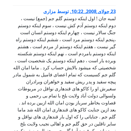
23 جولای 2008, 10:22
,
توسط
مزاری
لمبه جان ! اول اینکه دوستم گلم جم (جمع) نیست ،
دوم اینکه دوستم آدم کش نیست ، سوم اینکه دوستم
جنگ سالار نیست ، چهارم اینکه دوستم انسان است
،پنجم اینکه دوستم مرد است ، ششم اینکه دوستم راه
گیر نیست ، هفتم اینکه دوستم از مردم است ، هشتم
اینکه دوستم بامردم است ، نهم اینکه دوستم شکسته
وبرده بار است ، دهم اینکه دوستم یک شخصیت است ،
شخصیتی که میشود بالایش حساب کرد . ماما امان الله
گلم جم کسیست که تمام اعضای فامیل به شمول مادر
پیچه سفید و پدر ریش سفید و خواهران وبرادران
سغیرش او را کاکو های قندهاری نواقل در مربوطات
ولسوالی دولت آباد ولایت بلخ با تمام بی رحمی و
قصاوت بخاطر سرباز بودن امان الله ازبین برده اند .
بعد ازین جنایت کاکو های قندهاری امان الله شد ماما
گلم جم . جنایاتی را که اول بار قندهاری های نواقل و
سایر ناقلین در حق گلم جم و اهالی نجیب ولایت بلخ
نموده اند ، یک فیصد آنرا گلم جم و جنرال دوستم نکرده