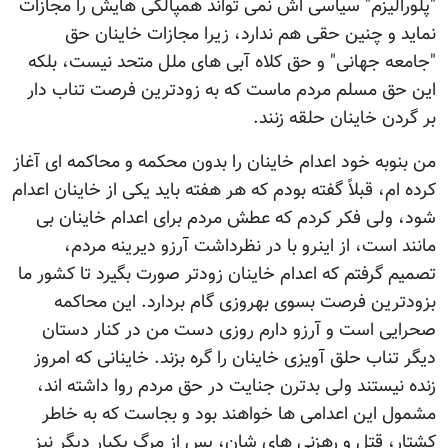
"پلورالیزم" سیاسی اش نمی تواند همپالکی هایش را مجازات
نماید و چنین حقی هم ندارد، زیرا مجازات خاینان حق
"جامعه جهانی" و حق کلاه آبی های ملل متحد نیست، بلکه
این حق مسلم مردم ماست که به زودترین فرصت تناب دار
بر گردن خاینان حلقه زنند.
من بنوبه خود اعدام خاینان را بدون محکمه و محاکمه ای آغاز
کرده ام، قبلاً گفته بودم که هر هفته باید یکی از خاینان اعدام
شود، ولی فکر کردم که عطش مردم برای اعدام خاینان بی
مانند است، از اینرو با در نظرداشت آرزو دیرینه مردم،
تصمیم گرفتم که اعدام خاینان زودتر صورت بگیرد تا کشور ما
بزودترین فرصت بسوی بهروزی گام بردارد. این محاکمه
صحرایی است و آرزو دارم روزی دست من در کنار دستان
دیگر تناب حلق آویزی خاینان را گره بزند. خاینانی که امروز
زنده نیستند ولی بدترن جنایت در حق مردم روا داشته اند،
مشمول این اعدامی ها خواهند بود و بجاست که به خاطر
کشتار، قتل و رهزنی های شان، پس از مرگ یکبار دیگر نیز