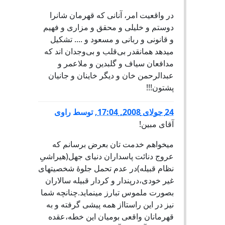
در واقعیت امر، آنانی که قهرمان شانرا
دوستم و خلیلی و محقق و مزاری و فهیم
و قانونی و ربانی و مسعود و .... تشکیل
میدهد همانقدر بی‌قلب و بی‌وجدان اند که
مدافعان سیاف و گلبدین و ملاعمر و
عبدالرحمن خان و دیگر خاینان و جانیان
پشتون!!!
24 جولای 2008, 17:04
,
توسط
راوی
آقای مبین!
میخواهم خدمت تان بعرض برسانم که
عروج دنائت پاسداران دنیای جهل(هیراشیِ
نظام قبیله)در عدم تحمل جلوۀ شخصیتهای
غیر خودی،درپندار و کردار قبیله سالاران
بصورت ملموس تبارز مینماید.چنانچه شما
نیز در این راستااز همه پیشی گرفته و به
قهرمانان واقعی بومیان این خطه،عقده