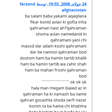
24 جولای 2008, 19:55
,
توسط
farzand
afghanistan
ba salam baba yakami aqaqilana
fikar konid aslan ki gofta inha
qahraman hast ah?’qahraman
shoma aslan namedanid ki
qahramani yani chi
masod dar adam koshi qahramani
dar be namosi qahraman bod
dostom ham ba hamin tartib khalili
ham ba hamin tartib wa zahir shah
ham ba mahan froshi qahraman
bod
ok ok ok ´´´´´´´´´´´´´´´´´´´´´´
hala man megam biaied az in
qahraman ha ki namash ba name
qahran gozashta shoda serfi nazar
konim ta ba hama chi khatima