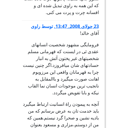
که این همه به راوی تبدیل شده ای و
افسانه چرت و پرت می کنی.
23 جولای 2008, 13:47
,
توسط
راوی
آقای خالد!
فرومایگی مشهود شخصیت انسانهای
عقدی ئی در ایسنت که قهرمانی مسلم
شخصیتهای غیر پختون آتش به انبار
حسادتهای شان میافروزد.اگر چنین نیست
چرا به قهرمانان واقعی این مرزوبوم
اهانت صورت میگیرد و باالمقابل به
نانجیب ترین موجودات انسان نما القاب
نیکه و بابا تفویض میگردد.
آنچه به پیمودن راۀ انسانیت ارتباط میگیرد
باید خدمت تان به عرض برسانم که من
بادیه نشین و صحرا گرد نیستم.همین که
من از دوستم،مزاری و مسعود بعنوان