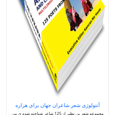
آنتولوژی شعر شاعران جهان برای هزاره
مجموعه شعر بی نظیر از 125 شاعر شناخته شده ی بین