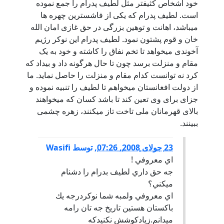
خود اشخاص کثیفتر مثل لطیف پدرام را جمع نموده
است. لطیف پدرام که یکی از فاشسترین چهره ها
میباشد، اهانت و توهین بزرگی در حق غازی امان الله
خان و قوم پشتون نمود. لطیف پدرام این نوکر رژیم
آخوندی میخواهد تا تخم نفاق را کاشته و خود به یک
مقام و منزلت برسد چون تا حال هرگونه داد و بیداد که
کرد نه توانست کدام مقام و منزلت را حاصل نماید. ما
از دولت افغانستان میخواهم تا لطیف را تنبیه نموده و
جزای برای وی تعین کند تا باشد کسان که میخواهند
بالای قهرمانان ملی تاخت تاز میکنند، زهره چشمی
ببینند.
23 جولای 2008, 07:26
,
توسط
Wasifi
اي معروفي !
جه حق داري لطيف بدرام را دشنام
ميكني؟
اي معروفي ولمبه شما نوكردرجه يك
باكستان هستين تاريخ جه تان رامه
ميدانم.زيادكوشش نكنيدكه