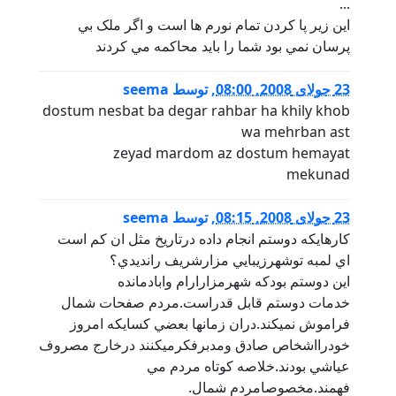
...
اين زير پا کردن تمام نورم ها است و اگر ملک بي
پرسان نمي بود شما را بايد محاکمه مي کردند
23 جولای 2008, 08:00
,
توسط
seema
dostum nesbat ba degar rahbar ha khily khob
wa mehrban ast
zeyad mardom az dostum hemayat
mekunad
23 جولای 2008, 08:15
,
توسط
seema
كارهايكه دوستم انجام داده درتاريخ مثل ان كم است
اي لمبه توشهرزيبايي مزارشريف رانديدي؟
اين دوستم بودكه شهرمزارارام وابادمانده
خدمات دوستم قابل قدراست.مردم صفحات شمال
فراموش نميكند.دران زمانها بعضي كسايكه امروز
خودرااشخاص صادق ومدبرفكرميكنند درخارج مصروف
عياشي بودند.خلاصه كوتاه مردم مي
فهمند.مخصوصامردم شمال.