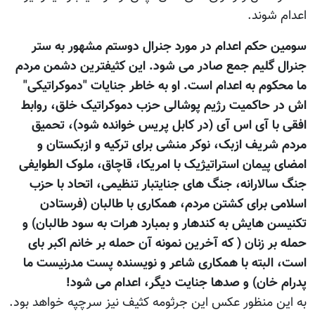
اعدام شوند.
سومین حکم اعدام در مورد جنرال دوستم مشهور به ستر
جنرال گلیم جمع صادر می شود. این کثیفترین دشمن مردم
ما محکوم به اعدام است. او به خاطر جنایات "دموکراتیکی"
اش در حاکمیت رژیم پوشالی حزب دموکراتیک خلق، روابط
افقی با آی اس آی (در کابل پریس خوانده شود)، تحمیق
مردم شریف ازبک، نوکر منشی برای ترکیه و ازبکستان و
امضای پیمان استراتیژیک با امریکا، قاچاق، ملوک الطوایفی
جنگ سالارانه، جنگ های جنایتبار تنظیمی، اتحاد با حزب
اسلامی برای کشتن مردم، همکاری با طالبان (فرستادن
تکنیسن هایش به کندهار و بمبارد هرات به سود طالبان) و
حمله بر زنان ( که آخرین نمونه آن حمله بر خانم اکبر بای
است، البته با همکاری شاعر و نویسنده پست مدرنیست ما
پدرام خان) و صدها جنایت دیگر، اعدام می شود!
به این منظور عکس این جرثومه کثیف نیز سرچپه خواهد بود.