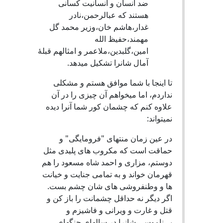
ضد انسان و انسانیت کسانی
هستند که عبالرحمن،نادر
غدار،هاشم خان،وزیر محمد گل
مهمند،حفیظ الله
امین،گلبدین،ملاعمر و امثالهم قبلۀ
آمال شانرا تشکیل میدهد.
تا اینجا با شما موافق هستم و مشکلی
نداردم، اما میخواهم آن چیزی را در آن
علاوه کنم که چشمان کور شما آنرا دیده
نمیتواند:
در عین زمان منتهای "فرومایگی" و
حماقت است که مکروب های پلیدی مثل
دوستم، مزاری و احمد شاه مسعود را هم
قهرمان خواند و به تمامی جنایت و خیانت
ها و وطنفروشی های شان چشم بست.
اگر دیگر نه حداقل چشمانت را باز کن و
قتل و غارت و ویرانی و فاشیزم و
بی‌ناموسی شانرا در سالهای جنگهای