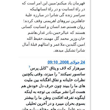
قهرمان یاد میکنم؛مبین این امر است که
در راۀ انسانیت و در راۀ انسانهاییکه
سراسر زنده گی شانرا در مبارزه علیۀ
جاهلترین نیروهای اهریمنی وقف کردند؛
روان هستم.ضد انسان و انسانیت کسانی
هستند که عبالرحمن،نادر غدار،هاشم
خان،وزیر محمد گل مهمند،حفیظ الله
امین،گلبدین،ملاعمر و امثالهم قبلۀ آمال
شانرا تشکیل میدهد.
24 جولای 2008, 09:10
?
میرهزار که لاف و پتاق "کابل پرس
سانسور نمیکنند" را میزند، وقتی یکچنین
نظرات خاینانه و نفاق افگنانه بین ملیت
های ما را ببیند چون حرف دل خودش هم
هست آنرا نشر میکند، بی توجه به اینکه
اینگونه تفرقه افکندن وطن ما را بیشتر
بسوی بحران میبرد و در آخرین تحلیلی
مردم عامل ملیت های مختلف را به جان