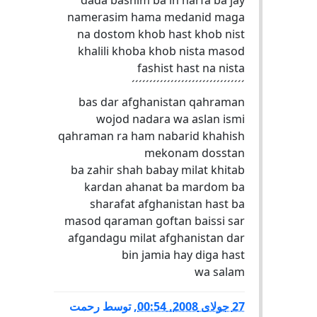
dada bashim ba in harfa ba jay
namerasim hama medanid maga
na dostom khob hast khob nist
khalili khoba khob nista masod
fashist hast na nista
´´´´´´´´´´´´´´´´´´´´´´´´´´´´´´´´
bas dar afghanistan qahraman
wojod nadara wa aslan ismi
qahraman ra ham nabarid khahish
mekonam dosstan
ba zahir shah babay milat khitab
kardan ahanat ba mardom ba
sharafat afghanistan hast ba
masod qaraman goftan baissi sar
afgandagu milat afghanistan dar
bin jamia hay diga hast
wa salam
27 جولای 2008, 00:54
,
توسط
رحمت