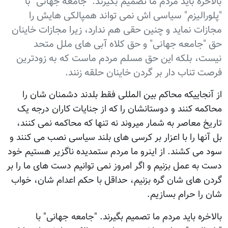
بالاخره باید مردم ما تصمیم بگیرند. "جامعه جهانی" با
"پلورالیزم" سیاسی اش نمی تواند همپالکی هایش را
مجازات نماید و چنین حقی هم ندارد، زیرا مجازات خاینان
حق "جامعه جهانی" و حق کلاه آبی های ملل متحد
نیست، بلکه این حق مسلم مردم ماست که به زودترین
فرصت تناب دار بر گردن خاینان حلقه زنند.
از آنجاییکه محاکم بین المللی فقط بلدند دشمنان شان را
محاکمه کنند و دوستانشان را که از جنایات کاران درجه یک
تاریخ معاصر به شمار میروند نه تنها که محاکمه نمی کنند،
بل آنها را با اعزار بر کرسی های بلند سیاسی نصب می کنند و
سود می کشند. از اینرو ما مردم ستمدیده ناگزیر هستیم خود
دست به عمل بزنیم و اگر امروز نمی توانیم دست های ما را بر
گردن های شان گره بزنیم، حداقل با حکم اعدام شان، خواب
شان را حرام بسازیم.
بالاخره باید مردم ما تصمیم بگیرند. "جامعه جهانی" با