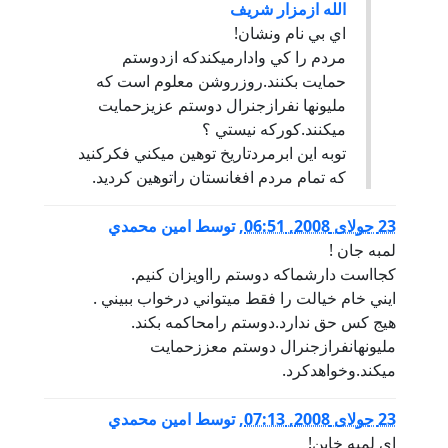
الله ازمزار شريف
اي بي نام ونشان!
مردم را كي وادارميكندكه ازدوستم
حمايت بكنند.روزروشن معلوم است كه
مليونها نفرازجنرال دوستم عزيزحمايت
ميكنند.كوركه نيستي ؟
توبه اين ابرمردتاريخ توهين ميكني فكركنيد
كه تمام مردم افغانستان راتوهين كرديد.
23 جولای 2008, 06:51
,
توسط
امين محمدي
لمبه جان !
كجااست دارشماكه دوستم رااويزان كنيم.
ايني خام خيالت را فقط ميتواني درخواب ببيني .
هيج كس حق ندارد.دوستم رامحاكمه بكند.
مليونهانفرازجنرال دوستم معززحمايت
ميكند.وخواهدكرد.
23 جولای 2008, 07:13
,
توسط
امين محمدي
اي لمبه خاين!