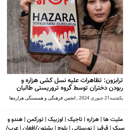
ترابزون: تظاهرات علیه نسل کشی هزاره و
ربودن دختران توسط گروه تروریستی طالبان
يكشنبه21 جنوری 2024
,
انجمن فرهنگی و همبستگی هزاره‌ها
ملیت ها
|
هزاره
|
تاجیک
|
اوزبیک
|
تورکمن
|
هندو و
سیک
|
قرقیز
|
نورستانی
|
بلوچ
|
پشتون/افغان
|
عرب/