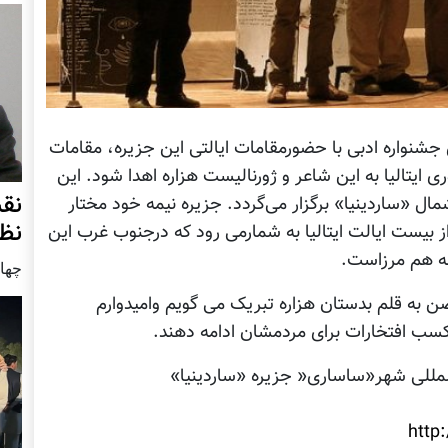
شنواره ادبی با حضورمقامات ایالتی این جزیره، مقامات
یتالیا به این شاعر و ژورنالیست هزاره اهدا شود. این
نق
ال «ساردینیا» برگزار می‌گردد. جزیره نیمه خود مختار
نظ
ز بیست ایالت ایتالیا به شمارمی رود که درجنوب غرب این
سه هم مرزاست.
چهار شنب
ن به قلم بدستان هزاره تبریک می گویم وامیدوارم
 کسب افتخارات برای مردمشان ادامه دهند.
المللی شهر«ساساری« جزیره «ساردینیا»
http