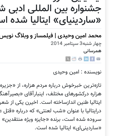
جشنواره بین المللی ادبی 
«ساردینیای» ایتالیا شده ا
محمد امین وحیدی | فیلمساز و وبلاگ نویس
چهار شنبه3 سپتامبر 2014
همرسانی
نویسنده : امین وحیدی
تازه‌ترین خبرخوش درباره مردم هزاره، از «جزیره
هزاره درکشورهای مختلف، اینبارآقای «بصیرآهنگ
ایتالیا طنین اندازساخته است. اخیرن یکی از شع
درایتالیا با عنوان «شب لعنتی» که درباره «قتل ع
سروده شده است، برنده «جایزه ویژه منتقدین» 
«ساردینی‌ای» ایتالیا شده است.