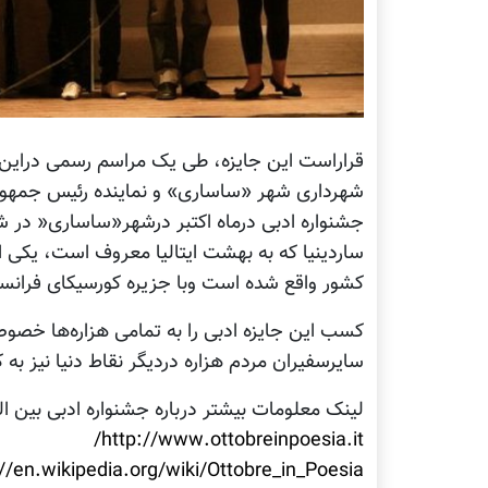
قراراست این جایزه، طی یک مراسم رسمی دراین ج
شهرداری شهر «ساساری» و نماینده رئیس جمهوری ا
جشنواره ادبی درماه اکتبر درشهر«ساساری« در شم
ساردینیا که به بهشت ایتالیا معروف است، یکی ا
کشور واقع شده است وبا جزیره کورسیکای فران
کسب این جایزه ادبی را به تمامی هزاره‌ها خصوص
سایرسفیران مردم هزاره دردیگر نقاط دنیا نیز به
لینک معلومات بیشتر درباره جشنواره ادبی بین 
http://www.ottobreinpoesia.it/
://en.wikipedia.org/wiki/Ottobre_in_Poesia