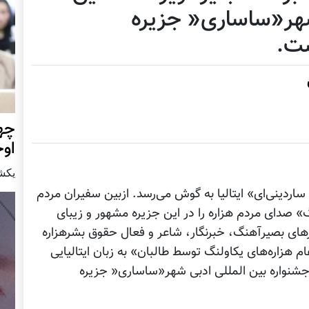
شهر«ساساری« جزیره
ست.
چهر
او
يكشنبه15 ا
 ساردینی‌ای» ایتالیا به گوش می‌رسد. ازبین سفیران مردم
» صدای مردم هزاره را در این جزیره مشهور و زیبای
رهای بصیرآهنگ، خبرنگار، شاعر و فعال حقوق بشرهزاره
ام هزاره‌های یکاولنگ توسط طالبان» به زبان ایتالیایی
جشنواره بین المللی ادبی شهر«ساساری« جزیره