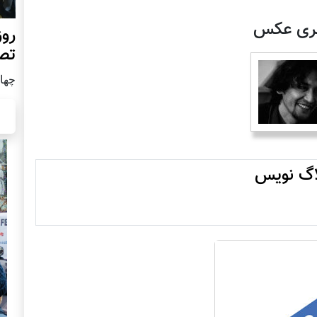
لری عکس
روز
تص
چهار شن
لاگ نویس