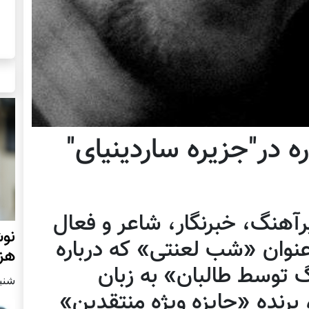
 در"جزیره ساردینیای"
آهنگ، خبرنگار، شاعر و فعال
نوش
 عنوان «شب لعنتی» که درباره
هزا
گ توسط طالبان» به زبان
شنبه2 مارچ 
برنده «جایزه ویژه منتقدین»