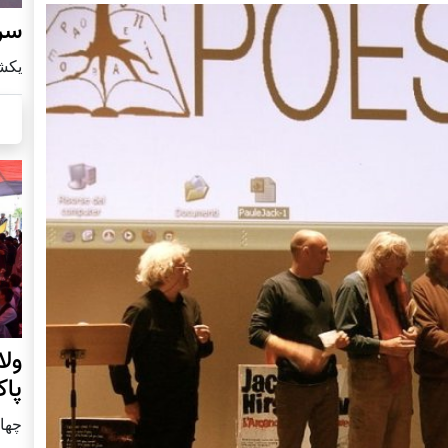
سرز
يكشنبه8 ا
ول
پا
چهار شنب