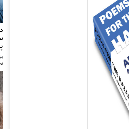
د
س
پ
پنج 
تح