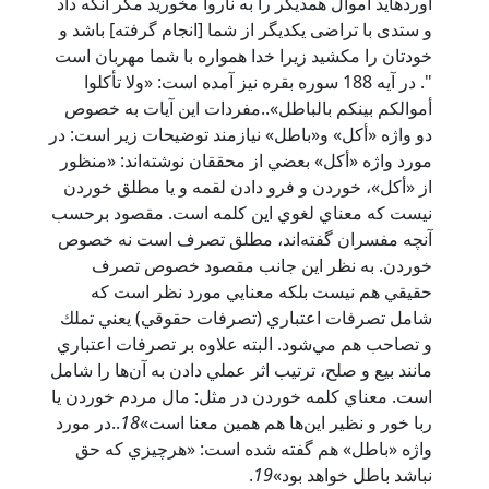
آورده‏ايد اموال همديگر را به ناروا مخوريد مگر آنكه داد
و ستدى با تراضى يكديگر از شما [انجام گرفته] باشد و
خودتان را مكشيد زيرا خدا همواره با شما مهربان است
". در آيه 188 سوره بقره نیز آمده است: «ولا تأكلوا
أموالكم بينكم بالباطل»..مفردات اين آيات به خصوص‌
دو واژه «أكل» و«باطل» نيازمند توضيحات زير است: در
مورد واژه «أكل» بعضي از محققان نوشته‌اند: «منظور
از «أكل»، خوردن و فرو دادن لقمه و يا مطلق خوردن
نيست كه معناي لغوي اين كلمه است. مقصود برحسب
آنچه مفسران گفته‌اند، مطلق تصرف است نه خصوص
خوردن. به نظر اين جانب مقصود خصوص تصرف
حقيقي هم نيست بلكه معنايي مورد نظر است كه
شامل تصرفات اعتباري (تصرفات حقوقي) يعني تملك
و تصاحب هم مي‌شود. البته علاوه بر تصرفات اعتباري
مانند بيع و صلح، ترتيب اثر عملي دادن به آن‌ها را شامل
است. معناي كلمه خوردن در مثل‎‏: مال مردم خوردن يا
ربا خور و نظير اين‌ها هم همين معنا است»
18
..در مورد
واژه «باطل» هم گفته شده است: «هرچيزي كه حق
نباشد باطل خواهد بود»
19
.