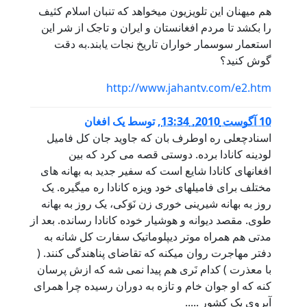
هم میهنان این تلویزیون میخواهد که تنبان اسلام کثیف
را بکشد تا مردم افغانستان و ایران و تاجک از شر این
استعمار سوسمار خواران تاریخ نجات یابند.به دقت
گوش کنید؟
http://www.jahantv.com/e2.htm
10 آگوست 2010, 13:34
,
توسط
یک افغان
اسنادچعلی ره اوطرف بان که جاوید جان کل فامیل
لودینه کانادا برده. دوستی قصه می کرد که بین
افغانهای کانادا شایع است که سفیر جدید به بهانه های
مختلف برای فامیلهای خود ویزه کانادا ره میگیره. یک
روز به بهانه شیرینی خوری زن نَوَکی، یک روز به بهانه
طوی. مقصد دیوانه و هوشیار خوده کانادا رسانده. بعد از
مدتی هم همراه موتر دیپلوماتیک سفارت کل شانه به
دفتر مهاجرت روان میکنه که تقاضای پناهندگی کنند. (
با معذرت ) کدام نَری هم پیدا نمی شه که ازش پرسان
کنه که او جوان خام و تازه به دوران رسیده چرا همرای
آبروی یک کشور .....