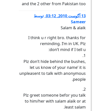
and the 2 other from Pakistan too
13 آگوست 2010, 03:12
,
توسط
Sameer
Salam & alaik
I think u r right bro. thanks for
reminding. I’m in UK. Plz
don’t mind if I tell u:
1.
Plz don’t hide behind the bushes,
let us know of your name’ it is
unpleasent to talk with anonymous
people.
2.
Plz greet someone befor you talk
to him/her with salam alaik or at
least salam.