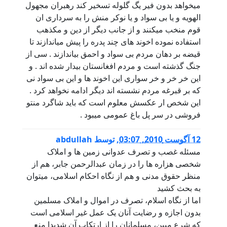
میخواهد بدون فیر یگ گلوله تسخیر کند رهبران مجهول
الهویه و یا بی سواد و یا نوکر منش را به سرداری ان
قوم منخب میکنند و از جانب دیگر از دین و مکذهب
استفاده نموده اخوند های چند پدره را پیش میاندازند تا
قیضه بر دهان مردم بی سواد و احمق بیاندازند . سی از
جنگ گذشته است و مردم افغانستان بیدار شده اند . و
این خر خر و خر سواری این اخوند ها و این بی سواد نی
که بر قبرغه مردم نشسته اند دیگر ادامه نخواهد کرد .
این شخص ار عکسش معلوم است که باید شاگرد منتو
فروشی در سر پل باغ عمومی میبود .
12 آگوست 2010, 03:07
,
توسط
abdullah
مسئله غصب و تصرف عدوانی زمین ها و املاک
شخصی هزاره ها را در زمان عبدالرحمن جابر، هم از
منظر حقوق مدنی و هم از نگاه احکام اسلامی، میتوان
به بحث کشید
اما از نگاه اسلام، تصرف در اموال و املاک مسلمین
بدون اجازه و رضایت آنان یک عمل غیر اسلامی است
که شرع مبین، مسلمانان را از ارتکاب آن شدیدا منع