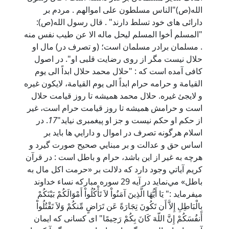
الله(ص)"الناس مسلطون علی اموالهم . مردم بر
دارائی های خود تسلط دارند" . قال رسول الله(ص):
"المسلم أخوا المسلم لیحل ماله الا عن طیب نفس منه
. مسلمان برادر مسلمان است؛ (و تصرف در) مال او
حلال نیست مگر از روی رضایت قلبی او". در اصول
کافی آمده است که : "حلال محمد حلال ابداً الى يوم
القيامة و حرامه حرام ابداً الى يوم القيامة، لايكون غيره
و لايجئ غيره. حلال محمد همیشه تا روز قیامت حلال
است و حرامش همیشه تا روز قیامت حرام است، غیر
از حکم او حکم نیست و جز او پیغمبری نیاید"
17
. در
اسلام هرگونه تصرف در اموال و دارايي ‌ها بايد بر
اساس حق و عدالت و بر مبنايي صحيح صورت گيرد و
هرچه به غير از اين باشد، حرام و باطل است : در قرآن‌
كريم آياتي وجود دارد كه دلالت بر «حرمت اكل مال به
باطل» مي‌نمايد در آیه 29 سوره مبارکه نساء خداوند
میفرماید :" يَا أَيُّهَا الَّذِينَ آمَنُواْ لاَ تَأْكُلُواْ أَمْوَالَكُمْ بَيْنَكُمْ
بِالْبَاطِلِ إِلاَّ أَن تَكُونَ تِجَارَةً عَن تَرَاضٍ مِّنكُمْ وَلاَ تَقْتُلُواْ
أَنفُسَكُمْ إِنَّ اللّهَ كَانَ بِكُمْ رَحِيمًا" اى كسانى كه ايمان