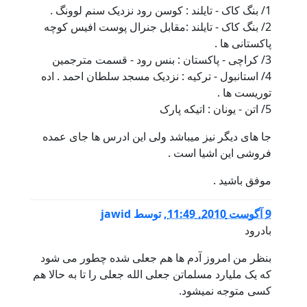
1/ بنگ کاک - تایلند : کوسن رود نزدیک سنم لوونگ .
2/ بنگ کاک - تایلند :مقابل جنرال پوست افیس کوچه
پاکستانی ها .
3/ کراچی - پاکستان : بنس رود - قسمت مترجمین
4/ استانبول - ترکیه : نزدیک مسجد سلطان احمد . اده
توریست ها .
5/ اتن - یونان : اتیکه پارک
جا های دیگر نیز میباشد ولی این ادرس ها جای عمده
فروشی این اشیا است .
موفق باشید .
9 آگوست 2010, 11:49
,
توسط
jawid
بادرود
بنظر من امروز آدم ها هم جعلی شده چطور می شود
که یک ملیارد مسلماتن جعلی الله جعلی را تا به حالا هم
کسی متوجه نمیشود.