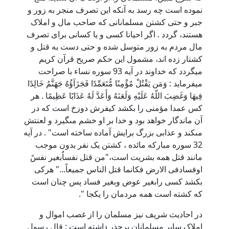
نموده است چه رسد به آنکه این تصرف منجر به زور و
جبر و حتی کشتن مسلمانانی که صاحب مال و املاک
هستند، گردد . اگر احیانا کسی و یا کسانی برای تصرف
مال مردم به زور متوسل شده و حتی دست به قتل و
کشتار زده اند، مشمول این حکم صریح قرآن کریم
میگردد که خداوند در آیه 93 سوره نساء با صراحت
میفرماید : وَمَن يَقْتُلْ مُؤْمِنًا مُّتَعَمِّدًا فَجَزَآؤُهُ جَهَنَّمُ خَالِدًا
فِيهَا وَغَضِبَ اللّهُ عَلَيْهِ وَلَعَنَهُ وَأَعَدَّ لَهُ عَذَابًا عَظِيمًا . هر
كس عمدا مؤمنى را بكشد كيفرش دوزخ است كه در
آن ماندگار خواهد بود و خدا بر او خشم مى‏گيرد و لعنتش
مى‏كند و عذابى بزرگ برايش آماده ساخته است" . در آیه
32 سوره مبارکه مائده ، کشتن یک نفر بدون موجب
مانند قتل همه بشریت است،"من قتل نفساٌبغیر نفسً
اوفسادفی الارض فکانما قتل الناس جمیعاً..." هرکی
بکشد کسی رابغیر عوض وبغیر فساد پس چنان است
که کشته است همه مردمان را یکجا ".
در احادیث شریف نیز مسلمان را از غصب اموال و
املاک سایر مسلمانان برحذر داشته است : قال رسول