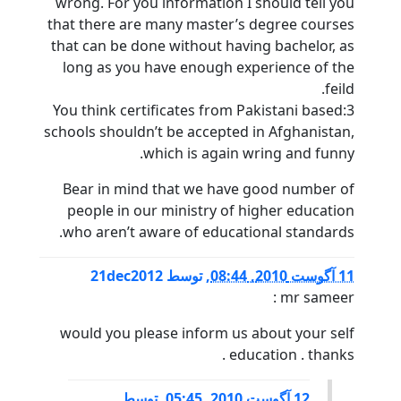
wrong. For you information I should tell you
that there are many master’s degree courses
that can be done without having bachelor, as
long as you have enough experience of the
feild.
3:You think certificates from Pakistani based
schools shouldn’t be accepted in Afghanistan,
which is again wring and funny.
Bear in mind that we have good number of
people in our ministry of higher education
who aren’t aware of educational standards.
11 آگوست 2010, 08:44
,
توسط
21dec2012
mr sameer :
would you please inform us about your self
education . thanks .
12 آگوست 2010, 05:45
,
توسط