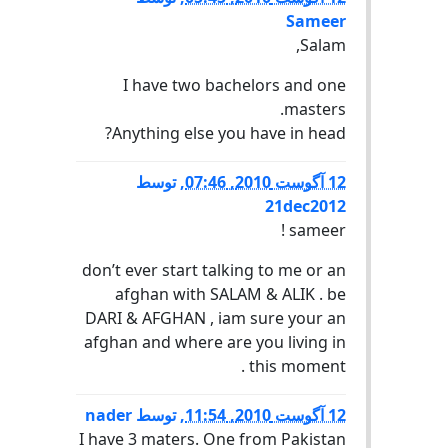
Sameer
Salam,
I have two bachelors and one
masters.
Anything else you have in head?
12 آگوست 2010, 07:46
,
توسط
21dec2012
sameer !
don’t ever start talking to me or an
afghan with SALAM & ALIK . be
DARI & AFGHAN , iam sure your an
afghan and where are you living in
this moment .
12 آگوست 2010, 11:54
,
توسط
nader
I have 3 maters. One from Pakistan