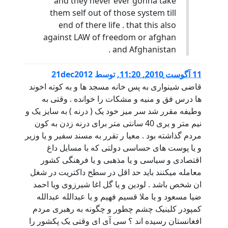
and they never ever gonna take
them self out of those system till
end of there life . that this also
against LAW of freedom or afghan
and Afghanistan .
11 آگوست 2010, 11:20
,
توسط
21dec2012
قاضی شینواری به پس خانه مسجد ها و به کوته اخوند
ها درس فق و منیه و مشکات را خوانده . وقتی به
وطیفه مقرر شد سر میز خود یک ( درنه ) به سایز یک و
نیم متر و یری 40 سانتی متر برای درنه زدن به کون
مردم گذاشته بود . معیا ر تقرر به مسند سفیر و یا وزیر
و یا پوست های حساسی دولتی که با مسایل داغ
اقتصادی و سیاسی و یا مذهبی و یا فرهنگی کشور
معامله میکنند باید حد اقل در سطح داکتریت در شغل
ان شخص باشد . لودین و یا گل اغا شیرزوی ویا احمد
ضیا مسعود و یا ملا قسیم فهیم و یا عبدالله عبدالله
کمپودر کلینیک چشم چطور و چگونه به رهبری مردم
افغانستان رسیده اند ؟ سی آی ای وقتی یک پکشور را