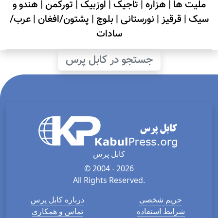
ملیت ها
|
هزاره
|
تاجیک
|
اوزبیک
|
تورکمن
|
هندو و
سیک
|
قرقیز
|
نورستانی
|
بلوچ
|
پشتون/افغان
|
عرب/
سادات
جستجو در کابل پرس
کابل پرس
© 2004 - 2026
All Rights Reserved.
حریم شخصی
درباره کابل پرس
شرایط استفاده
تماس و همکاری