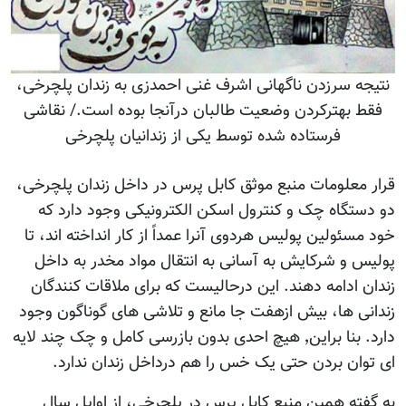
نتیجه سرزدن ناگهانی اشرف غنی احمدزی به زندان پلچرخی،
فقط بهترکردن وضعیت طالبان درآنجا بوده است./ نقاشی
فرستاده شده توسط یکی از زندانیان پلچرخی
قرار معلومات منبع موثق کابل پرس در داخل زندان پلچرخی،
دو دستگاه چک و کنترول اسکن الکترونیکی وجود دارد که
خود مسئولین پولیس هردوی آنرا عمداً از کار انداخته اند، تا
پولیس و شرکایش به آسانی به انتقال مواد مخدر به داخل
زندان ادامه دهند. این درحالیست که برای ملاقات کنندگان
زندانی ها، بیش ازهفت جا مانع و تلاشی های گوناگون وجود
دارد. بنا براین٬ هیچ احدی بدون بازرسی کامل و چک چند لایه
ای توان بردن حتی یک خس را هم درداخل زندان ندارد.
به گفته همین منبع کابل پرس در پلچرخی، از اوایل سال