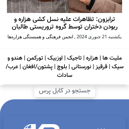
ترابزون: تظاهرات علیه نسل کشی هزاره و
ربودن دختران توسط گروه تروریستی طالبان
يكشنبه 21 جنوری 2024
,
انجمن فرهنگی و همبستگی هزاره‌ها
ملیت ها
|
هزاره
|
تاجیک
|
اوزبیک
|
تورکمن
|
هندو و
سیک
|
قرقیز
|
نورستانی
|
بلوچ
|
پشتون/افغان
|
عرب/
سادات
جستجو در کابل پرس