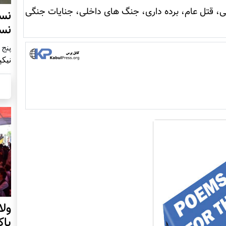
، قتل عام، برده داری، جنگ های داخلی، جنایات جنگی
نس
نس
پنج شنبه9
نیکپ
ول
پا