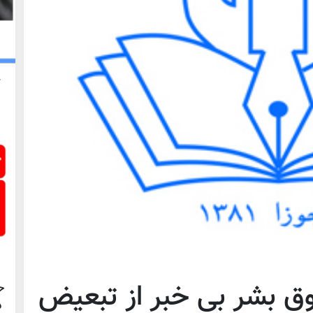
 بشر بی خبر از تبعیض
ح
د