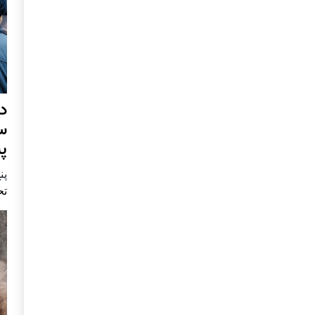
د
س
پ
پنج 
تح