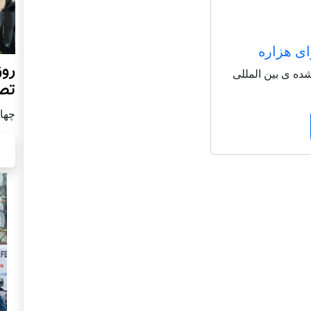
ای هزاره
روز
شاعر شناخته شده ی بین المللی
تص
چهار شن