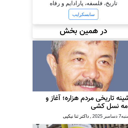
تاریخ، فلسفه، پارادایم و رفاه
سابسکرایب
در همین بخش
ينه تاريخی مردم هزاره؛ آغاز و
امه نسل کشی
امبر 2025
,
داکتر ثنا نیکپی