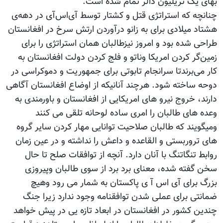
بهای یک تریلیون دالر تمام شده است.
چنانچه که استراتژی قتل و کشتار توسط آی‌اس‌آی در دهه‌ی
هشتاد میلادی برای به زانو درآوردن ارتش سرخ در افغانستان
طراحی شده بود و امروز نیزطالبان همان استراتژی را برای
زمین‌گر کردن امریکا وناتو و فلج‌ کردن دولت افغانستان به
کار می‌برندتا سرانجام تابوتی برای جمهوریت و دموکراسی در
دوحه ساخته شود. هرچند آنانیکه از اوضاع افغانستان آگاهی
دارند، خروج نیرو های امریکایی از افغانستان و باورمندی به
وعده های طالبان را امری ساده لوحانه تلقی می کنند
ومیگویند که طالبان صلاحیت توانایی مهار کردن سایر گروه
های تروربستی و القاعده و داعش را نداشته و در عین زمان
روابط تنگاتنگ با آنان دارد. آنچه از توافقات صلح تا حال
سخن گفته شده، معنای برد برد از سوی طالبان وپیروزی
بزرگ برای آی اس آ ی پاکستان به شمار می رود وهیچ
ضمانتی برای عملی شدن توافقنامه وجود ندارد زیرا جنگ
چندین کشور در افغانستان در ابعاد تازه یی در پیش خواهد