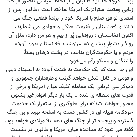
بود . .گرچه خلیلزاد طالبان را از لحاظ سیاسی تاهنوز قباحت
زدایی ومتحد استراتژیک امریکا ساخته است وطالبان پس از
امضای توافق صلح با امریکا خود را برندۀ قطعی جنگ می
دانند و افغانستان را غنیمت جنگی و جهادی می شمارند،
اکنون افغانستان ؛ روزهایی پُر از بیم و هراس دارد، مثل آن
روزگار دشوارِ پیشین که سرنوشتِ افغانستان بدون آن‌که
مردم و یا حکومت‌گران بدانند، در پشت درهایِ بستۀ
واشنگتن و مسکو رقم می‌خورد.
این جا است که یک حکومت به شدت آلوده به استبداد دینی
و قومی در کابل شکل خواهد گرفت و طرفداران جمهوری و
دموکراسی قربانی یک معامله کثیف میان آمریکا و برخی از
قدرت های منطقه ی شده تا یک بار دیگر اقوام غیر بشتون
مجبور خواهند شدکه برای جلوگیری از استقراریک حکومت
خودکامه قبیله ای در کشور دست به اسلحه ببرند واین جنگ
گسترده و پیچیده تر از جنگ های دهه ۹۰ میلادی خواهد بود.
گفته می شود که معاهده میان امریکا و طالبان در نشست