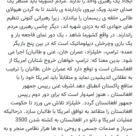
ایجاد یک رهبری واحد را ندارند .مردم کشورما باید منتظر یک
صدای جدید ویک نیروی بازدارنده ی باشند تا به گردن هیولای
طالبی حلقه ی ریسمان را بیاندازد. زیرا رهبرانی کنونی تنظیم
های جهادی که به دزدی شهره اند، دیگر چانس رهبری مردم
راندارند. در واقع کشورما شاهد ، یک دور نمای فاجعه بار و
یک بازی وچرخش دیپلوماتیک است که در بین پنج بازیگر
عمده- ترامپ، خلیلزاد، عمران خان، غنی و طالبان) اجرا می
شود. بدین معنا که: ترامپ خواهان خروج شتابان امریکا از
افغانستان است و توقع دارد که عمران خان ,طالبان را ترغیب
به عقلانی اندیشیدن نماید و متقابلاً باید امریکا خود را با
منافع پاکستان انطباق دهد.اشرف غنی رییس جمهور
افغانستان ، هنوز امیدوار است که برای دور دوم رییس
جمهور افغانستان گردد. خلیلزاد تلاش می ورزد تا حکومت
افغانستان را متقاعد به توافق امریکا با طالبان سازد. درحالیکه
عملیات امریکا و ناتو در افغانستان به کشته شدن 3500
سرباز و صدمات جسمی و روحی ده ها هزار نظامی منجر و به