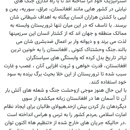
استراتیژیک خود انرا ساخته اند تا با راه اندازی جنگ های
نیابتی در کشور هایی مانند افغانستان، عراق، سوریه، یمن و
لیبی با کشتن هزاران انسان بیگناه به اهداف شیطانی شان
برسند. با تاسف که در این میان تنها تروریستان وابسته به
ممالک منطقه و جهان اند که از کشتار انسان این سرزمینها
لذت می برند و و دیوانه وار بر اعمال ضدبشری شان می
بالند.جنگ وحشتناک کنونی , افغانستان را به خونین ترین
تیاتر تاریخ بدل کرده که وابستگی های سیاستگران
افغانستان، قدرت خواهی و ثروت افزایی آنان ، غصب و غارت
سبب شده تا تروریستان از این خلا بحیث برگ برنده به سود
خود استفاده کنند.
با این حال هنوز موجی ازوحشت جنگ و شعله های آتش بار
آن تا آسمان ها در افغانستان زبانه میکشدو از سوی
دیگردهان باز کردن بیش ازحد,هیولای طالبان برای ایجاد نظام
امارت اسلامی ,مردم کشور را به ترس و هراس انداخته است
.در حالیکه جریان های خارج شده از «تنظیم ها» اکنون توان