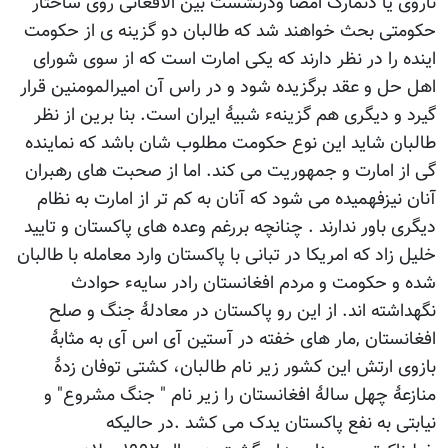
ناروی یا دنمارک امضا ودرنشست بین الافغانی روی ساختار
حکومتی بحث خواهند شد که طالبان دو گزینه ی از حکومت
اینده را در نظر دارند که یکی امارت است که از سوی شورای
اهل حل و عقد برگزیده شود و در راس آن امیرالمومنین قرار
گیرد و دیگری هم گزینهء شبیۀ ایران است. بنا برین از نظر
طالبان شاید این نوع حکومت مطلوب شان باشد که نماینده
گی از امارت و جمهوریت می کند. اما از صحبت های رهبران
آنان نیزفهمیده می شود که آنان به کم تر از امارت به نظام
دیگری باور ندارند . چنانچه بررغم وعده های پاکستان و تایید
خلیل زاد که امریکا در تبانی با پاکستان وارد معامله با طالبان
شده و حکومت و مردم افغانستان رادر سایهء حوادث
نگهداشته اند. از این رو پاکستان در معادلۀ جنگ و صلح
افغانستان ,مار های خفته در آستین آی اس آی به مثابۀ
بازوی ارتش این کشور زیر نام طالبان، کشتی توفان زدۀ
منازعۀ چهل سالۀ افغانستان را زیر نام " جنگ مشروع" و
نیابتی به نفع پاکستان یدک می کشد .در حالیکه