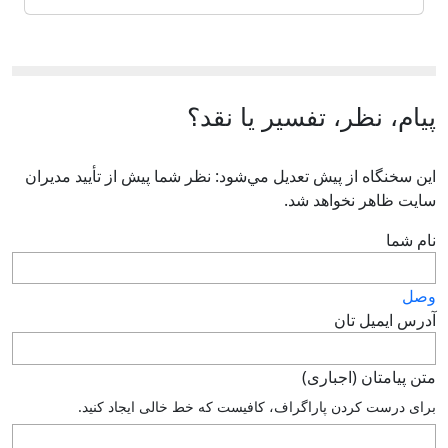
پیام، نظر، تفسیر یا نقد؟
اين سخنگاه از پيش تعديل مي‌شود: نظر شما پيش از تأييد مديران
سايت ظاهر نخواهد شد.
نام شما
وصل
آدرس ايميل تان
متن پيامتان (اجباری)
براى درست كردن پاراگراف، كافيست كه خط خالى ايجاد كنيد.