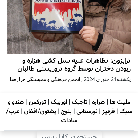
ترابزون: تظاهرات علیه نسل کشی هزاره و
ربودن دختران توسط گروه تروریستی طالبان
يكشنبه21 جنوری 2024
,
انجمن فرهنگی و همبستگی هزاره‌ها
ملیت ها
|
هزاره
|
تاجیک
|
اوزبیک
|
تورکمن
|
هندو و
سیک
|
قرقیز
|
نورستانی
|
بلوچ
|
پشتون/افغان
|
عرب/
سادات
جستجو در کابل پرس