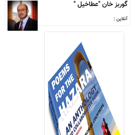
گوربز خان "عطاخیل "
آنلاین :