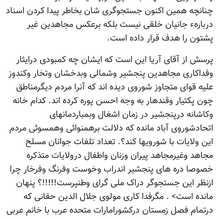
چنانچه همین اکنون جستجوگری شان بخاطر پیدا کردن اسناد
دربارهء جانیان خلقی نیست بلکه برعکس مجاهدین غیر
پشتون را هدف قرار داده است.
پرسش از آقای آریا این است که ایشان چه کمبودی درایثار
وفداکاری مجاهدین پنجشیر وشمالی وبدخشان وتخار وکندوز
علیه قوای متجاوز شوروی دیده اند که آنرا مردم دیگرمناطق
چون پکتیار وقندهار به وجه احسن پوره کرده اند. کدام خانه
وکاشانه درپنجشیر در زمان اشغال وبمباردمانهای
اتحادشوروی آباد مانده که دلالت برهمنوائی وهمسوئی مردم
این ولایات با شورویها کند؟. تعداد تلفات جوانان مسلح
مجاهد وغیرمجاهد پیران وزنان واطفال درولایات متذکره
خصوصا دره های پنجشیر اندراب وخوست وفرنگ وفرخار چرا
ازنظر این جستجوگر دراک ملی گرای وطنپرست!!!!!؟ پنهان
مانده است> . مگرفدا کاری مولوی جلال الدین حقانی که
درتمام فصل زمستان درکشورامارات متحده عرب با خانم عربی