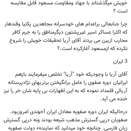
خویش میگذشتاند با جهاد ومقاومت مسعود قابل مقایسه
است ؟
چرا جنابعالی براعدام های خودسرانه مجاهدین پکتیا وقندهار
که اکثرا عساکر اسیر غیرپشتون دیگرمناطق را به جرم کافر
محارب ازبین می بردند آقای آریا تحقیقات خویش را شروع
نکرده که ازمسعود آغازکرده است.؟
3 ایران
آقای آریا با وجودیکه خود "آریا" تخلص میفرمایند بازهم
ایرانیان دوره صفوی را عامل برانگیختن برتریهای نژادپرستانه
آریائی قلمداد نموده که به این اظهارات بی پایه شان خر را نیز
خنده می آید.
درحالیکه ایران دوره صفویه معادل ایران آخوندی امروزبود.
صفویان درپی گسترش مذهب شیعه بودند ونه درپی گسترش
زبان فارسی. چنانچه خود میدانید که نمایندهء دولت صفویه