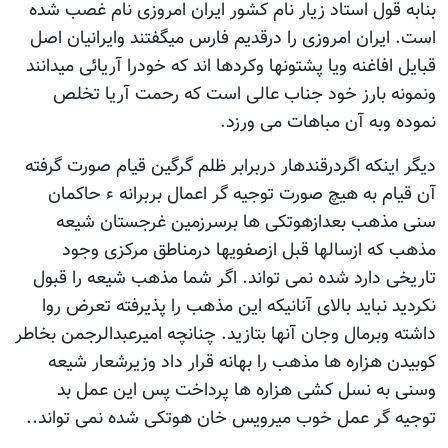
بنابه قول استاد زیار نام کشور ایران امروزی نام غصب شده
است. ایران امروزی را درقدیم فارس میگفتند وایرانیان اصل
قبایل افاغنه ویا پشتونها وکردها اند که خودرا آریائی میدانند
ونمونه بارز خود جناب عالی است که رحمت آریا تخلص
نموده وبه آن مباهات می ورزد.
دیگر اینکه اگردرقندهار دربرابر ظلم گرگین قیام صورت گرفته
آن قیام به هیچ صورت توجیه گر اعمال بربرانه ء حاکمان
سنی مذهب بعدازهوتکی ها برسرزمین غرجستان شیعه
مذهب که ازسالها قبل ازصفویها درمناطق مرکزی وجود
تاریخی دارد شده نمی تواند. اگر شما مذهب شیعه را قبول
نکردید نباید بالای آنانیکه این مذهب را پذیرفته تعرض روا
داشته وبرمال وجان آنها بتازید. چنانچه امیرعبدالرجمن بخاطر
کوبیدن هزاره ها مذهب را بهانه قرار داد وزیرشعار شیعه
وسنی به نسل کشی هزاره ها پرداخت پس این عمل بد
توجیه گر عمل خوب میرویس خان هوتکی شده نمی تواند..