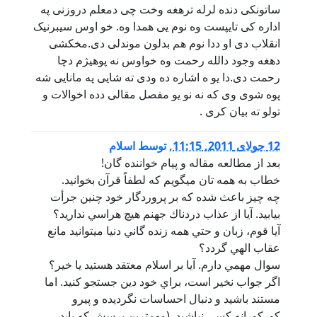
ساتونکی دنده لرله ترهغه وخت چی دمعلم دروزنی په
اداره کی تایپست وه نوم یی همدا وه. خو اوس سیبرنیک
انقلاب دی او ددا نوم هم بدلون موندلی دی.مخکشی
دهغه وجود دالله رحمت وه خواوس نه پوهیژم دچا
رحمت دی.دا یو ه اشاره ده ودی ته شایی په مانایی شه
پوه شوی وی که نه نو یو مفصل مقالی دده اخوالات و
تولو ته بیان کری .
12 جولای 2011, 11:15
,
توسط
اسلام
بعد از مطالعه مقاله و پيام خواننده گان!
خطاب به همه تان ميگويم كه لطفاً قرآن بخوانيد.
چه چيز باعث شده كه بر پروردگار خود چنين جرأت
بيابيد. آيا از عذاب دردناك جهنم هيچ هراسي نداريد؟‌
آيا قوم،‌ زبان و حتي همه زنده گاني دنيا ميتوانيد مانع
عقاب الهي گردد؟‌
سوال مهمي دارم. آيا بر اسلام معتقد هستيد يا خير؟‌
اگر جواب نخير است، براي خود دين جستجو كنيد. اما
مستند باشيد و دنبال احساسات نگرديده و پيرو
كوركورانه كسي نباشيد. (مهمترين پرسش كه بايد