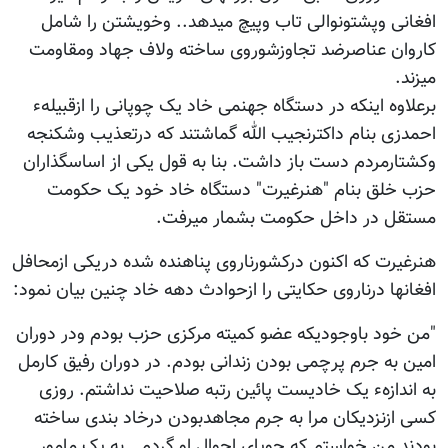
افغانی وپشتونوالی تاب وپیچ میدهد.. وخویشتن را شامل
کاروان عناصرضد تجاوزشوروی ساخته ولاف جهاد ومقاومت
میزند.
برعلاوه اینکه در دستگاه جهنمی خاد یک چوپانی را ازقبیلهء
احمدزی بنام داکترنجیب الله گماشتند که درتعذیب وشکنجه
وکشتارمردم دست باز داشت. بنا به قول یکی از اساسگذاران
حزب خلق بنام "هنرغیرت" دستگاه خاد خود یک حکومت
مستقل در داخل حکومت بشمار میرفت.
هنرغیرت که اکنون درکشورناروی پناهنده شده دریکی ازمحافل
افغانها درناروی حکایتی را ازحوادث دهه خاد چنین بیان نمود:
"من خود باوجودیکه عضو کمیته مرکزی حزب بودم ودر دوران
امین به جرم پرچمی بودن زندانی بودم. در دوران رفیق کارمل
به اندازهء یک خادیست پائین رتبه صلاحیت نداشتم. روزی
کسی ازنزدیکان مرا به جرم مجاهدبودن درخاد بندی ساخته
بودند من خواستم که جویای احوال او گردم . به یک مامور