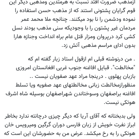
ازمذهب ضرورت افتد نسبت به هرمتدین ومذهبی دیگر این
قوم گرایان پشتونی استند که از مذهب حسن استفاده را
نموده ودشمن را نا بود میکنند. چنانچه ملا محمد عمر
مردمان غیر پشتون را با وجودیکه سنی مذهب بودند نسل
کشی کرد درپروان ومزار قتل عام براه انداخت وجنازه هارا
بدون ادای مراسم مذهبی آتش زد.
. من درنوشته قبلی ام ازقول استاد زبار گفته ام که
"مخالطت". قبایل افاغنه جنوب غربی افغانستان امروزی
بازبان پهلوی . درینجا مراد عهد صفویان نیست ..
منظورازمخالطت زبانی مخالطتهای عهد صفویه ویا تسلط
افاغنه براصفهان وسوختاندن شهراصفهان بوسیله شاه اشرف
هوتکی نیست.
ولی بدبختانه که آقای آریا که دیگر چیزی درچانته ندارد بخاطر
ابراز نفرت خویش از زبان فارسی دوران گرگین ومیرویس خان
هوتکی را به رخ میکشد. عرض من به حضورشان این است که