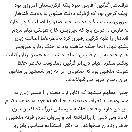
درقندهار"گرگین" فارس نبود بلکه ازگرجستان امروزی بود
اویک گرجی بود که ازطرف دولت صفوی به ولایت قندهار
امروزی منسوب گردیده بود خود صفویها اصالت کردی دارند
نه فارس .. درین باره که میرویس خان هوتکی قیام مردم
قندهار را علیه گرگین رهبری کرد بخاطرحفظ اصالت زبان
پشتو نبود. آنجا جنگ مذهب بود نه جنگ زبان. میرویس
خان خود به زبان فارسی تسلط داشت وبه همین زبان کتابت
وتکلم میکرد. قیام دربرابر گرگین ومقاومت بخاطر حفظ
هویت مذهبی بود که صفویان آنرا به زور شمشیر بر مناطق
ایران زمین امروز می قبولاندند.
چنین معلوم میشود که آقای آریا بحث را ازمسیر زبان به
مسیرمذهب انحراف میدهند درحالیکه نه خود به مذهب کدام
پایبندی دارند ونه هم علامه سیستانی بزرگ که اکنون بیرق
الحاد وبی دینی را برافراشته اند و پیروان هردو فرقه مذهبی را
جاهل ونادان میخوانند. اما وقتی استفاده سیاسی وابزاری