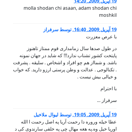
19 آپریل 2009, 14:20
molla shodan chi asaan, adam shodan chi
moshkil
19 آپریل 2009, 16:40
,
توسط
سرفراز
با عرص معزرت
در طول صدها سال زمامداری قوم ممتاز تاهنوز
پایتخت کشور تشناب ندارد!!! که شاید در جهان نمونه
باشد. و شمااز هم چو افراد و اشخاص . سلیقه . پشرفت
. تکنالوجی . عدالت و وطن پرستی ارزو دارید. که خواب
و خیالی بیش نیست .
با احترام
سرفراز ...
19 آپریل 2009, 19:05
,
توسط
لیوال ملاخیل
عطا خیله وروره دا رحمت آریا په اصل رحمت ا الله
اوریا خیل وه.په هغه مهال چی په خلقی سارندوی کی د