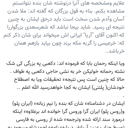
علایم ومشخصه های آنرا درنوشته شان بنده نتوانستم
مشاهده بکنم. بناء به قول بزرگان که گفته اند: ملا شدن
آسان وآدم شدن سخت است باید درحق ایشان به چنین
نتیجه ای رسید. شاید بیجا نباشد که شعرسعدی بزرگواررا
که اکنون آقای "آریا" ایرانی اش میخواند برای شان ذکر کنم
که: خرعیسی را گربه مکه برند چون بیاید بازهم همان
خرباشد..
ویا اینکه رحمان بابا که فرموده اند: دکعبی په بزرگی کی شک
نشته رحمانه خولیکن خر به نشی حاجی دکعبی په طواف .
حالا که چنین است پس نتیجهء تحقیقات ویا به اصطلاح
خودشان( پلتنی) ایشان به کجا خواهدرسید الله اعلم ..
.
ایشان در دشنامناهء شان که بنده را نیم زبانهء (ایران پلو)
و(روس پلو) ایران گرا وروس گرا خوانده اند برعلاوهء اینکه
درمورد سند ارائه شده وترجمهء شده از روسی به فارسی
توسط جناب عزیز آریانفر دربارهء نامهء احمدشاه مسعود به