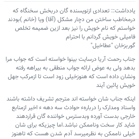
یادداشت:: تعدادی ازنویسنده گان دربخش سخنگاه که
درمخاطب ساختن من دچار مشکل (آقا) ویا (خانم )بودند
خواستم که نام خویش را نیز بعد ازین ضمیمه تخلص
فامیلی خویش گردانم با احترام
گوربزخان "عطاخیل"
جناب رحمت آریا درسایت بینوا خواسته است که جواب مرا
بدهد ولی به عوض ارائه جواب منطقی به بیراهه رفته
ونشان داده است که هنوزخیلی زود است تا ازمرکب جهل
خویش پائین آیند
اینکه جناب شان خواسته اند مترجم تشریف داشته باشند
واسناد ومدارک را دربارهء حوادث سه دهه ء اخیر ازمنابع
خارجی بدست آورده وبدسترس خواننده گان قراردهند
شاید کار سخت وناممکن نباشد.اما چیزیکه برای شان
خیلی ناممکن به نظرمیرسد آدم شدن هست که تاهنوز