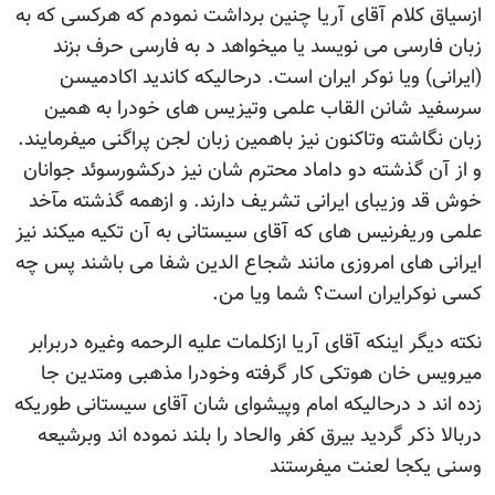
ازسیاق کلام آقای آریا چنین برداشت نمودم که هرکسی که به
زبان فارسی می نویسد یا میخواهد د به فارسی حرف بزند
(ایرانی) ویا نوکر ایران است. درحالیکه کاندید اکادمیسن
سرسفید شانن القاب علمی وتیزیس های خودرا به همین
زبان نگاشته وتاکنون نیز باهمین زبان لجن پراگنی میفرمایند.
و از آن گذشته دو داماد محترم شان نیز درکشورسوئد جوانان
خوش قد وزیبای ایرانی تشریف دارند. و ازهمه گذشته مآخد
علمی وریفرنیس های که آقای سیستانی به آن تکیه میکند نیز
ایرانی های امروزی مانند شجاع الدین شفا می باشند پس چه
کسی نوکرایران است؟ شما ویا من.
نکته دیگر اینکه آقای آریا ازکلمات علیه الرحمه وغیره دربرابر
میرویس خان هوتکی کار گرفته وخودرا مذهبی ومتدین جا
زده اند د درحالیکه امام وپیشوای شان آقای سیستانی طوریکه
دربالا ذکر گردید بیرق کفر والحاد را بلند نموده اند وبرشیعه
وسنی یکجا لعنت میفرستند