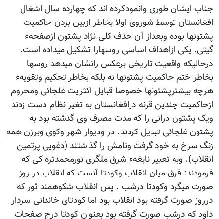
جناب ایشان طوری وانمودکرده اند که چهارده سال اشغال
افغانستان توسط شوروی اولا بخاطر ازبین بردن حاکمیت
پشتونها بوده وبعداز آن حذف کلی نژاد پشتون ازصفحهء
گیتی. یکی ازاهداف اساسی روسهارا تشکیل میداده است.
درحالیکه واقعیت تاریخی برعکس رانشان میدهد روسها
بخاطر ختم حاکمیت پشتونها نه بلکه بخاطر تحکیم وتقویهء
هرچه بیشترپشتونها خصوصا قبایل اکثریت غلجائی ومحروم
ازحاکمیت چندین قرنه درافغانستان به تغیر نظام دست زدند
ویک پشتون درانی را که مدت مصرف وی گذشته بود به
پشتون غلجائی تبدیل کردند. در ودیوار شهر وکوی وبرزن همه
زنگ سرخ به خود گرفت ونامش را گذاشتند (دغویی پرتمین
انقلاب). وبه تعبیر نابغهء شرق ملگری نورمحمدتره کی که
فرمودند: فرق میان انقلاب وکودتا آنست که انقلاب در روز
صورت میگرد وکودتا درشب . پس انقلاب شکوهمند ثور که
درروز صورت گرفته بود انقلاب بود اما کودتای خاندانی سردار
داود که درشب صورت گرفته بود بعنوان کودتا درج صفحات