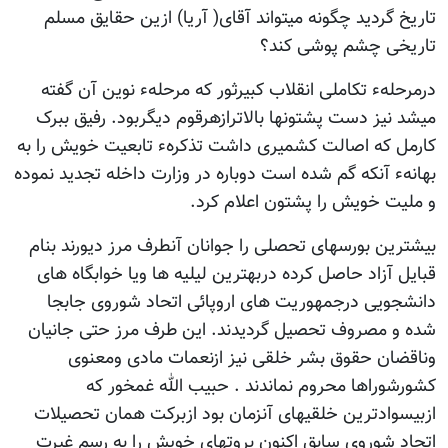
تاریخ گردید چگونه میتواند آقای( آریا) ازین حقایق مسلم
تاریخی چشم پوشی کند؟
درمرحلهء تکاملی انقلاب کبیرثور که مرحلهء نوین آن گفته
میشد نیز دست پشتونها بالاترازهرقوم دیگربود. رفیق ببرک
کارمل که اصالت کشمیری داشت تذکرهء تابعیت خویش را به
بهانهء آنکه گم شده است دوباره در وزارت داخله تجدید نموده
و ملیت خویش را پشتون اعلام کرد.
بیشترین بورسهای تحصلی را جوانان آنطرف مرز دیورند بنام
قبایل آزاد حاصل کرده دربهترین لیلیه ها ویا خوابگاه های
دانشجویی درجمهوریت های اروپائی اتحاد شوروی جابجا
شده و مصروف تحصیل گردیدند. این طرف مرز حتی جانیان
وناقضان حقوق بشر خلقی نیز ازنعمات مادی ومعنوی
کشورشوراها محروم نماندند . حبیب الله غمخور که
ازبیسوادترین خلقیهای آنزمان بود ازبرکت همان تحصیلات
اتحاد شوروی سابق اکنون بروتهای خویش را به رسم غیرت