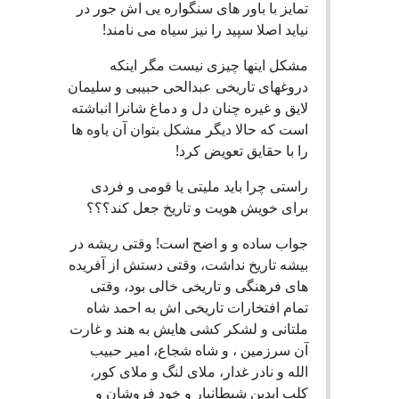
تمایز با باور های سنگواره یی اش جور در
نیاید اصلا سپید را نیز سیاه می نامند!
مشکل اینها چیزی نیست مگر اینکه
دروغهای تاریخی عبدالحی حبیبی و سلیمان
لایق و غیره چنان دل و دماغ شانرا انباشته
است که حالا دیگر مشکل بتوان آن یاوه ها
را با حقایق تعویض کرد!
راستی چرا باید ملیتی یا قومی و فردی
برای خویش هویت و تاریخ جعل کند؟؟؟
جواب ساده و و اضح است! وقتی ریشه در
بیشه تاریخ نداشت، وقتی دستش از آفریده
های فرهنگی و تاریخی خالی بود، وقتی
تمام افتخارات تاریخی اش به احمد شاه
ملتانی و لشکر کشی هایش به هند و غارت
آن سرزمین ، و شاه شجاع، امیر حبیب
الله و نادر غدار، ملای لنگ و ملای کور،
کلب ایدین شیطانیار و خود فروشان و