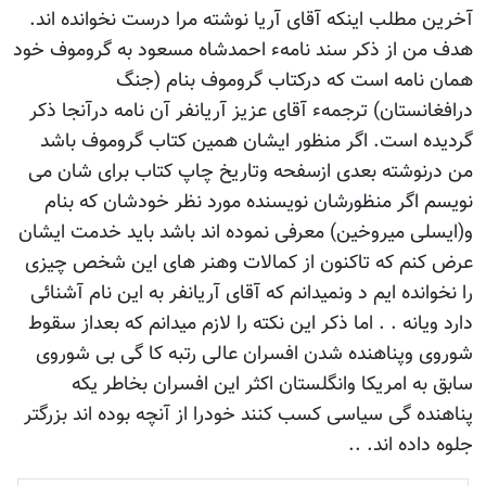
آخرین مطلب اینکه آقای آریا نوشته مرا درست نخوانده اند.
هدف من از ذکر سند نامهء احمدشاه مسعود به گروموف خود
همان نامه است که درکتاب گروموف بنام (جنگ
درافغانستان) ترجمهء آقای عزیز آریانفر آن نامه درآنجا ذکر
گردیده است. اگر منظور ایشان همین کتاب گروموف باشد
من درنوشته بعدی ازسفحه وتاریخ چاپ کتاب برای شان می
نویسم اگر منظورشان نویسنده مورد نظر خودشان که بنام
و(ایسلی میروخین) معرفی نموده اند باشد باید خدمت ایشان
عرض کنم که تاکنون از کمالات وهنر های این شخص چیزی
را نخوانده ایم د ونمیدانم که آقای آریانفر به این نام آشنائی
دارد ویانه . . اما ذکر این نکته را لازم میدانم که بعداز سقوط
شوروی وپناهنده شدن افسران عالی رتبه کا گی بی شوروی
سابق به امریکا وانگلستان اکثر این افسران بخاطر یکه
پناهنده گی سیاسی کسب کنند خودرا از آنچه بوده اند بزرگتر
جلوه داده اند. ..