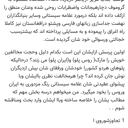
گروموف دچارهیجانات واضظرابات روحی شده وعنان منطق را
ازکف داده اند بلکه درمورد علامه سیستانی وسایر بنیانگذاران
نهضت جداسازی زبانهای فارسی وپشتو درافغانستان نیز کاملا
راه اغراق را پیموده و به مسایلی پرداخته اند که بیشترسبب
خجالتی ورسوائی خود شان گردیده است.
اولین پرسش ازایشان این است بکدام دلیل وحجت مخالفین
خویش را مارک( روس پلو) و(ایران پلو) می زنند؟ درحالیکه
پلوهای هردو کشوررا خودشان ورفقای شان بیش ازدیگران
نوش جان کرده اند؟ چرا هرمخالفت نظری باایشان وبا
پیشوای عقیدتی شان علامه سیستانی رنگ مزدوری به ایران
وروس را بخود میگیرد. من میخواهم درسه بخش مهم که
مطالب یشان را خلاصه ساخته وباا ایشان وارد بحث ومناقشه
شوم . .
1 تجاوزشوروی ا