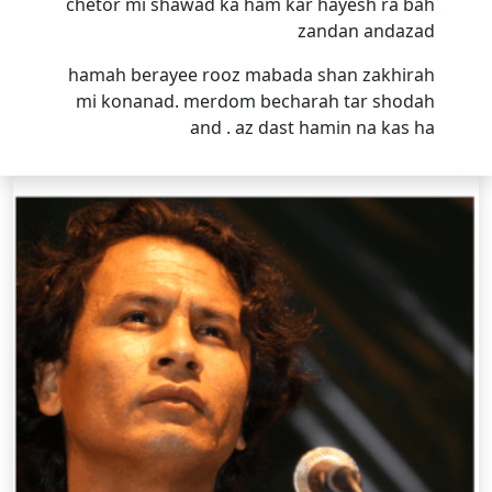
chetor mi shawad ka ham kar hayesh ra bah
zandan andazad
hamah berayee rooz mabada shan zakhirah
mi konanad. merdom becharah tar shodah
and . az dast hamin na kas ha