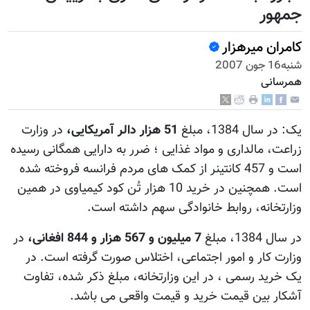
جمهور
کامران میرهزار
شنبه16 جون 2007
همرسانی
يک: در سال 1384، مبلغ
51 هزار دالر آمريکايی،
در وزارت
زراعت، مالداری و مواد غذايی ؛ ضرر به دارايی همگانی رسيده
است و 457 کانتينر از کمک های مردم فرانسه فروخته شده
است. همچنين در خريد 10 هزار تُن کود کيمياوی در همين
وزارتخانه، روابط خانوادگی سهم داشته است.
در سال 1384، مبلغ
7 ميليون و 567 هزار و 844 افغانی،
در
وزارت کار و امور اجتماعی، اختلاس صورت گرفته است. در
يک خريد رسمی ، در اين وزارتخانه، مبلغ ذکر شده، تفاوت
آشکار بين قيمت خريد و قيمت واقعی می باشد.