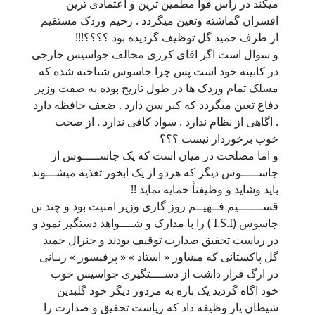
ميکند در راس قوا مطمين ترين و اعتمادی ترين
افسران گماشته وتعين ميگردد . رحيم وردک مستقيم
از طرف حميد گل توظيف گرديده بود ؟؟؟؟!!!
و سوال است اگر اقای کرزی مخالف جواسيس خارجی
در کابينه خود است پس چرا جاسوس شناخته شده که
مسلک تمام وردک ها در طول تاريخ بوده به صفت وزير
دفاع تعين ميگردد که کبر سن دارد . ضعف حافظه دارد
. اگاهی از نظام ندارد . سواد کافی ندارد . از صحت
خوب برخوردار نيست ؟؟؟
و اما مصلحت در ميان است که يک جاســـــوس از
جاســـــوس ديگر که هردو از يک ابخور تغذيه ميشـــوند
بايد وشايد و وظيفتأ حمايه نمايد !!
قســـــــيم فــهيــم روز گاری وزير امنيت بود و چند تن
جاسوس (I.S.I ) را با مدارک و شــــواهد دستگير نمود و
در رياست تحقيق صدارت توقيف بودند و جنرال حميد
گل پاکستانی که مشاور « استاد » « پرفيسور » ربـانی
در ارگ قرار داشت از دســــتگيری جواسيس خوب
خود اگاه گرديد يک باره به مزدور ديگر خود گلبدين
شيطان يار وظيفه داد که رياست تحقيق و صدارت را