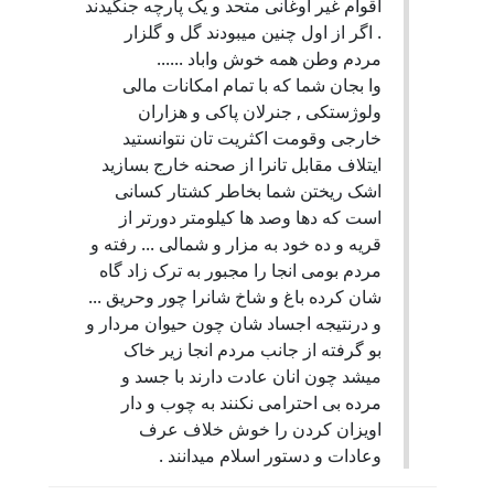
اقوام غیر اوغانی متحد و یک پارچه جنگیدند
. اگر از اول چنین میبودند گل و گلزار
مردم وطن همه خوش واباد ......
وا بجان شما که با تمام امکانات مالی
ولوژستکی , جنرلان پاکی و هزاران
خارجی وقومت اکثریت تان نتوانستید
ایتلاف مقابل تانرا از صحنه خارج بسازید
اشک ریختن شما بخاطر کشتار کسانی
است که دها وصد ها کیلومتر دورتر از
قریه و ده خود به مزار و شمالی ... رفته و
مردم بومی انجا را مجبور به ترک زاد گاه
شان کرده باغ و شاخ شانرا چور وحریق ...
و درنتیجه اجساد شان چون حیوان مردار و
بو گرفته از جانب مردم انجا زیر خاک
میشد چون انان عادت دارند با جسد و
مرده بی احترامی نکنند به چوب و دار
اویزان کردن را خوش خلاف عرف
وعادات و دستور اسلام میدانند .