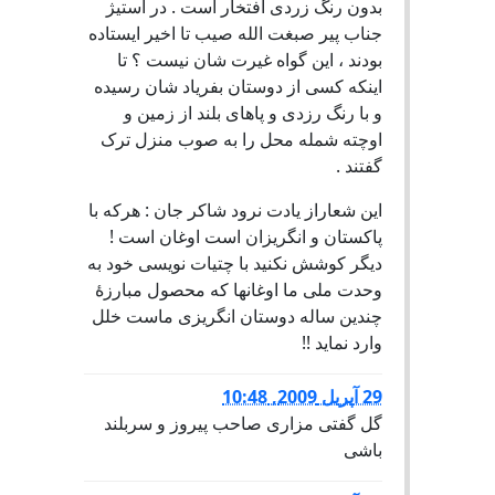
بدون رنگ زردی افتخار است . در استیژ
جناب پیر صبغت الله صیب تا اخیر ایستاده
بودند ، این گواه غیرت شان نیست ؟ تا
اینکه کسی از دوستان بفریاد شان رسیده
و با رنگ رزدی و پاهای بلند از زمین و
اوچته شمله محل را به صوب منزل ترک
گفتند .
این شعاراز یادت نرود شاکر جان : هرکه با
پاکستان و انگریزان است اوغان است !
دیگر کوشش نکنید با چتیات نویسی خود به
وحدت ملی ما اوغانها که محصول مبارزۀ
چندین ساله دوستان انگریزی ماست خلل
وارد نماید !!
29 آپریل 2009, 10:48
گل گفتی مزاری صاحب پیروز و سربلند
باشی