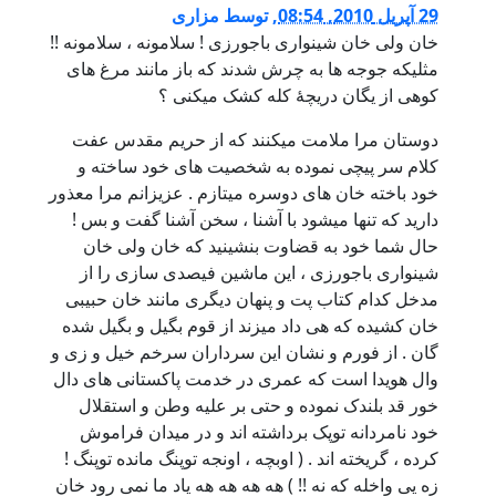
29 آپریل 2010, 08:54
,
توسط
مزاری
خان ولی خان شینواری باجورزی ! سلامونه ، سلامونه !!
مثلیکه جوجه ها به چرش شدند که باز مانند مرغ های
کوهی از یگان دریچۀ کله کشک میکنی ؟
دوستان مرا ملامت میکنند که از حریم مقدس عفت
کلام سر پیچی نموده به شخصیت های خود ساخته و
خود باخته خان های دوسره میتازم . عزیزانم مرا معذور
دارید که تنها میشود با آشنا ، سخن آشنا گفت و بس !
حال شما خود به قضاوت بنشینید که خان ولی خان
شینواری باجورزی ، این ماشین فیصدی سازی را از
مدخل کدام کتاب پت و پنهان دیگری مانند خان حبیبی
خان کشیده که هی داد میزند از قوم بگیل و بگیل شده
گان . از فورم و نشان این سرداران سرخم خیل و زی و
وال هویدا است که عمری در خدمت پاکستانی های دال
خور قد بلندک نموده و حتی بر علیه وطن و استقلال
خود نامردانه توپک برداشته اند و در میدان فراموش
کرده ، گریخته اند . ( اوبچه ، اونجه توپنگ مانده توپنگ !
زه یی واخله که نه !! ) هه هه هه هه یاد ما نمی رود خان