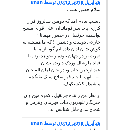
28 آپریل 2010, 10:10
,
توسط
khan
سلام حضور همه .
دیشب بیادم امد که دومین سالروز فرار
کرزی پاچا سر قوماندان اعلی قوای مسلح
بواسطه چرثقیل در حضور مهمانان
خارجی دوست و دشمن!!! که ما همیشه به
گوش شان اذان داده ایم گویا از ما با
غیرت تر در جهان نبوده و نخواهد بود , با
فیلد مارشال وردک دارنده نشان
عبدالرجمن خان ونادر خان امان اله خان
....... انهم با چند فیر سلاح سبک تقنگچه
ماشیدار کلاشنکوف..
از نظر من راننده جرثقیل , کمره مین وان
خبرنگار تلویزیون بیات قهرمان ونترس و
شجاع .....و قابل شتایش اند .
28 آپریل 2010, 10:12
,
توسط
khan