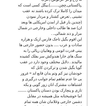
,پاکستانی,چچن.........).بیگل کسی است که
میدان را کاملا ترک کرده باشند نه عقب
نشینی , تعرض کشتار و مردار نمودن
(چندین بار قبل از امدن امریکایی ها وبعد
ان) صد ها طالب داخلی وخارجی در شمال
مزار و دند شمالی.. .
این اقوم بگیل تاجک فارس ازبک و هزاره
سادات و عرب ..... بدون حضور خارجی ها
بینی قدرت اتومی و وهابیان ریالی را به
سنگ های خارا هندوکش سر بفلک کشیده
مالیدند . دلایل مختلف وجود دارد در عقب
گویا بگیل شدن و ترکردن کابل که
خودشان نیز کم وتم بدان قانع اند = غرور
بی جا عدم تفاهم تمام جوانب درگیری و
اشتباهات مشترک انان زور گویی و یکه
تازی و پنچارک بودن دستان پاکستان .........
اما خوشبختانه مثل همیشه در مقابل
دشمن خارجی وغلامان شان همه تمام