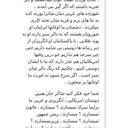
تجربه داشتند که اگر گیر می آمدند ،
شهزاده های عربی تنبان شانرا پورته کده
به جا های نرم و فربه شان تخته کاری
میکردند . دشمنان ما اوغانها ایرانیان او
شورویان هستند که نه دالر سبز دارند او نه
پوند طلایی . با پاکستانیان او انگریزان از
دیر زمانه ها دوستی بی شایبه داریم حتی
چی سرحد هم نداریم خو درین وقتها
امریکاییان هم عذر دارند که ما با ایشان
دوستی کنیم ، چکنیم که رنگ دالر شان
سبز است ، اگر سرخ میبود به غیرت ما
اوغانها بر میخورد .
شما خود فکر کنید شاکر جان همین
دوستان امریکایی ، انگریزی و عربی ما
برایما سرک نمیسازند ؟ میسازند ، قانون
نمیسازند ؟ میسازند ، ریس جمهور
نمیسازند ؟ میسازند ، وزیرنمیسازند ؟
میسازند ، پیر و آخند نمیسازند ؟ میسازند ،