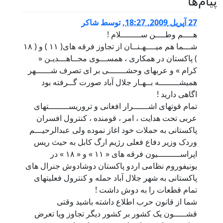
پيام‌ها
27 آپریل 2009, 18:27
,
توسط
شاکر
هــــم وطــــن ســــــــلام !
شـــما هم ميــــهـنــان از تجاوز فرقه های( ۱۱ ) و ( ۱۸
) پاکستان در همکاری ، همســـوی مجــاهـــديـن «
کرام » و عربهای وحشـــــــی بر ای تصرف شــــــهر
هميشــــــــه بــهـار جلال آباد صورت گــرفته بود
اگاهی داريد !
تمام قوتهای اشــــــرار افغانی و تروريســــــــتهای
عربی تحت هدايت ، امر ، قومنده ، کنترول افسران
پاکستانی به حملات خود اغاز نموده ولی عبدالرحيـــم
وردک وزير دفاع فعلی رژيم ارگ کابل به حيث ريس
اپراســـــــــيون فرقه های « ۱۱ » و « ۱۸ » در
يونيفوروم نظامی اردو پاکستان دوشادوش جنرال های
پاکستانی به شهر جلال آباد حمله و کنترول فعليتهای
تمام قطعات را به دوش داشت !
شما از قانون حرب اطلاع داشته باشيد وقتی
قشـــــون يک کشور بر کشور ديگر تجاوز ويا تعرض