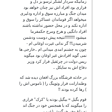
زمانیکه سردار لشکر ترسو بز دل و
فراری بود افراد اش نیز چنان خواهد بود
میدان جنگ و مبارزه سوق و اداره ودلیری
میخواهد اگر قوماندان عساکر را سوق و
اداره نکند و در محل حضور نداشته باشند
افراد دانگیی و هرج ومرج حکمفرما
میشود !!!!!!!!!!نتیجه پیش دوست ودشمن
شرمیدن!!! گر ندانی غیرت اوغانی ام -
چون به جشنم امدی میدانی ام ..خارجی ها
نمی گوید افرادش غیر اوغان بود میگوید
ریس دولت در چرثقیل فرار کرد وزیر
دفاع اش به سایکل ..
در حادثه فرشگاه بزرگ افغان دیده شد که
وطندارانت فرار وتوپنگ را ( ناموس اش را
) رها کرده بودند !!
قوم بگیل = بیگیل بودنه یا "کرک" فراری
را میگویند که با همجنس خود در جنگ اند
نه زاغ وخر خرگوش (عرب