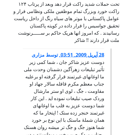
تحت حملات شديد راکت قرار دهد وبعد از پرتاب ۱۲۴
راکت خورد وبزرگ تمام موظفين ملکی ونظامی فرار و
عوامل پاکستانی با موتر های سياه رنگ از داخل رياست
تحقيق جواسيس را فرار داده در کويته پاکستان
رسانيدند . که امروز انها هريک حاکم بر ســـــرنوشت
ملت قرار دارند !! شاکر
28 آپریل 2009, 03:51
,
توسط
مزاری
دوست عزیز شاکر جان ، شما کمی زیر
تأثیر تبلیغات زهرآگین دشمنان وحدت ملی
ما اوغانهای غیرتمند قرار گرفته او برعلیه
جناب معظم مکرم قافله سالار جهاد او
مقاومت ، جگ ، لوی او ستر مارشال
وردک صیب تبلیغات نموده اید . این کار
شما دوست عزیز به قلب ما اوغانهای
غیرتمند خنجر زده ستک ! اپتخار ما که
همان شملۀ ماستک با این نوع بر خورد
شما هنوز جگ و جگ تر میشه روان هستک
. جناب وردک صیب خوب میدانستند و دیر