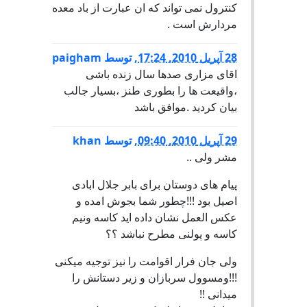
کنترول نمی تواند که ان عبارت از باد معده
مردارش است .
28 آپریل 2010, 17:24
,
توسط
paigham
اقای مزاری صدها سال زنده باشی
،واقیعت ها را بطوری طنز ،بسیار جالب
بیان کردید .موافق باشد
29 آپریل 2010, 09:40
,
توسط
khan
مشر ولی ..
پیام های دوستان برای بابر جلال ابادی
اصیل بود !!!چطور شما بجوش امده و
عکس العمل نشان داده اید کاسه ونیم
کاسه و پولنی مطرح نباشد ؟؟
ولی جان فرار اقوامت را نیز توجیه میکنی
!!!ومسوول سربازان و زیر دستانش را
میدانی !!