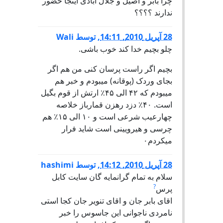
چرا بابر و اصیل و جلال ابادی اینجا حضور
ندارند ؟؟؟؟
28 آپریل 2010, 14:11
,
توسط
Wali
چلو بچیم خدا کند خوب باشی.
بچیم اگر راست پرسان کنی من هم اگر
بجای وردک (پوقانه) میبودم و خبر هم
میبودم که ۴۲ الی ۴۵٪ ارتش از قوم بگیل
است. ۴۰٪ دزد رهزن قمارباز خلاصه
چهارعیب شرعی است و ۱۰ الی ۱۵٪ هم
چرسی و هیرویینی است شاید فرار
میکردم۰
28 آپریل 2010, 14:12
,
توسط
hashimi
سلام به تمام گرانمایه گان سایت کابل
?
پرس
اقای بابر جان و اقای تنویر جان کجا استی
نامردی ناجوانی این جاسوس را خبر