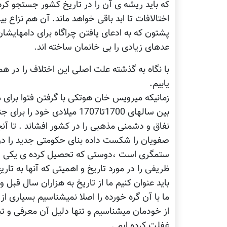
که باید ریشه ی آن را در تاریخ کشور جستجو کرده
اختالافات تا ابد باقی خواهد ماند. آن هم نزاع 
پشتون که به ادعای یافتن چراگاه برای دامهایشان
عدهای زیادی را بی خانمان ساخته اند.
با نگاه به گذشته علت اصلی این اختلاف را در هم
یابیم.
زمانیکه میرویس خان هوتکی با گرفتن فتوا برای م
بین سالهای 1700تا1707 میلاد
نفاق و دشمنی مذهبی را در کشور افشاند . تا آنج
صفویان را شکست داده بنای حکومتی جدید را در ای
ستمگری است ،دوستی که تحصیل کرده ی یکی از 
ظریفی را در مورد تاریخ و اهمیتی که آنها به تا
باید عنوان کنیم ما از تاریخ به هزاران سال قبل
ما با آن گره خورده را اصلا نمیشناسیم بسیاری از
از خودمان میشناسیم و تنها دلیل آن معرفی و تب
غفلت کرده ایم .