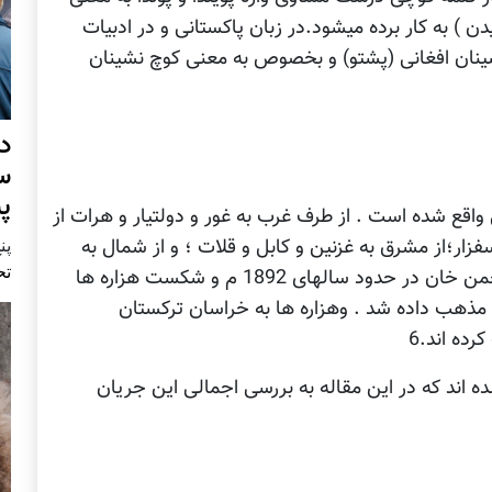
ن ) به کار برده میشود.در زبان پاکستانی و در ادبیات
شینان افغانی (پشتو) و بخصوص به معنی کوچ نشینان
د
س
پ
واقع شده است . از طرف غرب به غور و دولتیار و هرات از
پنج 
فزار؛از مشرق به غزنین و کابل و قلات ؛ و از شمال به
تح
قطغن و بلخ محدود است . پس از حمله عبدالرحمن خان در حدود سالهای 1892 م و شکست هزاره ها
مذهب داده شد . وهزاره ها به خراسان ترکستان
ده اند.6
 اند که در این مقاله به بررسی اجمالی این جریان