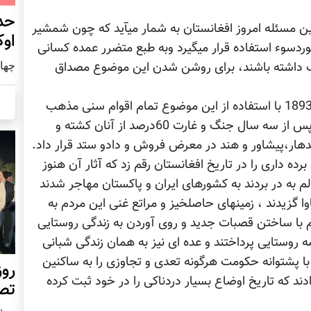
حد
ن مسئله امروز افغانستان به شمار میآید که چون شمشیر
اوک
ردسوء استفاده قرار میگیرد وبه طبع متضرر عمده کسانی
چهار شنب
یب داشته باشند، برای روشن شدن این موضوع مصداق
امیر عبدالرحمن در فاصله ی بین سالهای 1891-1893 با استفاده از این موضوع تمام اقوام سنی مذهب
افغانستان را بر علیه هزاره های شیعه تحریک و پس از سه سال جنگ و غارت 60درصد از آنان کشته و
 قندهار،پیشاور و هند در معرض فروش و دادو ستد قرار داد.
ده داری را در تاریخ افغانستان رقم زد که آثار آن هنوز
الم به در بردند به کشورهای ایران و پاکستان مهاجر شدند
 گزیدند ، زمینهای حاصلخیز و مراتع غنی این مردم به
م با ساختن قصبات جدید و روی آوردن به زندگی روستایی
 روستایی پرداختند و عده ای نیز به همان زندگی شبانی
و با پشتوانه حکومت هرگونه تعدی و تجاوزی را به ساکنین
روز
ند که تاریخ اوضاع بسیار دردناکی را در خود ثبت کرده
تص