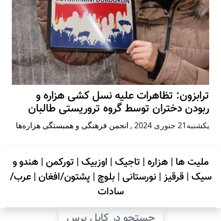
ترابزون: تظاهرات علیه نسل کشی هزاره و
ربودن دختران توسط گروه تروریستی طالبان
يكشنبه21 جنوری 2024
,
انجمن فرهنگی و همبستگی هزاره‌ها
ملیت ها
|
هزاره
|
تاجیک
|
اوزبیک
|
تورکمن
|
هندو و
سیک
|
قرقیز
|
نورستانی
|
بلوچ
|
پشتون/افغان
|
عرب/
سادات
جستجو در کابل پرس