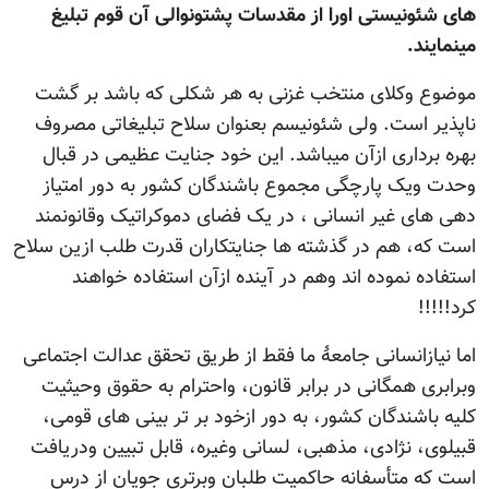
های شئونیستی اورا از مقدسات پشتونوالی آن قوم تبلیغ
مینمایند.
موضوع وکلای منتخب غزنی به هر شکلی که باشد بر گشت
ناپذیر است. ولی شئونیسم بعنوان سلاح تبلیغاتی مصروف
بهره برداری ازآن میباشد. این خود جنایت عظیمی در قبال
وحدت ویک پارچگی مجموع باشندگان کشور به دور امتیاز
دهی های غیر انسانی ، در یک فضای دموکراتیک وقانونمند
است که، هم در گذشته ها جنایتکاران قدرت طلب ازین سلاح
استفاده نموده اند وهم در آینده ازآن استفاده خواهند
کرد!!!!!
اما نیازانسانی جامعۀ ما فقط از طریق تحقق عدالت اجتماعی
وبرابری همگانی در برابر قانون، واحترام به حقوق وحیثیت
کلیه باشندگان کشور، به دور ازخود بر تر بینی های قومی،
قبیلوی، نژادی، مذهبی، لسانی وغیره، قابل تبیین ودریافت
است که متأسفانه حاکمیت طلبان وبرتری جویان از درس