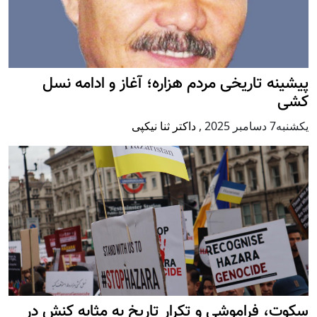
پيشينه تاريخی مردم هزاره؛ آغاز و ادامه نسل
کشی
يكشنبه7 دسامبر 2025
,
داکتر ثنا نیکپی
سکوت، فراموشی و تکرار تاريخ به مثابه کنش در