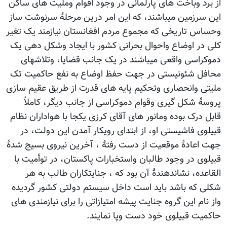
از برد وباخت های پارلمانی در وجود اقوام وملیت های ساکن
این سرزمین میباشند، که این امر درین مرحلۀ سرنوشت ساز
وحساس تاریخی که مجموع مردم افغانستان نیازمند یک تغیر
کلی در اوضاع واحوال بحرانی کشور با ایجاد وشکل دهی یک
دموکراسی واقعی میباشند در یک جانب قضایا، وتلاشهای
محافل شئونیستی در جهت حفظ اوضاع به نفع حاکمیت تک
ملیتی وانحصاری وتحکیم پایه های قدرت از طریق عقیم سازی
پروسۀ شکل گیری وقوام دموکراسی از جانب دیگر، کاملاً
قابل درک بوده ومانور های آقای کرزی یکجا با هواداران نظام
قبیلوی فاشیستی او، از ابتدای رویکار آمدن این دولت، در
جهت اعادۀ موقعیت از دست رفتۀ ، آخرین نیروی بسیج شدۀ
قبیلوی در وجود طالبان واستخبارات پاکستان، در توأمیت با
القاعده، نشاندهندۀ آن بود که ، جنایتکاران طالب به هر
شکلی که باشد باید است داخل سیستم دولتی کشور گردیده
واز نام این گروه جنایت پیشه امتیازاتی را برای نیازمندی های
حاکمیت قبیلوی خود دست وپا نمایند.