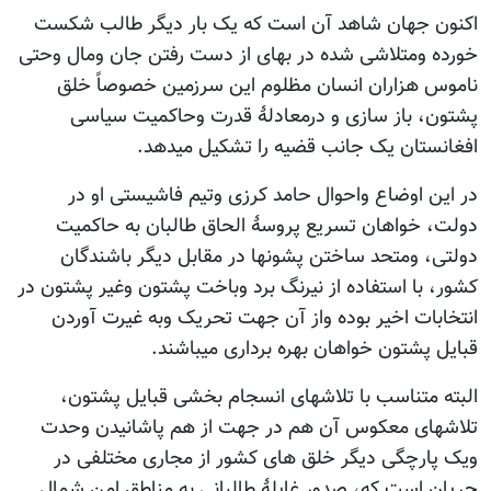
اکنون جهان شاهد آن است که یک بار دیگر طالب شکست
خورده ومتلاشی شده در بهای از دست رفتن جان ومال وحتی
ناموس هزاران انسان مظلوم این سرزمین خصوصاً خلق
پشتون، باز سازی و درمعادلۀ قدرت وحاکمیت سیاسی
افغانستان یک جانب قضیه را تشکیل میدهد.
در این اوضاع واحوال حامد کرزی وتیم فاشیستی او در
دولت، خواهان تسریع پروسۀ الحاق طالبان به حاکمیت
دولتی، ومتحد ساختن پشونها در مقابل دیگر باشندگان
کشور، با استفاده از نیرنگ برد وباخت پشتون وغیر پشتون در
انتخابات اخیر بوده واز آن جهت تحریک وبه غیرت آوردن
قبایل پشتون خواهان بهره برداری میباشند.
البته متناسب با تلاشهای انسجام بخشی قبایل پشتون،
تلاشهای معکوس آن هم در جهت از هم پاشانیدن وحدت
ویک پارچگی دیگر خلق های کشور از مجاری مختلفی در
جریان است که، صدور غایلۀ طالبانی به مناطق امن شمال