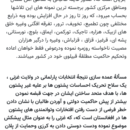
ومناطق مرکزی کشور برجسته ترین نمونه های این تلاشها
بحساب میرود، که روز تا روز در حال افزایش بوده وبه ذرایع
مختلفی چون تطمیع، تخویف، ترور، تفرقه افگنی وغیره خلق
های ازبیک، هزاره، تاجیک، تورکمن، ایماق، بلوچ، نورستانی،
پشه ای، قرغیز، قزاق ، قزلباش، وغیره را درگیر هزاران
مصیبت ناخواسته روزمره نموده ودرعوض فقط خواهان اعاده
وتحکیم حاکمیت مطلقۀ قبیلوی خود در کشور میباشند.
مسألۀ عمده سازی نتیجۀ انتخابات پارلمانی در ولایت غزنی ،
یک سلاح تحریک احساسات پشتون ها بر علیه غیر پشتون
ها، با هدف متحد ساختن ایشان در جهت قبضه نمودن
بیشتر از پیش حاکمیت دولتی و آوردن طالبان با نشان دادن
خطر فرضی از دست رفتن افتخارات وتوانمندی های پشتون
ها در افغانستان است که، که غزنی را به عنوان مثال پیشکش
موضوع نموده ودست دوستی دادن به کرزی وحمایت از پلان