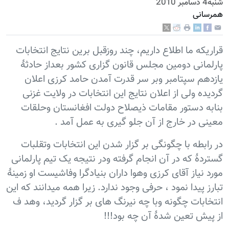
شنبه4 دسامبر 2010
همرسانی
قراریکه ما اطلاع داریم، چند روزقبل برین نتایج انتخابات
پارلمانی دومین مجلس قانون گزاری کشور بعداز حادثۀ
یازدهم سپتامبر وبر سر قدرت آمدن حامد کرزی اعلان
گردیده ولی از اعلان نتایج این انتخابات در ولایت غزنی
بنابه دستور مقامات ذیصلاح دولت افغانستان وحلقات
معینی در خارج از آن جلو گیری به عمل آمد .
در رابطه با چگونگی بر گزار شدن این انتخابات وتقلبات
گستردۀ که در آن انجام گرفته ودر نتیجه یک تیم پارلمانی
مورد نیاز آقای کرزی وهوا داران بنیادگرا وفاشیست او زمینۀ
تبارز پیدا نمود ، حرفی وجود ندارد. زیرا همه میدانند که این
انتخابات چگونه وبا چه نیرنگ های بر گزار گردید، وهد ف
از پیش تعین شدۀ آن چه بود!!!