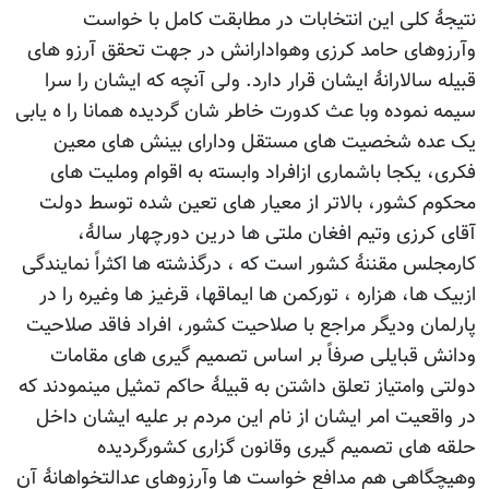
نتیجۀ کلی این انتخابات در مطابقت کامل با خواست
وآرزوهای حامد کرزی وهوادارانش در جهت تحقق آرزو های
قبیله سالارانۀ ایشان قرار دارد. ولی آنچه که ایشان را سرا
سیمه نموده وبا عث کدورت خاطر شان گردیده همانا را ه یابی
یک عده شخصیت های مستقل ودارای بینش های معین
فکری، یکجا باشماری ازافراد وابسته به اقوام وملیت های
محکوم کشور، بالاتر از معیار های تعین شده توسط دولت
آقای کرزی وتیم افغان ملتی ها درین دورچهار سالۀ،
کارمجلس مقننۀ کشور است که ، درگذشته ها اکثراً نمایندگی
ازبیک ها، هزاره ، تورکمن ها ایماقها، قرغیز ها وغیره را در
پارلمان ودیگر مراجع با صلاحیت کشور، افراد فاقد صلاحیت
ودانش قبایلی صرفاً بر اساس تصمیم گیری های مقامات
دولتی وامتیاز تعلق داشتن به قبیلۀ حاکم تمثیل مینمودند که
در واقعیت امر ایشان از نام این مردم بر علیه ایشان داخل
حلقه های تصمیم گیری وقانون گزاری کشورگردیده
وهیچگاهی هم مدافع خواست ها وآرزوهای عدالتخواهانۀ آن