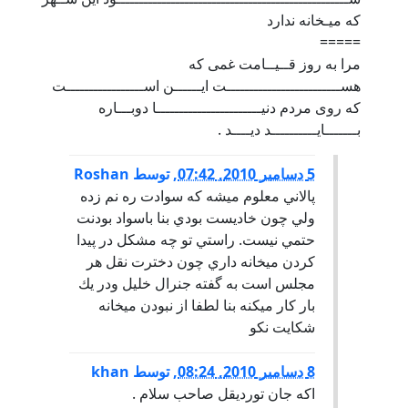
که ميـخانه ندارد
=====
مرا به روز قــيــامت غمی که
هســـــــــــــــــــــــــت ايــــــن اســـــــــــــــــت
که روی مردم دنيـــــــــــــــــــــــا دوبـــاره
بـــــــايــــــــــد ديــــد .
5 دسامبر 2010, 07:42
,
توسط
Roshan
پالاني معلوم ميشه كه سوادت ره نم زده
ولي چون خاديست بودي بنا باسواد بودنت
حتمي نيست. راستي تو چه مشكل در پيدا
كردن ميخانه داري چون دخترت نقل هر
مجلس است به گفته جنرال خليل ودر يك
بار كار ميكنه بنا لطفا از نبودن ميخانه
شكايت نكو
8 دسامبر 2010, 08:24
,
توسط
khan
اکه جان توردیقل صاحب سلام .