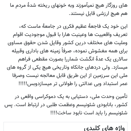
های روزگار هیچ نمیآموزند وبه خونهای ریخته شدۀ مردم ما
هم هیچ ارزشی قایل نیستند.
این خود یک فاجعۀ عظیم فکری در جامعۀ ماست که،
تعریف واقعییت ها وعینیت هارا با قبول موجودیت اقوام
وملیت های مختلف درین کشور وقایل شدن حقوق مساوی
برای همه مغشوش نموده، صرفاً زمینه های باداری وقبیله
سالاری یک عدۀ انگشت شماررا بصورت مقطعی فراهم
میسازد. ولی دردهای جانکاه وتاریخی هیچ یکی از گروه های
ملی این سرزمین از این طریق قابل معالجه نیست وصرفا
عمر استبداد وبی عدالتی را طولانی تر میسازدوبس!!!!!
تأمین وحدت ملی، دستیابی به یک دموکراسی واقعی در
کشور، بانابودی شئونیسم وعظمت طلبی در ارتباط است. پس
شئونیسم را باید است نابود ساخت!!!!
واژه های کلیدی