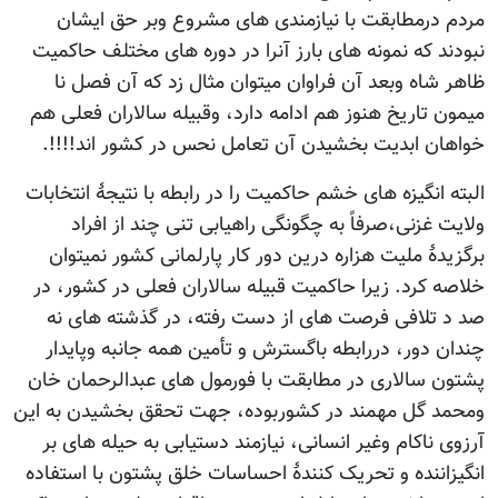
مردم درمطابقت با نیازمندی های مشروع وبر حق ایشان
نبودند که نمونه های بارز آنرا در دوره های مختلف حاکمیت
ظاهر شاه وبعد آن فراوان میتوان مثال زد که آن فصل نا
میمون تاریخ هنوز هم ادامه دارد، وقبیله سالاران فعلی هم
خواهان ابدیت بخشیدن آن تعامل نحس در کشور اند!!!!.
البته انگیزه های خشم حاکمیت را در رابطه با نتیجۀ انتخابات
ولایت غزنی،صرفاً به چگونگی راهیابی تنی چند از افراد
برگزیدۀ ملیت هزاره درین دور کار پارلمانی کشور نمیتوان
خلاصه کرد. زیرا حاکمیت قبیله سالاران فعلی در کشور، در
صد د تلافی فرصت های از دست رفته، در گذشته های نه
چندان دور، دررابطه باگسترش و تأمین همه جانبه وپایدار
پشتون سالاری در مطابقت با فورمول های عبدالرحمان خان
ومحمد گل مهمند در کشوربوده، جهت تحقق بخشیدن به این
آرزوی ناکام وغیر انسانی، نیازمند دستیابی به حیله های بر
انگیزاننده و تحریک کنندۀ احساسات خلق پشتون با استفاده