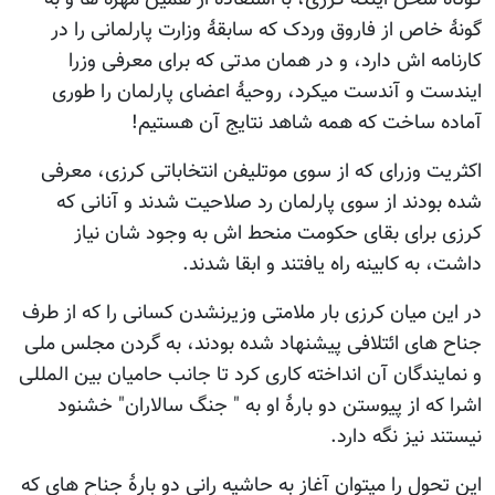
گونۀ خاص از فاروق وردک که سابقۀ وزارت پارلمانی را در
کارنامه اش دارد، و در همان مدتی که برای معرفی وزرا
ایندست و آندست میکرد، روحیۀ اعضای پارلمان را طوری
آماده ساخت که همه شاهد نتایج آن هستیم!
اکثریت وزرای که از سوی موتلیفن انتخاباتی کرزی، معرفی
شده بودند از سوی پارلمان رد صلاحیت شدند و آنانی که
کرزی برای بقای حکومت منحط اش به وجود شان نیاز
داشت، به کابینه راه یافتند و ابقا شدند.
در این میان کرزی بار ملامتی وزیرنشدن کسانی را که از طرف
جناح های ائتلافی پیشنهاد شده بودند، به گردن مجلس ملی
و نمایندگان آن انداخته کاری کرد تا جانب حامیان بین المللی
اشرا که از پیوستن دو بارۀ او به " جنگ سالاران" خشنود
نیستند نیز نگه دارد.
این تحول را میتوان آغاز به حاشیه رانی دو بارۀ جناح های که