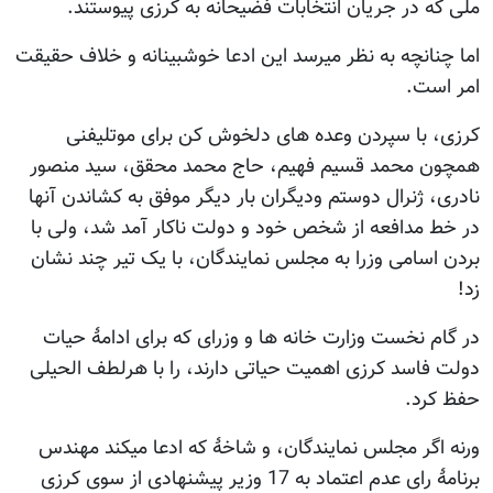
ملی که در جریان انتخابات فضیحانه به کرزی پیوستند.
اما چنانچه به نظر میرسد این ادعا خوشبینانه و خلاف حقیقت
امر است.
کرزی، با سپردن وعده های دلخوش کن برای موتلیفنی
همچون محمد قسیم فهیم، حاج محمد محقق، سید منصور
نادری، ژنرال دوستم ودیگران بار دیگر موفق به کشاندن آنها
در خط مدافعه از شخص خود و دولت ناکار آمد شد، ولی با
بردن اسامی وزرا به مجلس نمایندگان، با یک تیر چند نشان
زد!
در گام نخست وزارت خانه ها و وزرای که برای ادامۀ حیات
دولت فاسد کرزی اهمیت حیاتی دارند، را با هرلطف الحیلی
حفظ کرد.
ورنه اگر مجلس نمایندگان، و شاخۀ که ادعا میکند مهندس
برنامۀ رای عدم اعتماد به 17 وزیر پیشنهادی از سوی کرزی