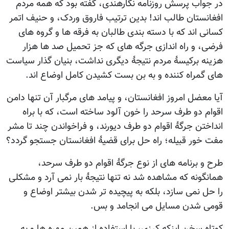
در جواب پرسش روزنامه نگارهندی، گفته بود که همه مردم
افغانستان طالب اند! بدین ترتیب فاروق وردک، و حنیف اتمر
کسانی اند که با دسته بندی طالبان به فرقه ها و گروه های
فرضی، و راه اندازی جرگه های که جز تحمیل صد ها هزار
هزینه برکیسۀ مردم نتیجۀ دیگری نداشت، بنیان گذار سیاست
های گمراه کننده و به بن بست کشیدن کامل اوضاع اند.
آیا معضل امروز افغانستان، و پیامد های مرگبار آن تنها دامن
اقوام دو طرف سرحد را خون آلود ساخته است، که با براه
انداختن جرگۀ اقوام دو طرف دیورند، و فراخواندن چند تا مشر
مفت خور قبیله؛ راه حل برای قضیۀ افغانستان جستجو گردد؟
طرح و برنامه های از نوع جرگۀ اقوام دو طرف سرحد،
همانگونه که مشاهده شد نه تنها نتیجۀ بار نمی آرد و مشکلی
را حل نمی سازد، بلکه به پیچیده تر شدن بیشتر اوضاع و
قومی شدن مسایل می انجامد و بس.
کوتاه سخن اینکه کرزی، با استفاده از همین مهره ها و به