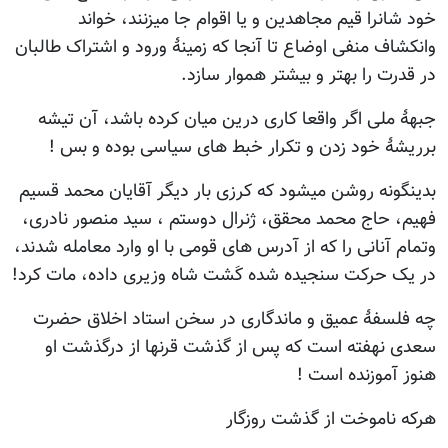
خود شانرا قیم مجاهدین و یا اقوام جا میزنند، خواند
وانکشاف منفی اوضاع تا آنجا که زمینۀ ورود و اشتراک طالبان
در قدرت را بهتر و بیشتر هموار سازد.
جبهۀ ملی اگر واقعا کاری درین میان کرده باشد، آن تیشه
برریشۀ خود زدن و تکرار خبط های سیاسی بوده و بس !
بدینگونه روشن میشود که کرزی بار دیگر آقایان محمد قسیم
فهیم، حاج محمد محقق، ژنرال دوستم ، سید منصور نادری،
وتمام آنانی را که از آدرس های قومی با او وارد معامله شدند،
در یک حرکت سنجیده شده کَشت شاه وزیری داده، مات کرد!
چه فلسفۀ عمیق و ماندگاری در سخن استاد اخلاق حضرت
سعدی نهفته است که پس از گذشت قرنها از درگذشت او
هنوز آموزنده است !
هرکه ناموخت از گذشت روزگار