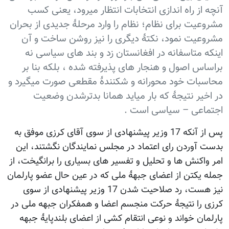
آنچه از راه اندازی انتخابات انتظار میرود، یعنی کسب
مشروعیت برای نظام؛ نظام را وارد مرحلۀ جدیدی از بحران
مشروعیت نمود، نکتۀ دیگری را نیز روشن ساخت و آن
اینکه متاسفانه در افغانستان زد و بند های سیاسی نه
براساس اصول و هنجار های پذیرفته شده ، بلکه بنا بر
محاسبات خود محورانه و شکنندۀ مقطعی صورت میگیرد و
در اخیر نتیجۀ که بار میاید همانا بدترشدن وضعیت
اجتماعی – سیاسی است .
پس از آنکه 17 وزیر پیشنهادی از سوی آقای کرزی موفق به
بدست آوردن رای اعتماد در مجلس نمایندگان نگشتند، این
امر واکنش ها و تحلیل و تفسیر های بسیاری را برانگیخت، از
جمله یکتن از اعضای جبهۀ ملی که در عین حال عضو پارلمان
نیز هست، رد صلاحیت شدن 17 وزیر پیشنهادی از سوی
کرزی را نتیجۀ حرکت منجسم اعضا و همفکران جبهه ملی در
پارلمان خواند و نوعی انتقام کشی از اعضای بلندپایۀ جبهه