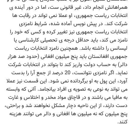
همراهانش انجام داد، غير قانونی ست، اما در دور آينده ی
انتخابات ریاست جمهوری، او عملا نمی تواند در رقابت ها
شرکت کند. در پيش نويس آماده شده، شرایط نامزدی
انتخابات رياست جمهوری نيز تغيير کرده و کسی که خود را
نامزد می کند، باید حداقل درجه ی تحصیلی کارشناسی یا
لیسانس را داشته باشد. همچنین نامزد انتخابات رياست
جمهوری افغانستان باید پنج ميليون افغانی (حدود صد هزار
دالر) به حساب دولت واريز کند تا بتواند در انتخابات شرکت
نماید. اگر نامزدی نتوانست، 20 درصد از جمع آرا را بدست
آورد، اين پول به او برگردانده نمی شود. اين قسمت نيز عملا
می تواند به نوعی به تصويه ی افراد بیانجامد. آانی که وابسته
به مافيا می باشند و در قاچاق مواد مخدر و اختلاس و غارت
دست دارند، از اين ناحیه دچار مشکل نخواهند شد و براحتی،
پنج ميليون که نه ميليون ها افغانی و دالر می توانند هزينه
کنند.