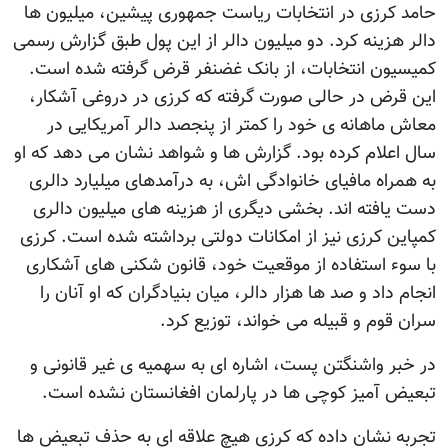
حامد کرزی در انتخابات رياست جمهوری پيشین، ميليون ها
دالر هزينه کرد. دو ميليون دالر از اين پول طبق گزارش رسمی
کميسیون انتخابات، از بانک غضنفر قرض گرفته شده است.
اين قرض در حالی صورت گرفته که کرزی در دروغی آشکار،
معاش ماهانه ی خود را کمتر از پنجصد دالر آمريکایی در
سال اعلام کرده بود. گزارش ها و شواهد نشان می دهد که او
به همراه مافیای خانوادگی اش، به درآمدهای ميليارد دالری
دست یافته اند. بخشی ديگری از هزينه های ميليون دالری
کمپاين کرزی نيز از امکانات دولتی برداشته شده است. کرزی
با سوء استفاده از موقعيت خود، قانون شکنی های آشکاری
انجام داد و صد ها هزار دالر، ميان بنيادگران که او آنان را
سران قوم و قبيله می خواند، توزيع کرد.
در خبر واشنگتن پست، اشاره ای به سهمیه ی غير قانونی و
تبعيض آمیز کوچی ها در پارلمان افغانستان نشده است.
تجربه نشان داده که کرزی هيچ علاقه ای به حذف تبعيض ها