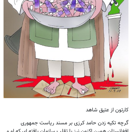
کارتون از عتیق شاهد
گرچه تکیه زدن حامد کرزی بر مسند ریاست جمهوری
افغانستان همين اکنون نيز با تقلب سازمان يافته ای که او و