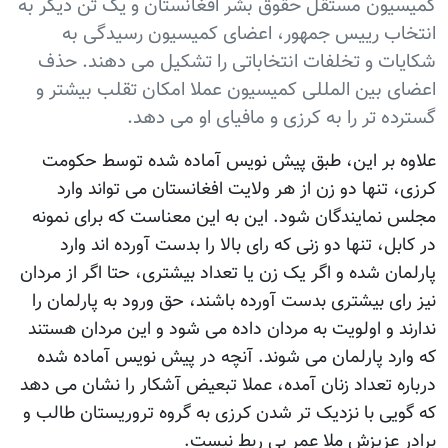
کميسیون مستقل حقوق بشر افغانستان و يک تن ديگر به
انتخاب رييس جمهور، اعضای کميسیون رسیدگی به
شکایات و تخلفات انتخاباتی را تشکیل می دهند. حذف
اعضای بین المللی کميسیون عملا امکان تقلب بيشتر و
گسترده تر را به کرزی و مافيای او می دهد.
علاوه بر اين، طبق پيش نويس آماده شده توسط حکومت
کرزی، تنها دو زن از هر ولایت افغانستان می تواند وارد
مجلس نمایندگان شود. اين به اين معناست که برای نمونه
در کابل، تنها دو زنی که رای بالا را بدست آورده اند وارد
پارلمان شده و اگر يک زن یا تعداد بيشتری، حتا اگر از مردان
نيز رای بیشتری بدست آورده باشند، حق ورود به پارلمان را
ندارند و اولويت به مردان داده می شود و اين مردان هستند
که وارد پارلمان می شوند. آنچه در پيش نويس آماده شده
درباره تعداد زنان آمده، عملا تبعيض آشکار را نشان می دهد
که گویی با نزديک تر شدن کرزی به گروه تروريستان طالب و
برادر عزيزش ملا عمر بی ربط نيست.