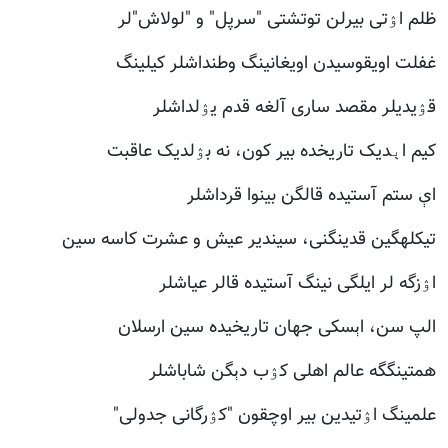
ظلم اۉتی بیرلن توتشتی "سرپل" و "لولاش"لر
غفلت اویقوسیدن اویغانینگ وطنداشلر کیلینگ
قۉیدیلر مقصد ساری آلغه قدم یۉلداشلر
کیم اېدیک تاریخده بیر کون، نه بۉلدیک عاقبت
اې ستم آستیده قالگن بینوا قرداشلر
تیکله­گین قدینگنی، سیندیر عیش و عشرت کاسه سین
اۉزگه لر ایلگی نینگ آستیده قالر عیاشلر
الپ سن، اېسکی جهان تاریخیده سین ارسلان
همتینگگه عالم اهلی کۉب دېگن شاباشلر
علمینگ اۉتیدین بیر اوچقون "کۉرگانی جدولی"