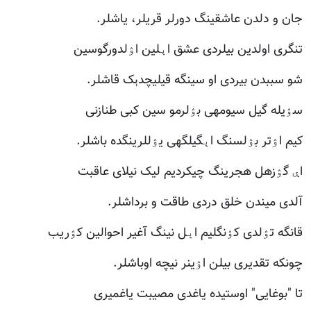
جان و دلدن عاشقینگ دورلر قریلر، یاشلر.
تنگری اولدین بیلردی عشق اېلین اۉلدورگوسین
شو سببدن بیردی او سینگه قیلیچدېک قاشلر.
سۉیله گیل سیومه­ی بۉلرمو سین کبی طنازنی
کیم اۉتر بۉلسنگ اېگیلگه­ی یۉللرینگده باشلر.
اې گۉزه­ل هجرینگ چیکردیم لیک نیلای عاقبت
آلدی میندن خلق دردی طاقت و برداشلر.
قانگه تۉلدی کۉنگلیم اېل نینگ آغیر احوالین کۉریب
چونکه تقدیری بیلن اۉینر نیچه اوباشلر.
تا "بوغایی" اوستیده یاغدی مصیبت یاغمیری