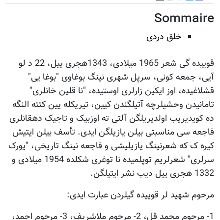
Sommaire
خلق دردی
قوییده گی شعر 1965 میلادی، 1343هجری ییل، 22 د لو
آیی، جمعه کونی، سرپل شهری نینگ بوغاوی "بوغا یی"
قشلاغیده، اوز ایکین زارلری اوستیده، "نا قلین خانلری"
تامانیدن وحشیلرچه آتیلگندن کیین، تیریکله یین کتته النگه
ده کویدیریب اولدیریلگن آلتی ته اوزبیک و تاجیک دهقانلری
فاجعه سی مناسبتی بیلن یازیلگن ایدی. تأسف بیلن ایتیش
کیره ک که شعرنینگ یازیلیشی و فاجعه نینگ تاریخی، "یورک
سرلری" شعرلریم توپلمیده نا توغری شکلده 1954 میلادی و
1332 هجری ییل دیب نشر ایتیلگن.
مرحوم شهید لر قوییده گیلردن عبارت ایدی:
1- مرحوم محمد قل، 2- مرحوم ملاشریف، 3- مرحوم احمد،