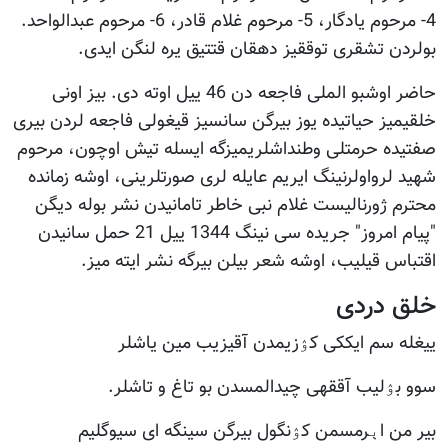
4- مرحوم یادگار، 5- مرحوم غلام قادر، 6- مرحوم عبدالواحد.
بولردن تشقری توققیز دهقان قتتیق یره لنگن ایدی.
حاضر اوشبو الملی فاجعه دن 46 ییل اوته دی. بیز اونی
خلقیمیز حیاتیده یوز بیرگن سانسیز قیغولی فاجعه لردن بیری
صفتیده حرمتلی وطنداشلریمیزگه ایسله تیش اوچون، مرحوم
شهید لرواولرنینگ ایریم عایله لری صورتلرینی، اوشه زمانده
محترم ژورنالیست غلام نبی خاطر تامانیدن نشر بوله دیگن
"پیام امروز" جریده سی نینگ 1344 ییل 21 حمل سانیدن
اقتباس قیلیب، اوشه شعر بیلن بیرگه نشر ایته میز.
خلق دردی
ییغله سم ایککی کۉزیمدن آقیزیب مین یاشلر
سوو بۉلیب آققه­ی چیدالمسدن بو تاغ و تاشلر.
بیر من اېرمسمن کۉنگول بیرگن سینگه ای سیوگلیم