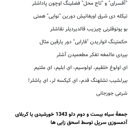
"آقسرای" و "تاج محل" فضلینگ اوچون پاداشلر
تیکله دی شرق اویغانیش دورین "نوایی" همتی
بو یوتوقلرنی چیزیب قالدیردیلر نقاشلر
حکمتینگ انواریدن "فارابی" دور یارقین مثال
بیردی عالمغه تفکر مطعمیدن آشلر
اې اولوغ خلقیم، اولوسیم، اې اېلیم، اې ملتیم
بیرلشیب تشله­نگ قدم، اې کیکسه لر، اې یاشلر!
شرعی جوزجانی
جمعۀ سیاه بیست و دوم دلو 1343 خورشیدی یا کربلای
آدمسوزی سرپل توسط اسحق زایی ها