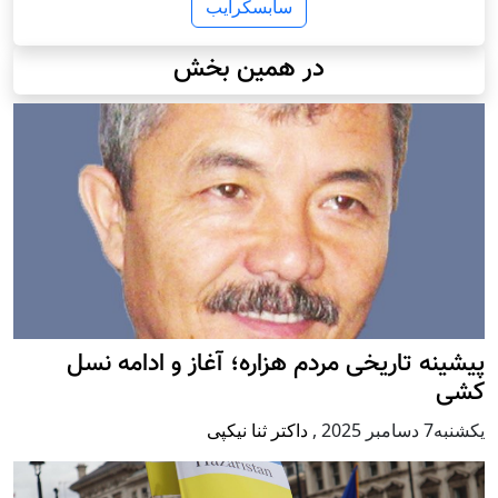
سابسکرایب
در همین بخش
پيشينه تاريخی مردم هزاره؛ آغاز و ادامه نسل
کشی
يكشنبه7 دسامبر 2025
,
داکتر ثنا نیکپی