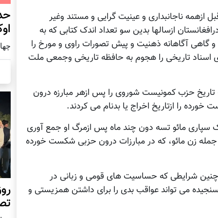
حد
ل ازهمه ناجانبداری و عینیت گرایی و مستند وغیر
اوک
رافغانستان ازسالها بدین سو تعداد اندک کتابی که به
و گاهی آگاهانه ذهنیت و پیش تصورات راوی و مورخ را
چهار شنب
 اسناد تاریخی را هجوم به حافظه تاریخی وجمعی ملت
تاریخ حزب کمونیست شوروی را پس ازهر مبارزه درون
رده را ازتاریخ اخراج یا بدنام می کردند.
اری مائو تسه دون چند ماه پس ازمرگ او جمع آوری
درنسخه جدید «گروه ۴ نفره»، از جمله زن مائو، که در مبارزات درون حزبی شکست خورده
رچنین شرایطی که حساسیت های قومی و زبانی در
روز
سنجیده می تواند عواقب بدی را برای داشتن همزیستی و
تص