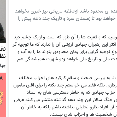
ده ای محدود باشد ازحافظه تاريخی نيز خبری نخواهد
 خواهد بود تا زمستان سرد و تاريک جند دهه پيش را
برسیم که واقعیت ها را آن طور که است و ازیک چشم دید
اکثر این رهبران جهادی ارزشی آن را ندارند که ما توجیه گر
نق
 توجیه گرایی برای زمان محدودی بتواند ما را به آب و
نظ
 وحدت ملی و تاریخ ملی خواهد زدو شهرت همیشه گی هم
چهار شنب
 ،تا به بررسی صحت و سقم کارکرد های احزاب مختلف
زم. بلکه فقط می خواستم چند نکته را برای اقای مامون
 و احزاب جهادی که به خاطر دسترسی شان به اسناد
ای جنگ سالار این چند دهه گذشته منتشر می کنند عرض
 آن افراد نظرو تحلیلی نداشته باشم بلکه به خاطر آن
 آن شخصیت ها و احزاب شان نیست.