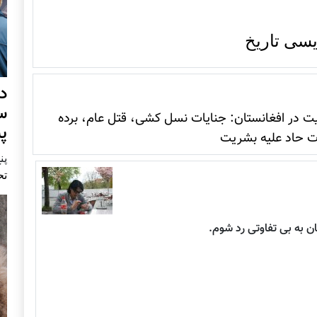
یسی تاریخ
د
س
ت در افغانستان: جنایات نسل کشی، قتل عام، برده
پ
ت حاد علیه بشریت
پنج 
تح
ان به بی تفاوتی رد شوم.