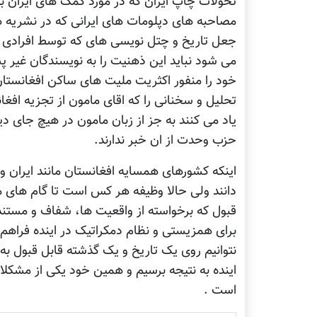
تحولات چاپ ایران که در مورد کمک های ایران ب
مصاحبه های دپلومات های ایرانی که در نشریه ه
جعل تاریخ و چتل نویسی های که توسط افرادی م
می شود نباید این ذهنیت را به نویسندگان غیر 
خود را منفور اکثریت ملیت های ساکن افغانستان 
تحلیل و سخنانی را که اقای مامون از تجزیه افغ
یاد می کنند به جز از زبان مامون در هیچ جای د
حزب وحدت از ان خبر ندارند.
اینکه کشورهای همسایه افغانستان مانند ایران و
دانند ولی حالا وظیفه هر کس است تا گام های مئس
قبول که برخواسته از واقعیت ها، شفاف و مستند
برای همزیستی و نظام دمکراتیک در اینده فراهم ن
نتوانیم روی یک تاریخ و یک گذشته قابل قبول به
اینده به نتیجه برسیم و همین خود یکی از مشکل
است .