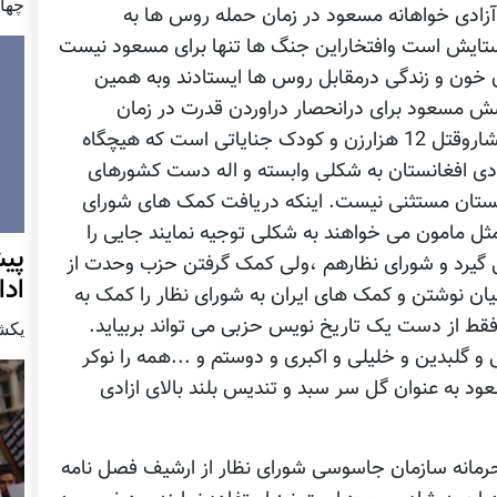
چهار شن
آزادی خواهانه مسعود در زمان حمله روس ها به
 ستایش است وافتخاراین جنگ ها تنها برای مسعود نیست
ن خون و زندگی درمقابل روس ها ایستادند وبه همین
ش مسعود برای درانحصار دراوردن قدرت در زمان
اقتدارش درکابل وجنگ های داخلی و حمله به افشاروقتل 12 هزارزن و کودک جنایاتی است که هیچگاه
ادی افغانستان به شکلی وابسته و اله دست کشورهای
انستان مستثنی نیست. اینکه دریافت کمک های شورای
 مثل مامون می خواهند به شکلی توجیه نمایند جایی را
پيش
گیرد و شورای نظارهم ،ولی کمک گرفتن حزب وحدت از
اد
امیان نوشتن و کمک های ایران به شورای نظار را کمک به
قط از دست یک تاریخ نویس حزبی می تواند بربیاید.
يكشنبه7 دس
و گلبدین و خلیلی و اکبری و دوستم و ...همه را نوکر
عود به عنوان گل سر سبد و تندیس بلند بالای ازادی
 محرمانه سازمان جاسوسی شورای نظار از ارشیف فصل نامه