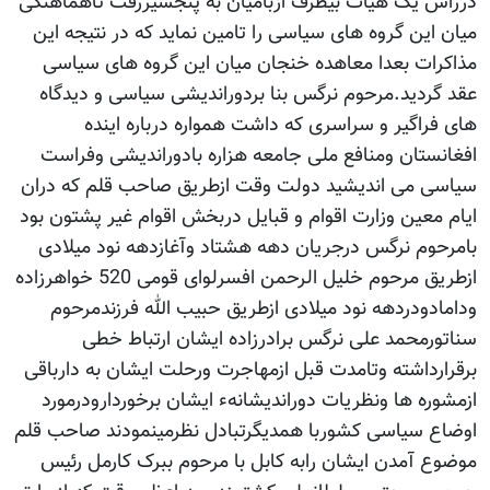
درراس یک هیات بیطرف ازبامیان به پنجشیررفت تاهماهنگی
میان این گروه های سیاسی را تامین نماید که در نتیجه این
مذاکرات بعدا معاهده خنجان میان این گروه های سیاسی
عقد گردید.مرحوم نرگس بنا بردوراندیشی سیاسی و دیدگاه
های فراگیر و سراسری که داشت همواره درباره اینده
افغانستان ومنافع ملی جامعه هزاره بادوراندیشی وفراست
سیاسی می اندیشید دولت وقت ازطریق صاحب قلم که دران
ایام معین وزارت اقوام و قبایل دربخش اقوام غیر پشتون بود
بامرحوم نرگس درجریان دهه هشتاد وآغازدهه نود میلادی
ازطریق مرحوم خلیل الرحمن افسرلوای قومی 520 خواهرزاده
ودامادودردهه نود میلادی ازطریق حبیب الله فرزندمرحوم
سناتورمحمد علی نرگس برادرزاده ایشان ارتباط خطی
برقرارداشته وتامدت قبل ازمهاجرت ورحلت ایشان به دارباقی
ازمشوره ها ونظریات دوراندیشانهء ایشان برخوردارودرمورد
اوضاع سیاسی کشوربا همدیگرتبادل نظرمینمودند صاحب قلم
موضوع آمدن ایشان رابه کابل با مرحوم ببرک کارمل رئیس