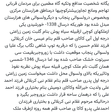
یگانه شخصیت مدافع وتکیه گاه مطمین برای مردمان قربانی
تهاجم ومانع تجاوزبیشترکوچیها درمناطق هزارستان مرکزی
وبخصوص درولسوالی پنجاب و دیگرولسوالی های هزارستان
مبدل شده بود طوریکه درسال 1338- خورشیدی یکی
ازملکهای کوچی ازقبیله سیاه پوش بنام گلبت زمین زراعتی
درجه اول آبی کاکای صاحب قلم بنام عیسی خان کربلائی
فرزند غلام حسین را که درقریه توپ شاهی تگاب برگ علیا ی
ولسوالی پنجاب موقعیت داشت با زوروجبربقیمت سی
سیرتوت خشک صاحب شده بود اما درسال 1346-شمسی
همان گلبت نام ملک کوچی قبیله سیاه پوش نظربه نفوذ
وتاثیریکه بالای ولسوال محل داشت میخواست زمین زراعتی
درجه اول پدری صاحب قلم بنام غلام نبی کربلائی فرزند احمد
علی ولدیت خیرالله وکاکای دومیش بنام بختیاری فرزند احمد
علی را که درهمان ساحه قرار داشت بزوروجبر بگیرد و
درحالیکه مرحوم غلام نبی کربلائی و بختیاری فرزندان
احمدعلی پدرو کاکا ی صاحب قلم همه روزه ازطرف ملک