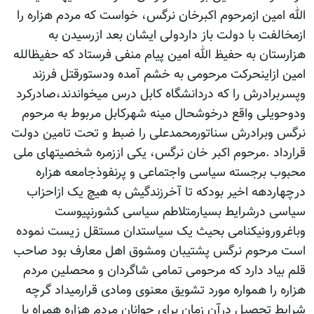
الله امین ازمرحوم اکبرخان نرگس، خواست که مردم هزاره را
ازمخالفت با دولت باز داردولی ایشان بعد ازرسیدن به
هزارستان به حفیظ الله امین پیام منفی فرستاد که حفیظالله
امین ازاینحرکت مرحومی به خشم آمده ودستورقتل فرزند
وپسربرادرش را که دردانشگاه کابل درس میخواندند،صادرکرد
ودوحویلی واقع درخوشحال مینه شهرکابل مربوط به مرحوم
نرگس وبرادرش سناتورمحمدعلی را ضبط و تحت تامین دولت
قرارداد .مرحوم اکبر خان نرگس، یکی اززمره شخصیتهای ملی
محبوب برجسته سیاسی واجتماعی و پرنفوذجامعه هزاره
درچهاردهه اخیر بودکه تا آخرزندگیش به هیچ یک ازاحزاب
سیاسی درشرایط بسیارمتلاطم سیاسی کشورنپیوست
وباغرورونیکنامی بحیث یک سیاستدان مستقل زیست نموده
است مرحوم نرگس پشتیبان ومشوق اهل معارف بود صاحب
قلم بیاد دارد که مرحومی تمامی شاگردان و محصلین مردم
هزاره را همواره مورد تشویق معنوی ومادی قرارمیداد گرچه
شرایط تحصیل درآن زمان برای جوانان مردم هزاره همراه با