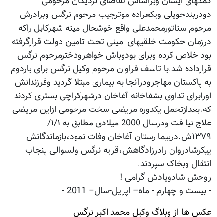
کمکهای ایشان وبراساس تقاضای نزدیکان مرحومی
دودربندحویلی ویکعراده موترجیب مرحوم نرگس وبرادرش
مرحوم سناتورمحمدعلی واقع خوشحال مینه شهرکابل راکه
درزمان حکومت خلقیهای امینی تحت تامین دولت قرارگرفته
بود خلاص کرده وبرای بودوباش خواهرودخترمرحوم نرگس
قرارداده شد.با تاسف فراوان مرحوم وکیل نرگس برای باردوم
به پاکستان مهاجرودرآنجا به بیماری مبتلا گردید وفرزندانش
اورابرای تداوی بشفاخانه آغاخان درشهرکراچی بستری کردند
که،بعدازتحمل یکدوره مریضی سخت مرحومی ازاین مریضی
علاج نیا فت ودرسال 2000 میلادی مطابق به ۱/۱/
۱۳۷۹ش.دربیما رستان آغاخان وفات نمود،بازماندگانش
پیکرشادروان رادرزادگاهش،قریه نرگس ولسوالی پنجاب
انتقال وبخاک سپردند.
روحش شادویادش گرامی !
- بیست و چهارم - ماه– اپریل-سال– 2011 -
عکس ها از وبلاگ وکیل محمد اکبر نرگس