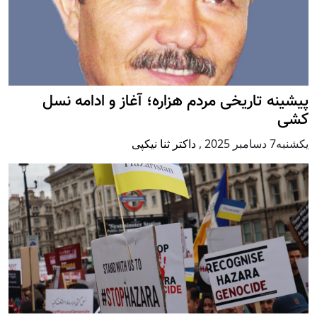
پيشينه تاريخی مردم هزاره؛ آغاز و ادامه نسل
کشی
يكشنبه7 دسامبر 2025
,
داکتر ثنا نیکپی