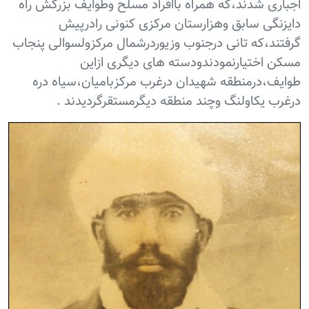
اجباری شدند،که همراه باافراد مسلح وطوایف بزرگش راه
دایزنگی سابق وهزارستان مرکزی کنونی رادرپیش
گرفتند،که تانی درجنوب وزیوردرشمال مرکزولسوالی پنجاب
مسکن اختیارنمودندودسته های دیگری ازاین
طوایف،درمنطقه شهیدان درغرب مرکزبامیان،سیاه دره
درغرب یکاولنگ وچند منطقه دیگرمستقرگردیدند .