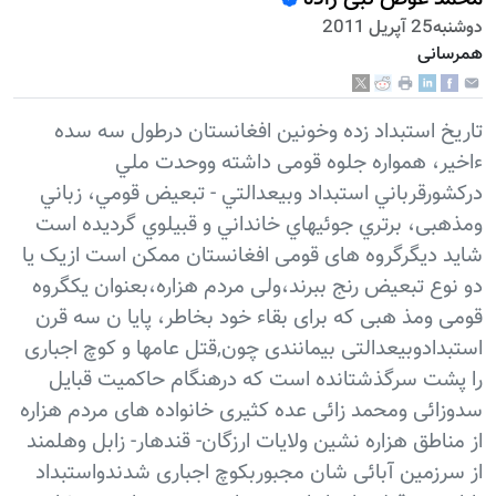
دوشنبه25 آپریل 2011
همرسانی
تاریخ استبداد زده وخونین افغانستان درطول سه سده
ءاخیر، همواره جلوه قومى داشته ووحدت ملي
درکشورقرباني استبداد وبيعدالتي - تبعيض قومي، زباني
ومذهبی، برتري جوئيهاي خانداني و قبيلوي گردیده است
شاید دیگرگروه های قومی افغانستان ممکن است ازیک یا
دو نوع تبعیض رنج ببرند،ولی مردم هزاره،بعنوان یکگروه
قومی ومذ هبی که برای بقاء خود بخاطر، پایا ن سه قرن
استبدادوبیعدالتی بیمانندی چون,قتل عامها و کوچ اجباری
را پشت سرگذشتانده است که درهنگام حاکمیت قبایل
سدوزائی ومحمد زائی عده کثیری خانواده های مردم هزاره
از مناطق هزاره نشین ولایات ارزگان- قندهار- زابل وهلمند
از سرزمین آبائی شان مجبوربکوچ اجباری شدندواستبداد