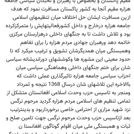
مقیم پاکستان و بخصوص با رهبران و نخبگان سیاسی جامعه
هزاره مقیم آنجا به کشور پاکستان مسافرت نمود که هدف
ازین مسافرت ایشان حل اختلاف میان تنظیمهای اسلامی
جامعه هزاره درخارج و داخل کشورفعالیتهایش را متمرکزکرده
بود و تلاش داشت تا به جنگهای داخلی درهزارستان مرکزی
خاتمه دهد ورهبران جهادی مردم هزاره را برای تفاهم
وهمبستگی میان همدیگرشان تشویق و ترغیب میکرد که تا
حدود معینی این مشوره ها وکوششهای دوراندیشانه سیاسی
شان برای ختم جنگهای داخلی وهماهنگی سیاسی میان
احزاب سیاسی جامعه هزاره تاثیرگذاری عملی داشت که
باالاخره این تلاشهای شان درسال 1368 نتیجه و ثمرداد
ومنجر به تاسیس حزب وحدت اسلامی افغانستان متشکل از
تمامی تنظیم های اسلامی مردم هزاره گردید مرحوم نرگس
نزد شهید مزاری از احترامی خاصی برخورداربود و بدینترتیب
بعد ازتاسیس حزب وحدت مرحوم نرگس جهت تامین صلح و
ثبات و همبستگی ملی میان اقوام گوناگون افغانستا ن