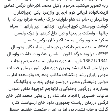
رابه تصویر میکشید.مرحوم وکیل محمد.اکبرخان نرگس نمادی
ازیکخانواده قربانی کوچ اجباری واززمرهءیکی ازمیراثداران
وداعیداران خانواده هاو طوایف بزرگ جامعه هزاره بود که با
گوشت وپوستش کوچ اجباری– زندانها– تیر بارانها – سیاه
چالها - واسکت بریدنها و تیل داغ کردنها را درک ولمس
میکرد.مرحوم وکیل محمد.اکبر خان نرگس،درسال
۱۳۳۲نماینده مردم دایکندی درمجلس نمایندگان ودرسال
۱۳۴۳، درلویه جرگه قانون اساسی ،عضویت داشت وازسال
1341 تا 1352 ش. سه دوره بعنوان نماینده مردم پنجاب
درپارلمان انتخاب شد ودرین دوره های شورای ملی خدمات
مهمی رابرای رشد وانکشاف مکاتب ومعارف وتوسعهء ادارات
دولتی وفرهنگی محلی درولسوالیهای پنجاب و یگاولنگ
ومبارزه با زورگویی وجلوگیری ازتهاجم کوچیها،ملغی نمودن
مالیات خسبری را انجام داد.شاد روان وکیل محمد اکبر خان
نرگس درزمان ریاست جمهوری داود خان ازسیاست کناره
گرفت و خانه نشین بود اما در زمان حکومت خلقیها حفیظ