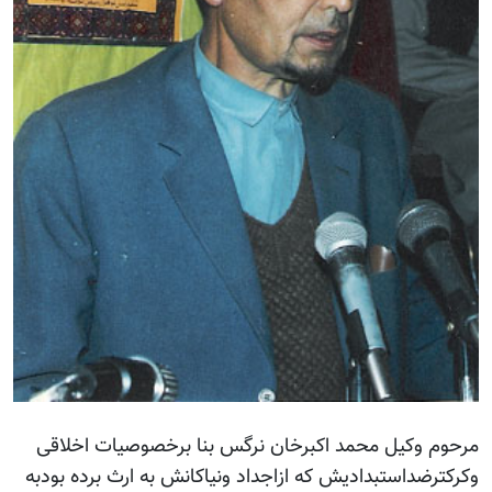
مرحوم وکیل محمد اکبرخان نرگس بنا برخصوصیات اخلاقی
وکرکترضداستبدادیش که ازاجداد ونیاکانش به ارث برده بودبه