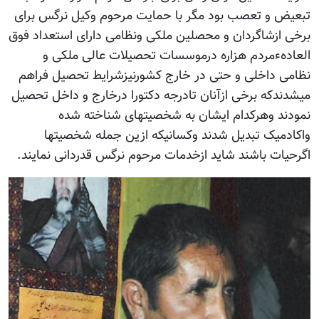
تبعیض و تعصب بود مگر با حمایت مرحوم وکیل نرگس برای
برخی ازشاگردان و محصلین ملکی ونظامی دارای استعداد فوق
العادهءمردم هزاره درموسسات تحصیلات عالی ملکی و
نظامی داخلی و حتی در خارج کشورنیزشرایط تحصیل فراهم
میشدندکه برخی ازآنان تادرجه دکتورا درخارج و داخل تحصیل
نمودند وهرکدام ایشان به شخصیتهای شناخته شده
واکادمیک تبدیل شدند وکسانیکه ازین جمله شخصیتها
اگرحیات باشند شاید ازخدمات مرحوم نرگس قدردانی نمایند.