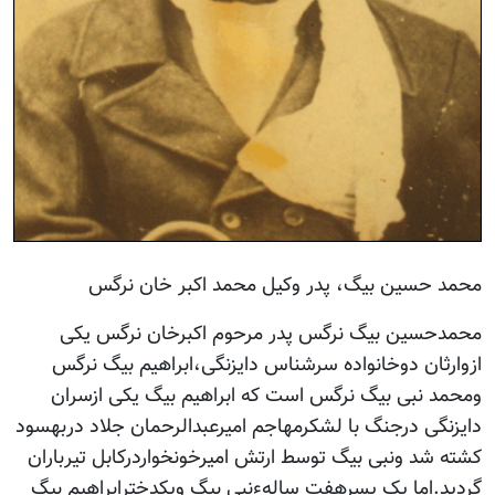
محمد حسین بیگ، پدر وکیل محمد اکبر خان نرگس
محمدحسین بیگ نرگس پدر مرحوم اکبرخان نرگس یکی
ازوارثان دوخانواده سرشناس دایزنگی،ابراهیم بیگ نرگس
ومحمد نبی بیگ نرگس است که ابراهیم بیگ یکی ازسران
دایزنگی درجنگ با لشکرمهاجم امیرعبدالرحمان جلاد دربهسود
کشته شد ونبی بیگ توسط ارتش امیرخونخواردرکابل تیرباران
گردید.اما یک پسرهفت سالهءنبی بیگ ویکدخترابراهیم بیگ