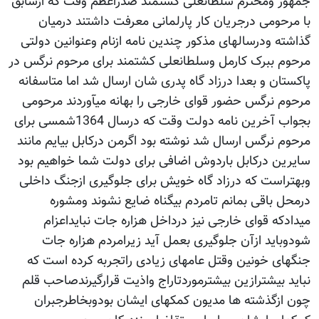
جمهور ومحترم سلطانعلی کشتمند صدراعظم وقت که ازسابق
با مرحومی درجریان کار پارلمانی معرفت داشتند درمیان
گذاشته ودرسالهای مذکور چندین نامه ازنام وعنوانین دولتی
مرحوم ببرک کارمل وسلطانعلی کشتمند برای مرحوم نرگس در
پاکستان و بعدا درزاد گاه پدری شان ارسال شد اما متاسفانه
مرحوم نرگس حضور قوای خارجی را بهانه میآوردند مرحومی
بجواب آخرین نامه دولت وقت که درسال 1364شمسی برای
مرحوم نرگس ارسال شد نوشته بود اگرمن درکابل بیایم مانند
سایرین درکابل باردوش اضافی برای دولت شما خواهیم بود
وبهتراست که درزاد گاه خویش برای جلوگیری ازجنگ داخلی
درمحل باقی بمانم تامردم بیگناه ضایع نشوند ومشوره
میدادکه قوای خارجی نیز درداخل هزاره جات نبایداعزام
شودوباید ازآن جلوگیری بعمل آید زیرامردم هزاره جات
جنگهای خونین وقتل عامهای زیادی راتجربه کرده است که
نباید بیشترازین بیشترموردتاراج واذیت قرارگیرندصاحب قلم
چون ازگذشته ها مدیون کمکهای ایشان بودوبخاطرجبران