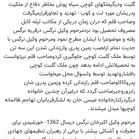
گلبت ودیگرملکهای کوچی سیاه پوش بخاطر دفاع از ملکیت
پدریشان مورد لت و کوب - تهدید و تجاوزقرارمیگرفت
وصاحب قلم که دران زمان دریکی از مکاتب لیله کابل
مصروف تحصیل بود نزدمرحوم وکیل نرگس درقریه نرگس
رفته و موضوعرا با ایشان مطرح نمود ومرحوم وکیل نرگس با
جدیت تمام ازغصب زمین پدری واززندانی شدن این سه تن
توسط ملک گلبت کوچی جلوگیری کردوصاحب قلم نیزتوانست
به تحصیلاتش ادامه بدهد چون ملک گلبت کوچی
بافشاروتهدید توسط ولسوال محل میخواست
پدروکاکاوصاحب قلم رازندانی کرده وزمین پدری شان
رابزوروجبرصاحب گردد.که درغیرآن چندین خانواده
دیگردرکنارخانواده عیسی خان به لشکرقربانیان تهاجم ظالمانه
کوچیها مبدل میشدند.
مرحوم وکیل اکبرخان نرگس درسال 1362- خورشیدی برای
معرفت و آشنائی بیشتر با برخی از رهبران تنظیمهای جهادی