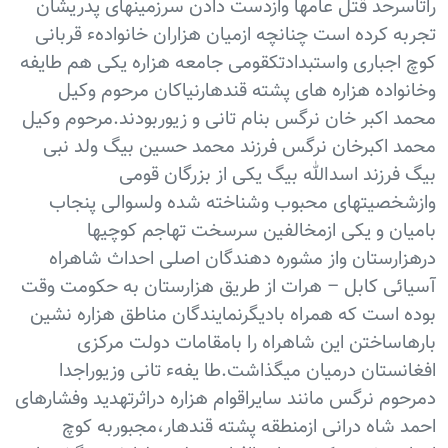
راتاسرحد قتل عامها وازدست دادن سرزمینهای پدریشان
تجربه کرده است چنانچه ازمیان هزاران خانوادهء قربانی
کوچ اجباری واستبدادتکقومی جامعه هزاره یکی هم طایفه
وخانواده هزاره های پشته قندهارنیاکان مرحوم وکیل
محمد اکبر خان نرگس بنام تانی و زیوربودند.مرحوم وکیل
محمد اکبرخان نرگس فرزند محمد حسین بیگ ولد نبی
بیگ فرزند اسدالله بیگ یکی از بزرگان قومی
وازشخصیتهای محبوب وشناخته شده ولسوالی پنجاب
بامیان و یکی ازمخالفین سرسخت تهاجم کوچیها
درهزارستان واز مشوره دهندگان اصلی احداث شاهراه
آسیائی کابل – هرات از طریق هزارستان به حکومت وقت
بوده است که همراه بادیگرنمایندگان مناطق هزاره نشین
بارهاساختن این شاهراه را بامقامات دولت مرکزی
افغانستان درمیان میگذاشت.طا یفهء تانی وزیوراجدا
دمرحوم نرگس مانند سایراقوام هزاره دراثرتهدید وفشارهای
احمد شاه درانی ازمنطقه پشته قندهار،مجبوربه کوچ