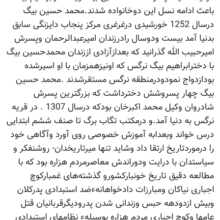
باعث ادامه نسل این دوخانواده شدند.محمد حسین بیگ
درسال 1252 خورشیدی درغرغری مرکز پنجاب دایزنگی سابق
بدنیا آمد بیست ودوسال رادرزندان امیرعبدالرحمان وپسرش
امیرحبیب الله گذرانید که بعدازآزادی اززندان محمدحسین بیگ
با دخترابراهیم بیگ نرگس که اونیزهمزمان با او اسیرشده
بودازدواج نمودودرمنطقه نرگس مستقرشدند .محمد حسین
بیگ چهار پسروشش دخترداشت که بزرگترین پسرش
شادروان وکیل محمد اکبرخان بودکه درسال 1307 . در قریه
نرگس به دنیا آمد.و درمکتب تگاب برگ تا صنف ششم ابتدایی
درس خواند وبعدابه آموزش خصوصی روی آورد وآگاهی خود
را درموردتاریخ ارتقا داد وشاید تنها میرتاریخدان- روشنفکر و
سیاستدان با درایت ودوراندش معاصرمردم هزاره بود که با
مطالعه دقیق تاریخ خونبارکشورو گذشته‌های غمبارکوچ
اجباری نیاکان ومبارزات دادخواهانهءضد استبدادی پدرکلان
وبیش ازدودهه حبس وزندانی شدن پدرودیگرقربانیان قتل
عامها وکوچ اجباری مردم هزاره بوسیلهء نظامهای استبدادی