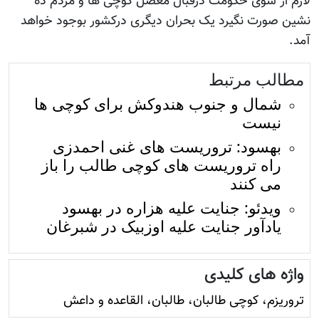
لازم از سوی حکومت درقبال معضل کوچی ها و مردم ده
نشین صورت نگیرد یک بحران دیگری درکشور بوجود خواهد
آمد.
مطالب مرتبط
شمال و جنوب هندوکش برای کوچی ها
نیست
بهسود: تروریست های غنی احمدزی
راه تروریست های کوچی طالب را باز
می کنند
ویدئو: جنایت علیه هزاره در بهسود
یادآور جنایت علیه اوزبیک در شبرغان
واژه های کلیدی
تروريزم، کوچی طالبان، طالبان، القاعده و داعش