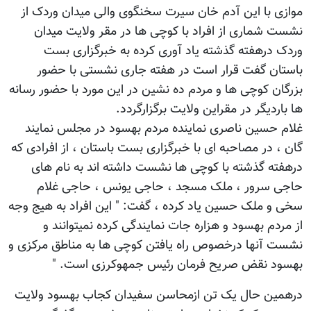
موازی با این آدم خان سیرت سخنگوی والی میدان وردک از
نشست شماری از افراد با کوچی ها در مقر ولایت میدان
وردک درهفته گذشته یاد آوری کرده به خبرگزاری بست
باستان گفت قرار است در هفته جاری نشستی با حضور
بزرگان کوچی ها و مردم ده نشین در این مورد با حضور رسانه
ها باردیگر در مقراین ولایت برگزارگردد.
غلام حسین ناصری نماینده مردم بهسود در مجلس نمایند
گان ، در مصاحبه ای با خبرگزاری بست باستان ، از افرادی که
درهفته گذشته با کوچی ها نشست داشته اند به نام های
حاجی سرور ، ملک مسجد ، حاجی یونس ، حاجی غلام
سخی و ملک حسین یاد کرده ، گفت: " این افراد به هیج وجه
از مردم بهسود و هزاره جات نمایندگی کرده نمیتوانند و
نشست آنها درخصوص راه یافتن کوچی ها به مناطق مرکزی و
بهسود نقض صریح فرمان رئیس جمهوکرزی است. "
درهمین حال یک تن ازمحاسن سفیدان کجاب بهسود ولایت