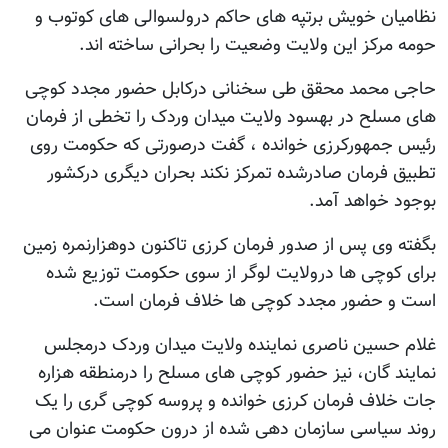
نظامیان خویش برتپه های حاکم درولسوالی های کوتوب و
حومه مرکز این ولایت وضعیت را بحرانی ساخته اند.
حاجی محمد محقق طی سخنانی درکابل حضور مجدد کوچی
های مسلح در بهسود ولایت میدان وردک را تخطی از فرمان
رئیس جمهورکرزی خوانده ، گفت درصورتی که حکومت روی
تطبیق فرمان صادرشده تمرکز نکند بحران دیگری درکشور
بوجود خواهد آمد.
بگفته وی پس از صدور فرمان کرزی تاکنون دوهزارنمره زمین
برای کوچی ها درولایت لوگر از سوی حکومت توزیع شده
است و حضور مجدد کوچی ها خلاف فرمان است.
غلام حسین ناصری نماینده ولایت میدان وردک درمجلس
نمایند گان، نیز حضور کوچی های مسلح را درمنطقه هزاره
جات خلاف فرمان کرزی خوانده و پروسه کوچی گری را یک
روند سیاسی سازمان دهی شده از درون حکومت عنوان می