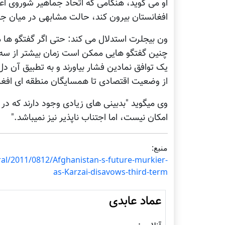
او می گوید، هنگامی که اتحاد جماهیر شوروی اعلام
افغانستان بیرون کند، حالت مشابهی در میان جن
ون بیجلرت استدلال می کند: حتی اگر گفتگو ها مت
چنین گفتگو هایی ممکن است زمان بیشتر از سه س
یک توافق نمادین فشار بیاورند و به تطبیق آن دل
از وضعیت اقتصادی تا همسایگان منطقه ای افغان
وی میگوید "بدبینی های زیادی وجود دارند که در 
امکان نیست، اما اجتناب ناپذیر نیز نمیباشد."
منبع:
al/2011/0812/Afghanistan-s-future-murkier-
as-Karzai-disavows-third-term
عماد عابدی