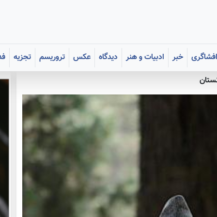
فشاگری
خبر
ادبیات و هنر
دیدگاه
عکس
تروریسم
تجزیه
فد
نستان