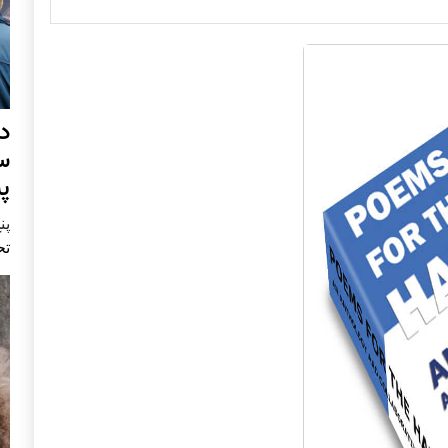
د
س
پ
پنج 
تح