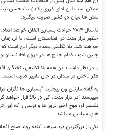
آن هم سه سال پیش از انتخابات قناعت کسانی را 
ممکن است این ادای کرزی یک ژست حسن نیت به 
تنش ها میان دو کشور صورت میگیرد.
تا سال ۲۰۱۴ حوادث بسیاری اتفاق خواهد اف
حظور دراز مدت در افغانستان است، تا آن زمان 
خواهند شد. بلا تکلیفی عمده دیگر این است که آ
چنین شود، کدام جناح ها در درون افغانستان و 
با در نظر داشت این همه بلا تکلیفی، نخبگان اف
فکر تاختن در میدان در حال تغییر قدرت استند.
به گفته مارتین ون بیجلرت "بسیاری ها نگران فر
میپرسند "در دراز مدت، کی در بالا قرار خواهد گر
تفسیر او، موج اخیر ترور ها و ترسی را که این ت
های سیاسی میباشد.
یکی از بزرگترین درد سرها، آینده روند صلح افغ