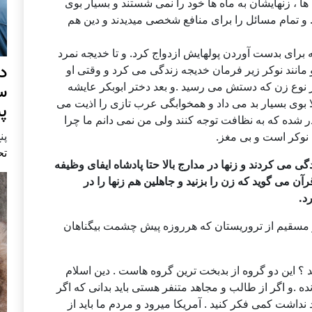
ها ، زنهایشان به ماه ها خود را نمی شستند و بسیار بوی
. و تمام مسائل را برای منافع شخصی میدیدند و دین هم
برای بدست آوردن پولهایش ازدواج کرد. و تا خدیجه نمرد
د
 مانند نوکر زیر فرمان خدیجه زندگی می کرد و وقتی او
 ازدواج کرد .از هر نوع زن که دستش می رسید .و بعد دختر ابوبکر عایشه
س
رای اینکه دختر 7 سال به بالا بوی بسیار بد می داد و همخوابگی عرب تازی را اذیت می
پ
در شده که به نظافت توجه کنند ولی من نمی دانم ما چرا
پنج 
نوکر است و بی مغز.
تح
کاخها زندگی می کردند و زنها در مدارج بالا حتا پادشاه ایفای وظیفه
ن می گوید که زن را بزنید و جاهلین هم زنها را در
د.
 مسقیم از تروریستان که هرروزه پیش چشمت بیگناهان
 این دو گروه از بدبخت ترین گروه هاست . دین اسلام
 .و اگر از طالب و مجاهد متنفر هستی باید بدانی که اگر
نداشت کمی فکر کنید . آمریکا میرود و مردم ما باید از