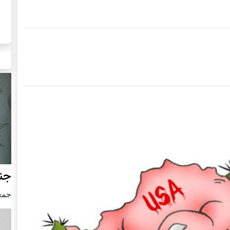
جنگ
جمعه24 جون