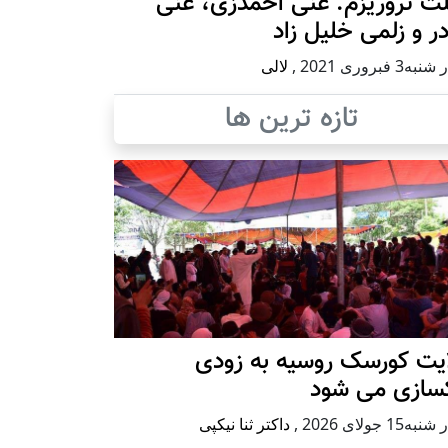
ث تروریزم: غنی احمدزی، غنی
در و زلمی خلیل زاد
ه3 فبروری 2021
,
لالی
تازه ترین ها
ایت کورسک روسیه به زودی
کسازی می شود
ه15 جولای 2026
,
داکتر ثنا نیکپی