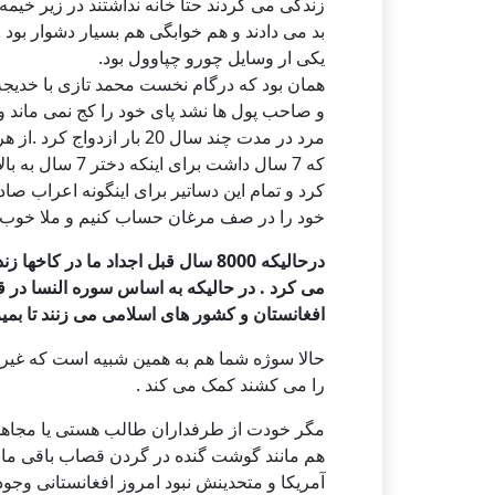
زندگی می کردند حتا خانه نداشتند در زیر خیمه 
بد می دادند و هم خوابگی هم بسیار دشوار بود 
یکی ار وسایل چورو چپاوول بود.
همان بود که درگام نخست محمد تازی با خدیجه 
و صاحب پول ها نشد پای خود را کج نمی ماند و
مرد در مدت چند سال 20 بار
که 7 سال داشت ب
کرد و تمام این دساتیر برای اینگونه اعراب صا
خود را در صف مرغان حساب کنیم و ملا خوب 
درحالیکه 8000 سال قبل اجداد ما در 
می کرد . در حالیکه به اساس سوره النسا در قرآ
افغانستان و کشور های اسلامی می زنند تا بمیر
حالا سوژه شما هم به همین شبیه است که غیر
را می کشند کمک می کند .
مگر خودت از طرفداران طالب هستی یا مجاهد ؟
هم مانند گوشت گنده در گردن قصاب باقی مانده
آمریکا و متحدینش نبود امروز افغانستانی وجود 