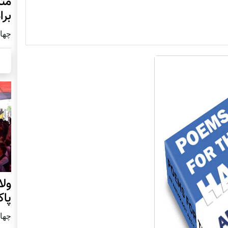
مثل
برا
چهار شنب
ول
پا
چهار شنب