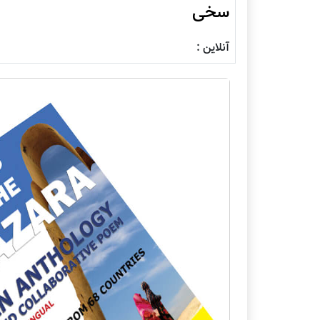
سخی
آنلاین :