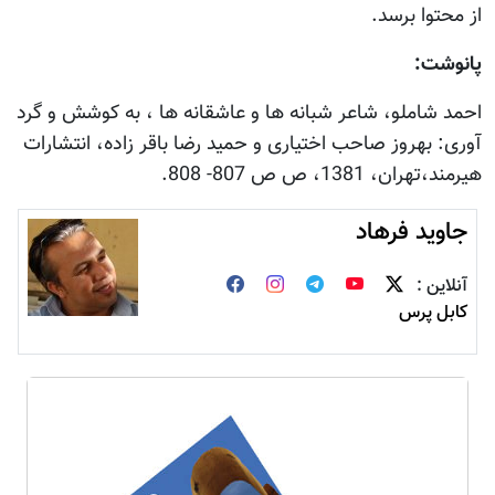
از محتوا برسد.
پانوشت:
احمد شاملو، شاعر شبانه ها و عاشقانه ها ، به کوشش و گرد
آوری: بهروز صاحب اختیاری و حمید رضا باقر زاده، انتشارات
هیرمند،تهران، 1381، ص ص 807- 808.
جاويد فرهاد
آنلاین :
کابل پرس