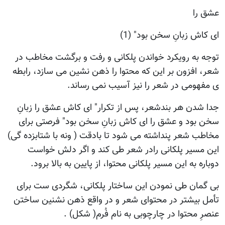
عشق را
ای کاش زبانِ سخن بود" (1)
توجه به رویکرد خواندن پلکانی و رفت و برگشت مخاطب در
شعر، افزون بر این که محتوا را ذهن نشین می سازد، رابطه
ی مفهومی در شعر را نیز آسیب نمی رساند.
جدا شدن هر بندشعر، پس از تکرار" ای کاش عشق را زبانِ
سخن بود و عشق را ای کاش زبانِ سخن بود" فرصتی برای
مخاطب شعر پنداشته می شود تا بادقت ( ونه با شتابزده گی)
این مسیر پلکانی رادر شعر طی کند و اگر دلش خواست
دوباره به این مسیر پلکانی محتوا، از پایین به بالا برود.
بی گمان طی نمودن این ساختار پلکانی، شگردی ست برای
تأمل بیشتر در محتوای شعر و در واقع ذهن نشنین ساختن
عنصرِ محتوا در چارچوبی به نام فُرم( شکل) .