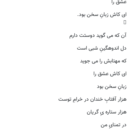
عشق را
ای کاش زبانِ سخن بود.

آن که می گوید دوستت دارم
دل اندوهگینِ شبی است
که مهتابش را می جوید
ای کاش عشق را
زبانِ سخن بود
هزار آفتابِ خندان در خرامِ توست
هزار ستاره یِ گریان
در تمنایِ من