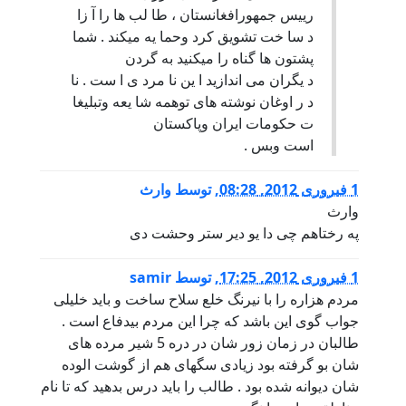
رییس جمهورافغانستان ، طا لب ها را آ زا
د سا خت تشویق کرد وحما یه میکند . شما
پشتون ها گناه را میکنید به گردن
د یگران می اندازید ا ین نا مرد ی ا ست . نا
د ر اوغان نوشته های توهمه شا یعه وتبلیغا
ت حکومات ایران وپاکستان
است وبس .
1 فبروری 2012, 08:28
,
توسط
وارث
وارث
په رختاهم چی دا یو دیر ستر وحشت دی
1 فبروری 2012, 17:25
,
توسط
samir
مردم هزاره را با نیرنگ خلع سلاح ساخت و باید خلیلی
جواب گوی این باشد که چرا این مردم بیدفاع است .
طالبان در زمان زور شان در دره 5 شیر مرده های
شان بو گرفته بود زیادی سگهای هم از گوشت الوده
شان دیوانه شده بود . طالب را باید درس بدهید که تا نام