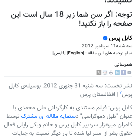
کشیدند!
توجه: اگر سن شما زیر 18 سال است این
صفحه را باز نکنید!
کابل پرس
سه شنبه11 سپتامبر 2012
تمام ترجمه هاى اين مقاله :
]
English
[
[فارسى]
همرسانی
نشر نخست: سه شنبه 31 جنوری 2012, بوسيله‌ى کابل
?
پرس
| افغانستان پرس
کابل پرس: فیلم مستندی به کارگردانی علی محمدی با
عنوان "طبل دموکراسی" د
ستمایه مقاله ای مشترک
توسط
کامران میرهزار سردبیر کابل پرس و خانم ویکی رایلی فعال
حقوق بشر از استرالیا شده تا بار دیگر نسبت به جنایات