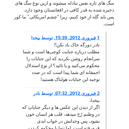
سگ های تازه نفس تبادله میشوند و ازین نوع سگ های
ذخیره شده به قدر کافی در افغانستان وجود دارد.
پس باید گله از خود کنیم، زیرا "چشم امریکائی" ما کور
است.
1 فبروری 2012, 15:39
,
توسط
بیخدا
نادر دورگه خاک باد نکن!!
مطلب درباره جنایت کوچی‌ها است و شما
سرانجام روشن نکردید که این جنایات را
محکوم می‌کنید و یا تائید؟ از نوع استدلال
احمقانه ای شما پیدا است که در صدد
توجیه این جنایات هولناک هستید!
2 فبروری 2012, 07:32
,
توسط
نادر
بیخدا،
اگر از دیدن این عکس ها و دیگر جنایاتِ که
در وطنم رُخ میدهد، قلب هر انسان خون
نشود، پس وجدانش در خواب ابدی
فرورفته است. اما تنها با محکوم کردن،