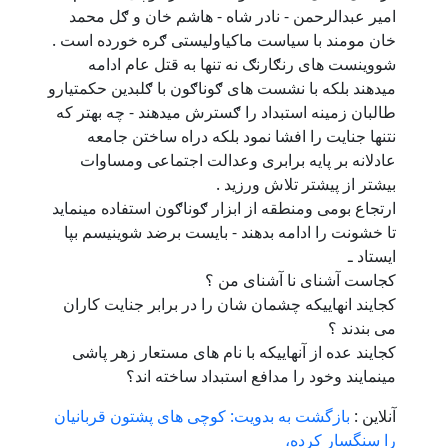
امیر عبدالرحمن - نادر شاه - هاشم خان و ګل محمد
خان مومند با سیاست ماکیاولیستی ګره خورده است .
شووینست های رنګارنګ نه تنها به قتل عام ادامه
میدهند بلکه با نشست های ګوناګون با ګلبدین حکمتیارو
طالبان زمینه استبداد را ګسترش میدهند - چه بهتر که
نتنها جنایت را افشا نمود بلکه دراه ساختن جامعه
عادلانه بر پایه برابری وعدالت اجتماعی ومساوات
بیشتر از پیشتر تلاش ورزید .
ارتجاع بومی ومنطقه از ابزار ګوناګون استفاده مینماید
تا خشونت را ادامه بدهند - بایست برضد شوینیسم بپا
ایستاد ـ
کجاست آشنای نا آشنای من ؟
کجایند انهاییکه چشمان شان را در برابر جنایت کاران
می بندند ؟
کجایند عده از آنهاییکه با نام های مستعار زهر پاشی
مینمایند وخود را مدافع استبداد ساخته اند؟
آنلاین :
بازگشت به بدویت: کوچی های پشتون قربانیان
را سنگسار کرده،