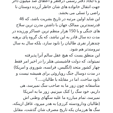
و با ایجاد دفتر رسمی درقطر و اعطای صد میلیون دالر
جهت انتقال خانواده های شان خاطر آزرده دوستان نا
راضی را تسلی می بخشد.
این شاید اولین مرتبه در تاریخ بشریت باشد، که 46
قدرتمندترین ممالک جهان با داشتن مدرن ترین سلاح
های جنگی و با 150 هزار منظم ترین عساکر ورزیده در
مدت ده سال قادر به این نباشد، که یک گروه پای برهنه
چندهزار نفری طالبان را نابود سازد، بلکه سال به سال
نیرومندتر هم شود.
این منطق یست که هیچ عقل سالم آنرا پذیرفته
نمیتواند، که دولت فاشیستی هتلر را در اخیر امر فقط
چهار کشور متحد (انگلیس، فرانسه، شوروی و امریکا)
در مدت دوسال جنگ رویاروئی برای همیشه نیست و
نابود ساخت. اما در مقابله با طالبان.....؟
متأسفانه چون زور ما به صاحب سگ نمیرسد، هی
داریم، خود سگ را کتک میزنیم. زور ما به امریکا
نمیرسد، تمام مبارزه ما علیه سگهای وطنی اش
(طالبان ودارودسته کرزی) به هدر میرود، غافل ازینکه،
سگ ها هرزمان یکه تاریخ مصرف شان گذشت، مقابل