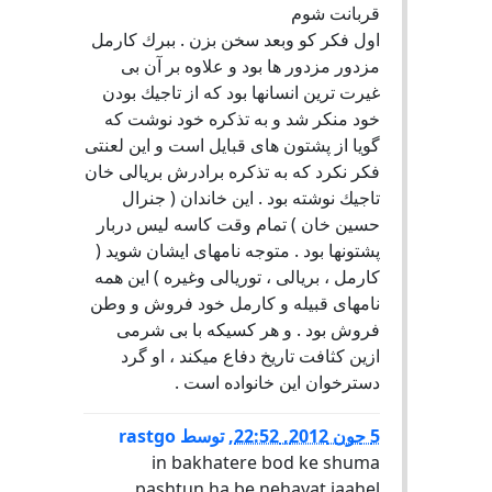
قربانت شوم
اول فكر كو وبعد سخن بزن . ببرك كارمل
مزدور مزدور ها بود و علاوه بر آن بی
غیرت ترین انسانها بود كه از تاجیك بودن
خود منكر شد و به تذكره خود نوشت كه
گویا از پشتون های قبایل است و این لعنتی
فكر نكرد كه به تذكره برادرش بریالی خان
تاجیك نوشته بود . این خاندان ( جنرال
حسین خان ) تمام وقت كاسه لیس دربار
پشتونها بود . متوجه نامهای ایشان شوید (
كارمل ، بریالی ، توریالی وغیره ) این همه
نامهای قبیله و كارمل خود فروش و وطن
فروش بود . و هر كسیكه با بی شرمی
ازین كثافت تاریخ دفاع میكند ، او گرد
دسترخوان این خانواده است .
5 جون 2012, 22:52
,
توسط
rastgo
in bakhatere bod ke shuma
pashtun ha be nehayat jaahel