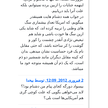
اینهمه جنایات را ازبین برده نمیتوانم، بلکه
علت آنرا باید دریابیم.
در جواب همه دشنام هایت همینقدر
میگویم، که امریکا تعدادِ بیشماری سگ
های وطنی را تربیه کرده اند، که شاید یکی
ازین سگ ها خودت باشی و شاید هم
تبعیض نژادی آنقدر چشمت را کور و
گوشت را کر ساخته باشد، که حتی مقابل
نام یک فرد حساسیت نشان میدهی. بدان
که کینه مقابل دیگران مانند شمشیر دو دَم
است، که یک دَم آن همیشه متوجه خود ما
میباشد.
2 فبروری 2012, 12:09
,
توسط
بیخدا
بیسواد دورگه کجای پیام من دشنام بود!؟
لابد می‌خواهی بگویی که علت کوچی گری
هم آمریکایی‌ها است بلی؟