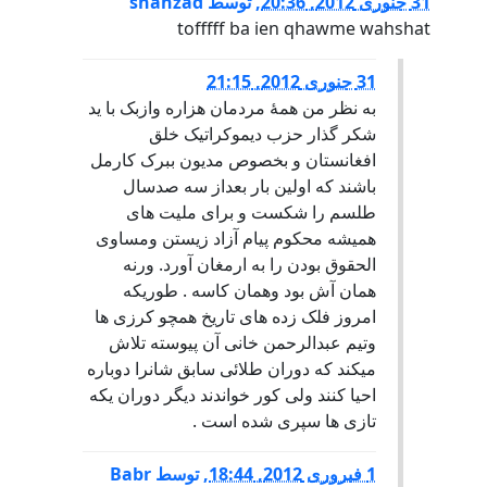
31 جنوری 2012, 20:36
,
توسط
shahzad
tofffff ba ien qhawme wahshat
31 جنوری 2012, 21:15
به نظر من همۀ مردمان هزاره وازبک با ید
شکر گذار حزب دیموکراتیک خلق
افغانستان و بخصوص مدیون ببرک کارمل
باشند که اولین بار بعداز سه صدسال
طلسم را شکست و برای ملیت های
همیشه محکوم پیام آزاد زیستن ومساوی
الحقوق بودن را به ارمغان آورد. ورنه
همان آش بود وهمان کاسه . طوریکه
امروز فلک زده های تاریخ همچو کرزی ها
وتیم عبدالرحمن خانی آن پیوسته تلاش
میکند که دوران طلائی سابق شانرا دوباره
احیا کنند ولی کور خواندند دیگر دوران یکه
تازی ها سپری شده است .
1 فبروری 2012, 18:44
,
توسط
Babr