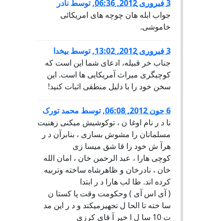
3 فبروری 2012, 06:36
,
توسط
نادر
جواب ابله هان چوچه های امریکائی
خاموشی.
3 فبروری 2012, 13:02
,
توسط
بیخدا
جناب خر قبیله، ادعای شما این است که
کوچیگری میراث آمریکایی ها است. این
سخن خود را با دلیل منطقی اثبات کنید!
6 جون 2012, 06:08
,
توسط
محمد تورک
نا د ر نام اوغا ن ، توکوشیش میکنی زهنیت
مسلمانان را مشوش بسازی ، بنابرآن د ر
هرآ ش خود را قا شق میسا زی
کوچی هارا ، عبد الرحمن خان ، امان الله
خان ، نادرخان و ظاهرشاه ساخته وتربیه
کرده اند. طا لب هارا د ر ابتدا
( آی اس آی ) وحکومت وقت پا کستا ن
سا خته تا الحا ل تجهیزمیکند و د ر این مد
ت 10 سا ل ا خیر آ قای کرزی