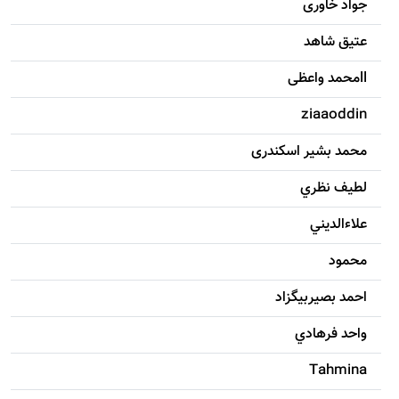
جواد خاوری
عتیق شاهد
llمحمد واعظی
ziaaoddin
محمد بشیر اسکندری
لطيف نظري
علاءالديني
محمود
احمد بصيربيگزاد
واحد فرهادي
Tahmina