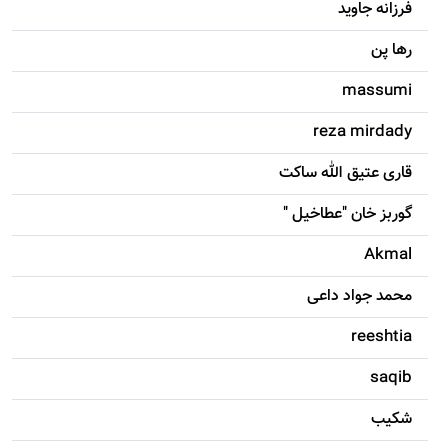
فرزانه جاويد
رها پن
massumi
reza mirdady
قاری عتیق الله ساکت
گوربز خان "عطاخیل "
Akmal
محمد جواد داعی
reeshtia
saqib
شکيب