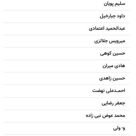
سليم پویان
داود جبارخیل
عبدالحمید اعتمادی
میرویس جلالزی
حسين کوهی
هادی ميران
حسين زاهدی
احمـــدعلی نهضت
جعفر رضایی
محمد عوض نبی زاده
و- ولی