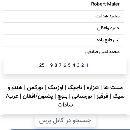
Robert Maier
محمد هدایت
حمزه واعظی
نبی قانع زاده
محمد امين صادقی
25
9
8
7
6
5
4
3
2
1
ملیت ها
|
هزاره
|
تاجیک
|
اوزبیک
|
تورکمن
|
هندو و
سیک
|
قرقیز
|
نورستانی
|
بلوچ
|
پشتون/افغان
|
عرب/
سادات
جستجو در کابل پرس