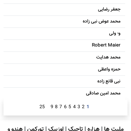
جعفر رضایی
محمد عوض نبی زاده
و- ولی
Robert Maier
محمد هدایت
حمزه واعظی
نبی قانع زاده
محمد امين صادقی
25
9
8
7
6
5
4
3
2
1
ملیت ها
|
هزاره
|
تاجیک
|
اوزبیک
|
تورکمن
|
هندو و