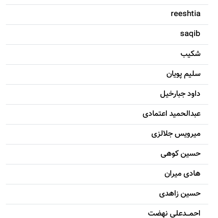
reeshtia
saqib
شکيب
سليم پویان
داود جبارخیل
عبدالحمید اعتمادی
میرویس جلالزی
حسين کوهی
هادی ميران
حسين زاهدی
احمـــدعلی نهضت