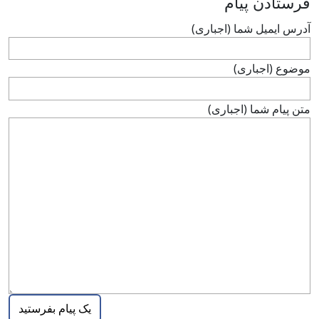
فرستادن پيام
آدرس ايميل شما (اجباری)
موضوع (اجباری)
متن پيام شما (اجباری)