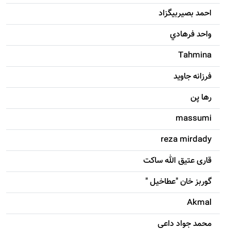
احمد بصيربيگزاد
واحد فرهادي
Tahmina
فرزانه جاويد
رها پن
massumi
reza mirdady
قاری عتیق الله ساکت
گوربز خان "عطاخیل "
Akmal
محمد جواد داعی