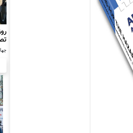
روز
تص
چهار شن