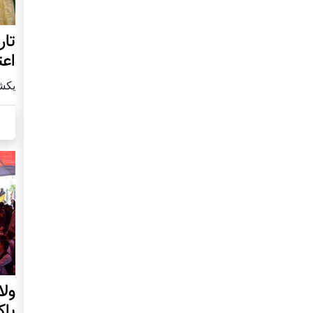
تار
اعت
يكشنبه28 ن
ول
پا