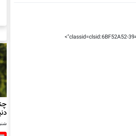
classid=clsid:6BF52A52-39
چند
دنی
شنبه22 اكتبر