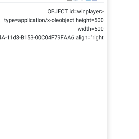
<OBJECT id=winplayer
type=application/x-oleobject height=500
width=500
4A-11d3-B153-00C04F79FAA6 align="right">