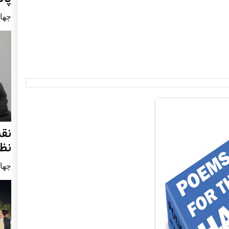
چهار شنب
نق
نظ
چهار شنب