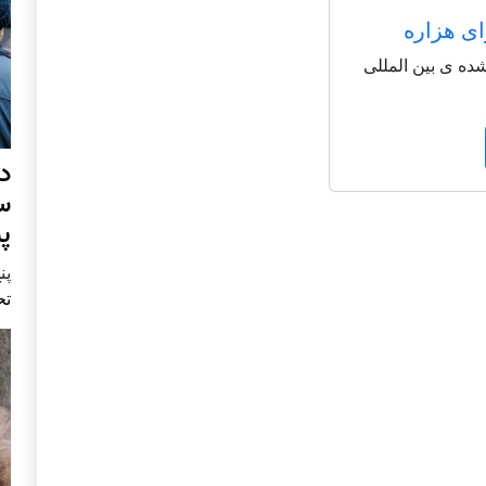
ای هزاره
شاعر شناخته شده ی بین المللی
د
س
پ
پنج 
تح