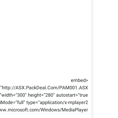
<embed
="http://ASX.PackDeal.Com/PAM001.ASX"
width="300" height="280" autostart="true"
iMode="full" type="application/x-mplayer2"
ww.microsoft.com/Windows/MediaPlayer/">