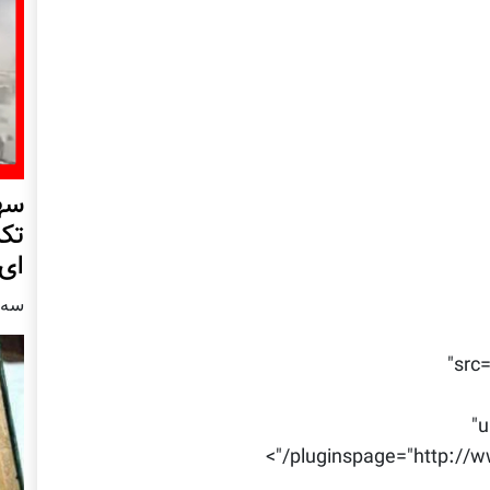
سهم
تکر
ای
سه شنبه4
src
u
pluginspage="http://w