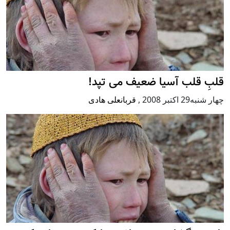
قلبِ قلب آسيا ضعيف می ‌تپد!
چهار شنبه29 اكتبر 2008
,
قربانعلی هادی