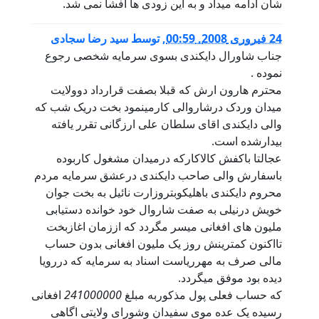
شان ادامه میداد و به این زودی ها افشا نمی شد.
24 فبروری 2008, 00:59
,
توسط
سید رضا سجادی
جناب شاورال دایکندی بسوی سرمایه شخصی رجوع
نموده .
محترم هارون ارش که قبلا بصفت قرارداد دوولایت
میدان وردک درشاروالی کارمینمود بخت دریک شب که
والی دایکندی اقای سلطان علی ارزگانی تقرر یافته
بیدارشده است.
عجالتا باکفش کالاکارکه درمیدان مشغول کاربوده
باسفارش والی صاحب دایکندی درعشق سرمایه مردم
محروم دایکندی باهلیکوبتروزارت نائیل به بخت جوان
خویش درنیلی به صفت شاروال خود خوانده دستیابی
ملیون های افغانی میسر مگردد که اززمان اغازبخت
تااکنون کمترینش روز یک ملیون افغانی بدون حساب
مالی صرف به مهرریاست اسناد به سرمایه که دررویا
دیده بود موفق میگردد.
که حساب فعلی پول مذکوربه مبلغ
241000000
افغانی
رسیده یک عده موی سفیدان وشورای ولایتی اگاهی