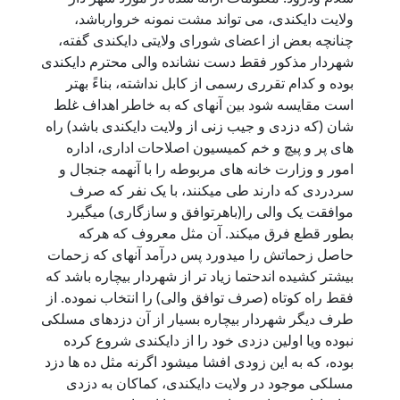
ولایت دایکندی، می تواند مشت نمونه خروارباشد،
چنانچه بعض از اعضای شورای ولایتی دایکندی گفته،
شهردار مذکور فقط دست نشانده والی محترم دایکندی
بوده و کدام تقرری رسمی از کابل نداشته، بناءً بهتر
است مقایسه شود بین آنهای که به خاطر اهداف غلط
شان (که دزدی و جیب زنی از ولایت دایکندی باشد) راه
های پر و پیچ و خم کمیسیون اصلاحات اداری، اداره
امور و وزارت خانه های مربوطه را با آنهمه جنجال و
سردردی که دارند طی میکنند، با یک نفر که صرف
موافقت یک والی را(باهرتوافق و سازگاری) میگیرد
بطور قطع فرق میکند. آن مثل معروف که هرکه
حاصل زحماتش را میدورد پس درآمد آنهای که زحمات
بیشتر کشیده اندحتما زیاد تر از شهردار بیچاره باشد که
فقط راه کوتاه (صرف توافق والی) را انتخاب نموده. از
طرف دیگر شهردار بیچاره بسیار از آن دزدهای مسلکی
نبوده ویا اولین دزدی خود را از دایکندی شروع کرده
بوده، که به این زودی افشا میشود اگرنه مثل ده ها دزد
مسلکی موجود در ولایت دایکندی، کماکان به دزدی