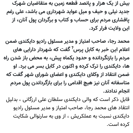
بیش از یک هزار و پانصد قطعه زمین به متقاضیان شهرک
جدید نیلی و حیف و میل عواید شهرداری می باشد، علی رغم
پافشاری مردم برای حساب و کتاب و برگردان پول آنان، از
اين ولايت فرار کرد.
محمد رجا، صاحب امتیاز و مدیر مسئول رادیو دایکندی ضمن
?
اعلام اين خبر به کابل پرس
گفت که شهردار دارايی های
مردم را بازنگردانده و حدود يکماه پيش، به محض باز شدن راه
ها، دايکندی را ترک کرده و اکنون در کابل بسر می برد. او
ضمن انتقاد از وکلای دايکندی و اعضای شورای شهر گفت که
متاسفانه آنان نيز هيچ اقدامی را برای بازگرداندن پول مردم
انجام ندادند.
قابل ذکر است که والی دايکندی سلطان علی ارزگانی ، بدليل
انتقاد های محمد رجا، صاحب امتیاز و مدیر مسئول رادیو
دایکندی نسبت به عملکريش ، از وی به سارنوالی شکايت
کرده است.