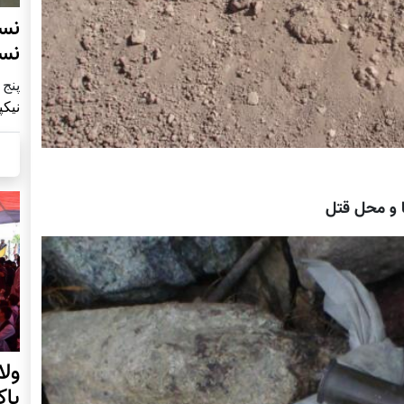
نس
نس
پنج شنبه9
نیکپ
ا و محل قتل
ول
پا