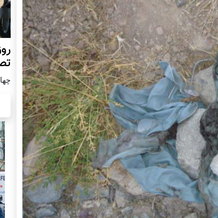
روز
تص
چهار شن