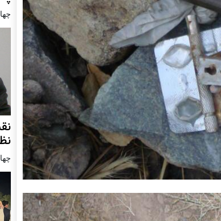
چهار شنب
نق
نظ
چهار شنب