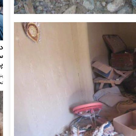
د
س
پ
پنج 
تح