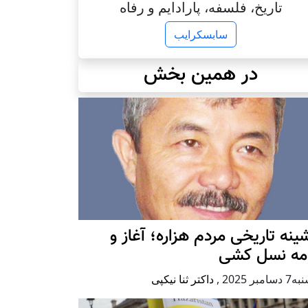
تاریخ، فلسفه، پارادایم و رفاه
سابسکرایب
در همین بخش
ينه تاريخی مردم هزاره؛ آغاز و
امه نسل کشی
امبر 2025
,
داکتر ثنا نیکپی