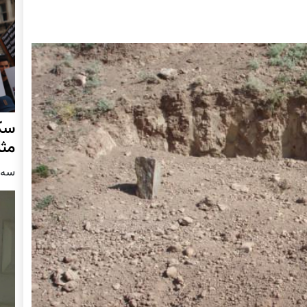
سکو
مث
سه شنبه