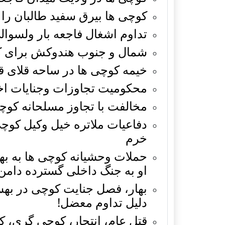
کوچی ها بيرق سفيد طالبان را ب
تداوم اشغال فاجعه بار ولسوا
شمال و جنوب هندوکش برای ک
خيمه کوچی ها در ساحه قلای 
محکومیت تجاوزات وجنایات اخی
مخالفت با تجاوز مسلحانه کوچ
دفاعيات ملاتره خيل وکيل کوچی
خرم
حملات وحشیانه کوچی ها به به
او به جنگ داخلی گسترده دامن
بهار، فصل جنایت کوچی در بهس
دلیل تداوم معضل!
قتل عام، انتحار، کوچی گری، 