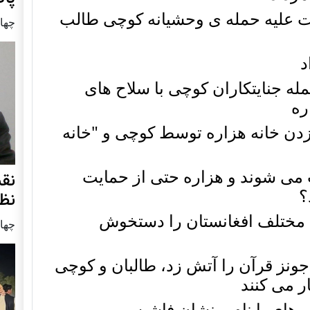
رات علیه حمله ی وحشیانه کوچی طالب
چهار شنب
د
له جنایتکاران کوچی با سلاح های
ره
دن خانه هزاره توسط کوچی و "خانه
 می شوند و هزاره حتی از حمایت
نق
؟
نظ
ط مختلف افغانستان را دستخوش
چهار شنب
جونز قرآن را آتش زد، طالبان و کوچی
ر می کنند
وهای با نام و نشان فاشیسم و