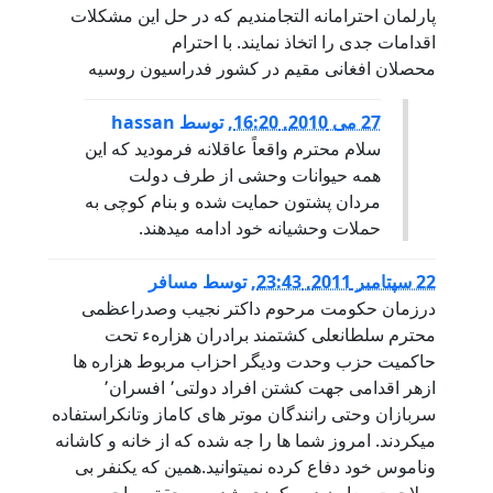
پارلمان احترامانه التجامندیم که در حل این مشکلات
اقدامات جدی را اتخاذ نمایند. با احترام
محصلان افغانی مقیم در کشور فدراسیون روسیه
27 می 2010, 16:20
,
توسط
hassan
سلام محترم واقعاً عاقلانه فرمودید که این
همه حیوانات وحشی از طرف دولت
مردان پشتون حمایت شده و بنام کوچی به
حملات وحشیانه خود ادامه میدهند.
22 سپتامبر 2011, 23:43
,
توسط
مسافر
درزمان حکومت مرحوم داکتر نجیب وصدراعظمی
محترم سلطانعلی کشتمند برادران هزارهء تحت
حاکمیت حزب وحدت ودیگر احزاب مربوط هزاره ها
ازهر اقدامی جهت کشتن افراد دولتی٬ افسران٬
سربازان وحتی رانندگان موتر های کاماز وتانکراستفاده
میکردند. امروز شما ها را جه شده که از خانه و کاشانه
وناموس خود دفاع کرده نمیتوانید.همین که یکنفر بی