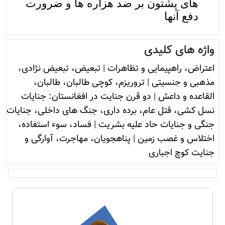
های پشتون بر ضد هزاره ها و ضرورت
دفع آنها
واژه های کلیدی
اعتراض، راهپیمایی و تظاهرات
|
تبعیض، تبعیض نژادی،
مذهبی و جنسیتی
|
تروريزم، کوچی طالبان، طالبان،
القاعده و داعش
|
دو قرن جنایت در افغانستان: جنایات
نسل کشی، قتل عام، برده داری، جنگ های داخلی، جنایات
جنگی و جنایات حاد علیه بشریت
|
فساد، سوء استفاده،
اختلاس و غصب زمين
|
پناهجویان، مهاجرت، آوارگی و
جنایت کوچ اجباری