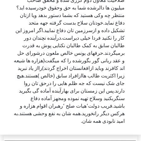
صلاحیت معاون دوم کرزی شده و محقق صاحب
میلیون ها دالرشده شما به حق وحقوق خودرسیده اید؟
منتظر چه وکی هستید که بشما دستور بدهد ویا ازتان
دفاع نماید.خودتان سلاح بدست گرفته جهه متحد
تشکیل داده و ازسرزمین تان دفاع نمایید.اگر امروز این
کار را نکنید فردا خیلی دیراست.درآینده نچندان دور
طالبان سابق به کمک طالبان نکتایی پوش به قدرت
برمیگردند.حرفهای یونس خالص ملعون درشورای حل
و عقد ربانی گور بگورشده را که میگفت(هزاره ها شیعه
اند کافرند وباید ازافغانستان اخراج گردند)رااز یاد نبرید
زیرا اکثریت طالب هاازافراد سابق (خالص )هستند.هیچ
جای شک نیست که جه ظلم هایی را درحق تان روا
دارند.پس این زمستان برای بهارآینده آماده گی بگیرید
سنگربکنید وسلاح تهیه نموده ومجهز آماده دفاع
باشید.فریب دولت٬هیات صلح ٬رهبران اقوام هزاره و
هرکس دیگر رانخورید.همه شان به نفع وحشی هستند.به
امید نابودی همه شان.