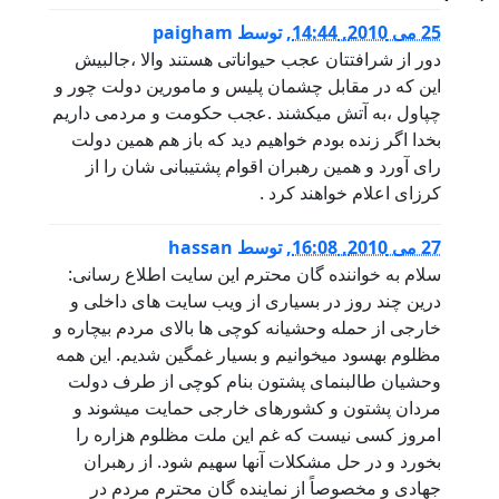
25 می 2010, 14:44
,
توسط
paigham
دور از شرافتتان عجب حیواناتی هستند والا ،جالبیش
این که در مقابل چشمان پلیس و مامورین دولت چور و
چپاول ،به آتش میکشند .عجب حکومت و مردمی داریم
بخدا اگر زنده بودم خواهیم دید که باز هم همین دولت
رای آورد و همین رهبران اقوام پشتیبانی شان را از
کرزای اعلام خواهند کرد .
27 می 2010, 16:08
,
توسط
hassan
سلام به خواننده گان محترم این سایت اطلاع رسانی:
درین چند روز در بسیاری از ویب سایت های داخلی و
خارجی از حمله وحشیانه کوچی ها بالای مردم بیچاره و
مظلوم بهسود میخوانیم و بسیار غمگین شدیم. این همه
وحشیان طالبنمای پشتون بنام کوچی از طرف دولت
مردان پشتون و کشورهای خارجی حمایت میشوند و
امروز کسی نیست که غم این ملت مظلوم هزاره را
بخورد و در حل مشکلات آنها سهیم شود. از رهبران
جهادی و مخصوصاً از نماینده گان محترم مردم در